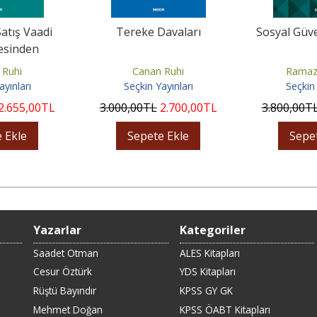
atış Vaadi
Tereke Davaları
Sosyal Güv
esinden
n Davalar
 Ruhi
Canan Ruhi
Ramaz
ayınları
Seçkin Yayınları
Seçkin 
2.655
,00
TL
3.000
,00
TL
2.700
,00
TL
3.800
,00
T
 Ekle
Sepete Ekle
Sepe
Yazarlar
Kategoriler
Saadet Otman
ALES Kitapları
Cesur Öztürk
YDS Kitapları
Rüştü Bayındır
KPSS GY GK
Mehmet Doğan
KPSS ÖABT Kitapları