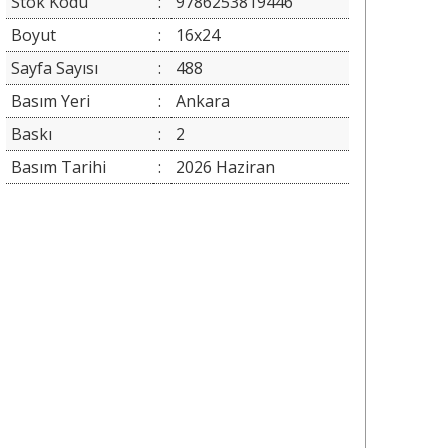
Stok Kodu
:
9786253819446
Boyut
:
16x24
Sayfa Sayısı
:
488
Basım Yeri
:
Ankara
Baskı
:
2
Basım Tarihi
:
2026 Haziran