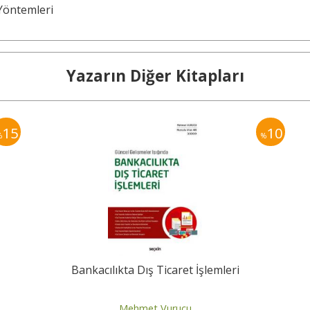
 Yöntemleri
Yazarın Diğer Kitapları
15
10
%
%
Bankacılıkta Dış Ticaret İşlemleri
Mehmet Vurucu