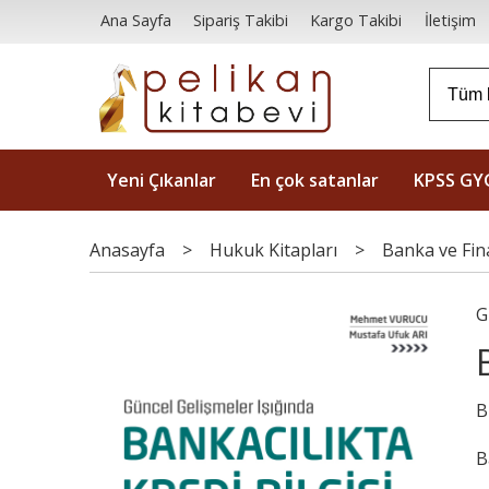
Ana Sayfa
Sipariş Takibi
Kargo Takibi
İletişim
Yeni Çıkanlar
En çok satanlar
KPSS GY
Anasayfa
>
Hukuk Kitapları
>
Banka ve Fi
G
B
B