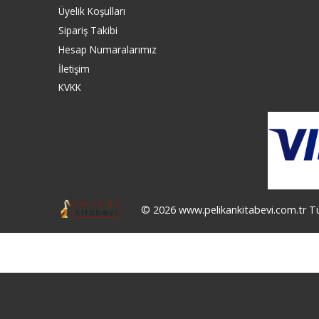
Üyelik Koşulları
Sipariş Takibi
Hesap Numaralarımız
İletişim
KVKK
© 2026 www.pelikankitabevi.com.tr Tüm