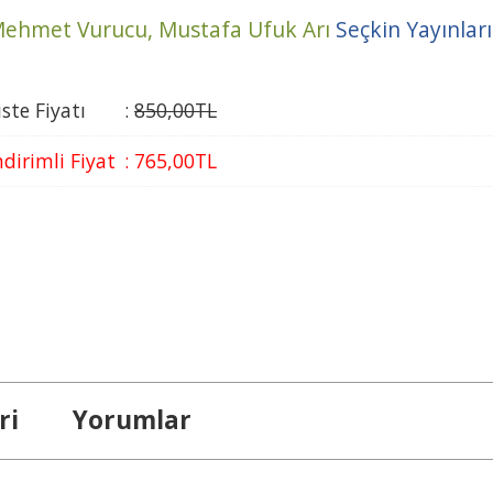
ehmet Vurucu,
Mustafa Ufuk Arı
Seçkin Yayınları
iste Fiyatı
:
850
,00
TL
ndirimli Fiyat
:
765
,00
TL
ri
Yorumlar