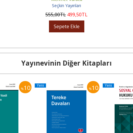
Seçkin Yayınları
555
,00
TL
499
,50
TL
Sepete Ekle
Yayınevinin Diğer Kitapları
Yeni
Yeni
10
10
%
%