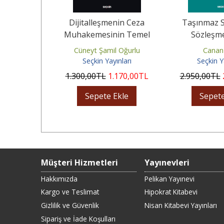
Araştırma
Dijitalleşmenin Ceza
Taşınmaz S
eri
Muhakemesinin Temel
Sözleşm
İlkelerine Etkisi ve Savunma
Kaynaklana
akip
Cüneyt Şamil Oğurlu
Canan
Hakkı
ınları
Seçkin Yayınları
Seçkin Y
.125
,00
TL
1.300
,00
TL
1.170
,00
TL
2.950
,00
TL
Ekle
Sepete Ekle
Sepete
Müşteri Hizmetleri
Yayınevleri
Hakkımızda
Pelikan Yayınevi
Kargo ve Teslimat
Hipokrat Kitabevi
Gizlilik ve Güvenlik
Nisan Kitabevi Yayınları
Sipariş ve İade Koşulları