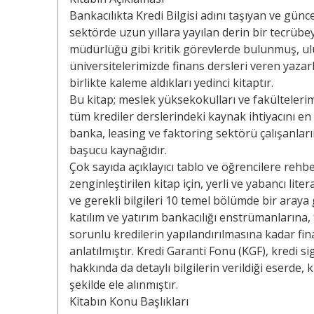
Bankacılıkta Kredi Bilgisi adını taşıyan ve gün
sektörde uzun yıllara yayılan derin bir tecrüb
müdürlüğü gibi kritik görevlerde bulunmuş, ul
üniversitelerimizde finans dersleri veren yaz
birlikte kaleme aldıkları yedinci kitaptır.
Bu kitap; meslek yüksekokulları ve fakültelerim
tüm krediler derslerindeki kaynak ihtiyacını en 
banka, leasing ve faktoring sektörü çalışanlar
başucu kaynağıdır.
Çok sayıda açıklayıcı tablo ve öğrencilere reh
zenginleştirilen kitap için, yerli ve yabancı lite
ve gerekli bilgileri 10 temel bölümde bir araya g
katılım ve yatırım bankacılığı enstrümanlarına,
sorunlu kredilerin yapılandırılmasına kadar fi
anlatılmıştır. Kredi Garanti Fonu (KGF), kredi sig
hakkında da detaylı bilgilerin verildiği eserde,
şekilde ele alınmıştır.
Kitabın Konu Başlıkları