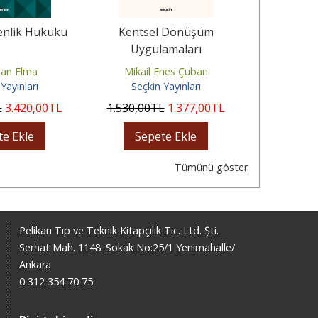
enlik Hukuku
Kentsel Dönüşüm
Aşı Uyg
Uygulamaları
Aydınla
an Elma
Mikail Enes Çuban
Yav
Yayınları
Seçkin Yayınları
Seçki
L
3.420
,00
TL
1.530
,00
TL
1.377
,00
TL
770
,00
te Ekle
Sepete Ekle
Sep
Tümünü göster
Pelikan Tıp ve Teknik Kitapçılık Tic. Ltd. Şti.
Serhat Mah. 1148. Sokak No:25/1 Yenimahalle/
Ankara
0 312 354 70 75