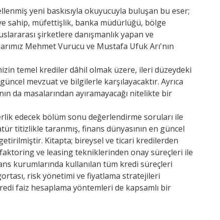
cellenmiş yeni baskısıyla okuyucuyla buluşan bu eser;
eye sahip, müfettişlik, banka müdürlüğü, bölge
uslararası şirketlere danışmanlık yapan ve
arlarımız Mehmet Vurucu ve Mustafa Ufuk Arı'nın
izin temel krediler dâhil olmak üzere, ileri düzeydeki
güncel mevzuat ve bilgilerle karşılayacaktır. Ayrıca
ının da masalarından ayıramayacağı nitelikte bir
berlik edecek bölüm sonu değerlendirme soruları ile
ratür titizlikle taranmış, finans dünyasının en güncel
etirilmiştir. Kitapta; bireysel ve ticari kredilerden
 faktoring ve leasing tekniklerinden onay süreçleri ile
nans kurumlarında kullanılan tüm kredi süreçleri
ortası, risk yönetimi ve fiyatlama stratejileri
 kredi faiz hesaplama yöntemleri de kapsamlı bir