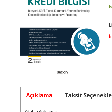
M
L
İ
Açıklama
Taksit Seçenekle
Kitabın Açıklaması