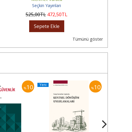
Seçkin Yayınları
525
,00
TL
472
,50
TL
Sepete Ekle
Tümünü göster
Yeni
Yeni
10
10
%
%