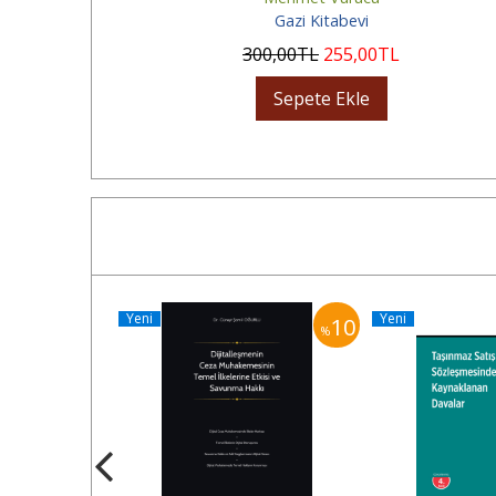
Gazi Kitabevi
300
,00
TL
255
,00
TL
Sepete Ekle
Yeni
Yeni
10
10
%
%