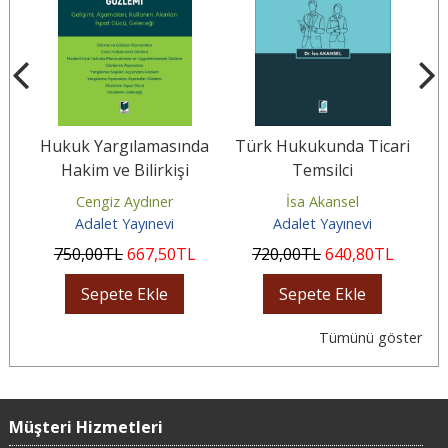
Hukuk Yargılamasında
Türk Hukukunda Ticari
Y
Hakim ve Bilirkişi
Temsilci
lik
Gözlemi
n
Cengiz Aydıner
İsa Akansel
Adalet Yayınevi
Adalet Yayınevi
L
750
,00
TL
667
,50
TL
720
,00
TL
640
,80
TL
Sepete Ekle
Sepete Ekle
Tümünü göster
Müşteri Hizmetleri