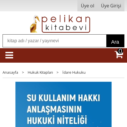
Üye ol
Üye Girişi
Ara
0
Anasayfa
>
Hukuk Kitapları
>
İdare Hukuku