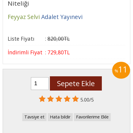
Niteliği
Feyyaz Selvi
Adalet Yayınevi
Liste Fiyatı
:
820
,00
TL
İndirimli Fiyat
:
729
,80
TL
11
%
Sepete Ekle
5.00/5
Tavsiye et
Hata bildir
Favorilerime Ekle