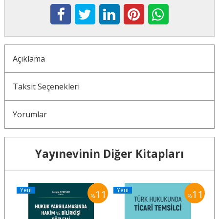
Açıklama
Taksit Seçenekleri
Yorumlar
Yayınevinin Diğer Kitapları
Yeni
Yeni
Y
11
11
11
%
%