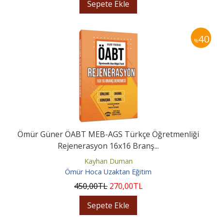
Sepete Ekle
40
%
Ömür Güner ÖABT MEB-AGS Türkçe Öğretmenliği
Rejenerasyon 16x16 Branş...
Kayhan Duman
Ömür Hoca Uzaktan Eğitim
450
,00
TL
270
,00
TL
Sepete Ekle