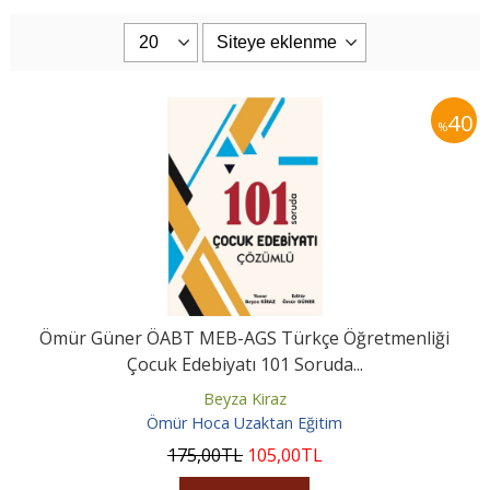
40
%
Ömür Güner ÖABT MEB-AGS Türkçe Öğretmenliği
Çocuk Edebiyatı 101 Soruda...
Beyza Kiraz
Ömür Hoca Uzaktan Eğitim
175
,00
TL
105
,00
TL