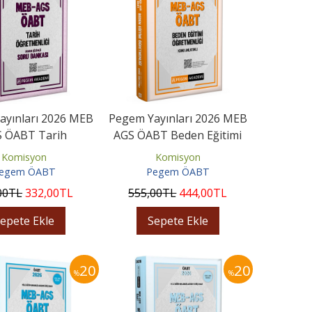
Yayınları 2026 MEB
​​Pegem Yayınları 2026 MEB
 ÖABT Tarih
AGS ÖABT Beden Eğitimi
menliği Tamamı
Öğretmenliği Konu...
Komisyon
Komisyon
Çözümlü...
egem ÖABT
Pegem ÖABT
00
TL
332
,00
TL
555
,00
TL
444
,00
TL
epete Ekle
Sepete Ekle
20
20
%
%