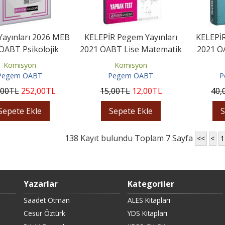
ayınları 2026 MEB
KELEPİR Pegem Yayınları
KELEPİR
ÖABT Psikolojik
2021 ÖABT Lise Matematik
2021 ÖA
ma ve Rehberlik
Öğretmenliği Yaprak Test
Fen v
Komisyon
Komisyon
Tamamı...
Pegem ÖABT
Pegem ÖABT
P
,00
TL
252
,00
TL
15
,00
TL
12
,00
TL
40
,
Sepete Ekle
Sepete Ekle
S
138 Kayıt bulundu Toplam 7 Sayfa
<<
<
1
Yazarlar
Kategoriler
Saadet Otman
ALES Kitapları
Cesur Öztürk
YDS Kitapları