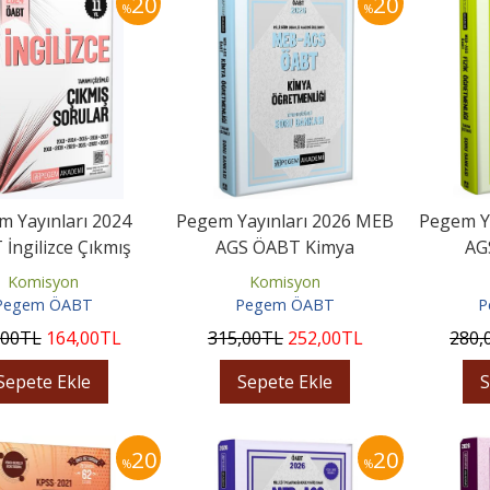
20
20
%
%
 Yayınları 2024
Pegem Yayınları 2026 MEB
Pegem Y
İngilizce Çıkmış
AGS ÖABT Kimya
AG
rular Çözümlü
Öğretmenliği Tamamı
Öğret
Komisyon
Komisyon
Çözümlü Soru...
Çöz
Pegem ÖABT
Pegem ÖABT
P
,00
TL
164
,00
TL
315
,00
TL
252
,00
TL
280
,
Sepete Ekle
Sepete Ekle
S
20
20
%
%