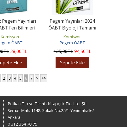
 Pegem Yayınları
Pegem Yayınları 2024
BT Fen Bilimleri
ÖABT Biyoloji Tamamı
e Teknoloji 7...
Çözümlü 7 Deneme
Komisyon
Komisyon
egem ÖABT
Pegem ÖABT
00
TL
28
,00
TL
135
,00
TL
94
,50
TL
epete Ekle
Sepete Ekle
2
3
4
5
6
7
>
>>
Pelikan Tıp ve Teknik Kitapçılık Tic. Ltd. Şti.
Serhat Mah. 1148. Sokak No:25/1 Yenimahalle/
Ankara
0 312 354 70 75