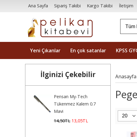
Ana Sayfa
Sipariş Takibi
Kargo Takibi
İletişim
Yeni Çıkanlar
En çok satanlar
KPSS GY
İlginizi Çekebilir
Anasayfa
Pege
Pensan My-Tech
Tükenmez Kalem 0.7
Mavi
14
,50
TL
13
,05
TL