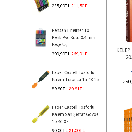
235
,00
TL
211
,50
TL
Pensan Fineliner 10
Renk Pvc Kutu 0.4 mm
Keçe Uç
KELEPİ
299
,90
TL
269
,91
TL
20
Öğre
De
Faber Castell Fosforlu
Kalem Turuncu 15 48 15
250
89
,90
TL
80
,91
TL
Faber Castell Fosforlu
Kalem Sarı Şeffaf Gövde
15 46 07
90
,00
TL
81
,00
TL