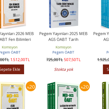
ayınları 2026 MEB
Pegem Yayınları 2025 MEB
Pegem Y
ABT Fen Bilimleri
AGS ÖABT Tarih
AG
tmenliği Konu...
Öğretmenliği Konu
Öğretmen
Komisyon
Komisyon
Anlatımlı
Pegem ÖABT
Pegem ÖABT
P
,00
TL
1.512
,00
TL
725
,00
TL
507
,50
TL
1.925
,
Sepete Ekle
Stokta yok
S
20
20
%
%