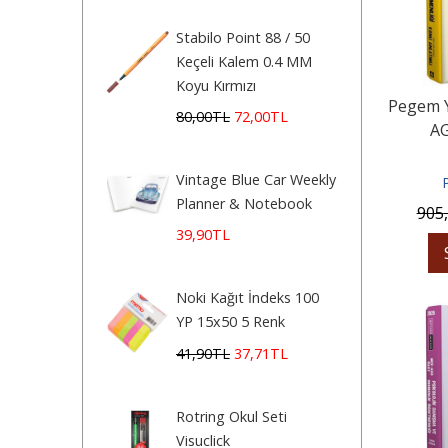
Stabilo Point 88 / 50
Keçeli Kalem 0.4 MM
Koyu Kırmızı
Pegem Y
80
,00
TL
72
,00
TL
AG
Öğr
Vintage Blue Car Weekly
Planner & Notebook
905
39
,90
TL
Noki Kağıt İndeks 100
YP 15x50 5 Renk
41
,90
TL
37
,71
TL
Rotring Okul Seti
Visuclick