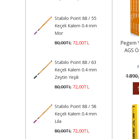
Stabilo Point 88 / 55
Keçeli Kalem 0.4 mm
Mor
Pegem Y
80
,00
TL
72
,00
TL
AGS Ö
Öğre
Stabilo Point 88 / 63
Keçeli Kalem 0.4 mm
1.890
Zeytin Yeşili
80
,00
TL
72
,00
TL
Stabilo Point 88 / 58
Keçeli Kalem 0.4 mm
Lila
80
,00
TL
72
,00
TL