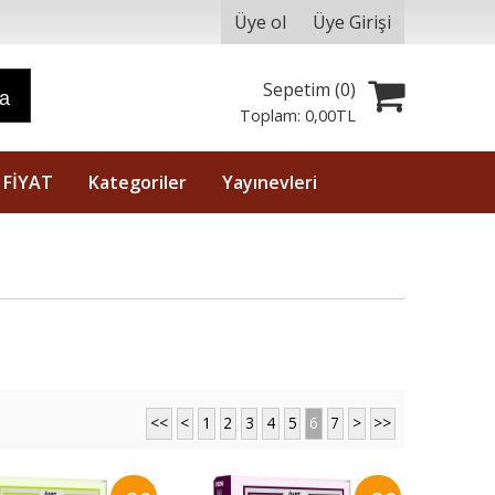
Üye ol
Üye Girişi
Sepetim (
0
)
ra
Toplam:
0
,00
TL
 FİYAT
Kategoriler
Yayınevleri
<<
<
1
2
3
4
5
6
7
>
>>