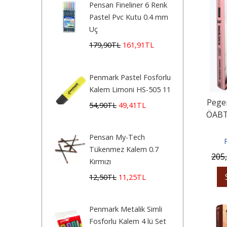
Pensan Fineliner 6 Renk
Pastel Pvc Kutu 0.4 mm
Uç
179
,90
TL
161
,91
TL
Penmark Pastel Fosforlu
Kalem Limoni HS-505 11
Pegem
54
,90
TL
49
,41
TL
ÖABT 
So
Pensan My-Tech
Tükenmez Kalem 0.7
205
Kırmızı
12
,50
TL
11
,25
TL
Penmark Metalik Simli
Fosforlu Kalem 4 lü Set