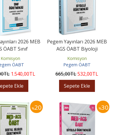
ayınları 2026 MEB
Pegem Yayınları 2026 MEB
S ÖABT Sınıf
AGS ÖABT Biyoloji
liği Alan Bilgisi -
Öğretmenliği Konu
Komisyon
Komisyon
Alan...
Anlatımlı
egem ÖABT
Pegem ÖABT
00
TL
1.540
,00
TL
665
,00
TL
532
,00
TL
epete Ekle
Sepete Ekle
20
30
%
%