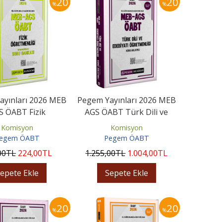
20
20
%
%
ayınları 2026 MEB
Pegem Yayınları 2026 MEB
S ÖABT Fizik
AGS ÖABT Türk Dili ve
menliği Tamamı
Edebiyatı Öğretmenliği...
Komisyon
Komisyon
ümlü Soru...
egem ÖABT
Pegem ÖABT
00
TL
224
,00
TL
1.255
,00
TL
1.004
,00
TL
epete Ekle
Sepete Ekle
20
20
%
%