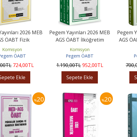
ayınları 2026 MEB
​Pegem Yayınları 2026 MEB
Pegem Y
S ÖABT Fizik
AGS ÖABT İlköğretim
AGS ÖAB
etmenliği Konu
Matematik Konu Anlatımlı...
Öğretm
Komisyon
Komisyon
Anlatımlı
Pegem ÖABT
Pegem ÖABT
P
,00
TL
724
,00
TL
1.190
,00
TL
952
,00
TL
700
,
Sepete Ekle
Sepete Ekle
S
20
20
%
%