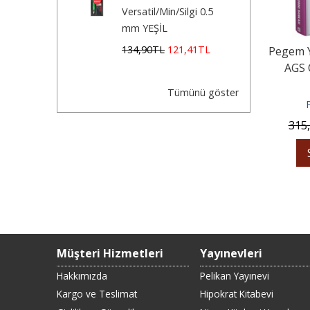
Versatil/Min/Silgi 0.5
mm YEŞİL
134
,90
TL
121
,41
TL
Pegem Y
AGS 
Danış
Tümünü göster
315
Müşteri Hizmetleri
Yayınevleri
Hakkımızda
Pelikan Yayınevi
Kargo ve Teslimat
Hipokrat Kitabevi