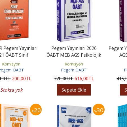
R Pegem Yayınları
Pegem Yayınları 2026
​​Pegem 
21 ÖABT Sınıf
ÖABT MEB AGS Psikolojik
AGS
tmenliği Video
Danışma ve Rehberlik
Öğret
Komisyon
Komisyon
stekli Konu...
Konu...
Pegem ÖABT
Pegem ÖABT
P
,00
TL
200
,00
TL
770
,00
TL
616
,00
TL
415
,
Stokta yok
Sepete Ekle
S
20
30
%
%