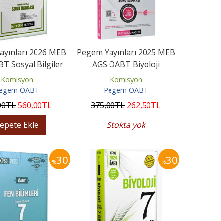
ayınları 2026 MEB
Pegem Yayınları 2025 MEB
T Sosyal Bilgiler
AGS ÖABT Biyoloji
enliği Tamamı...
Öğretmenliği Tamamı
Komisyon
Komisyon
Çözümlü...
egem ÖABT
Pegem ÖABT
00
TL
560
,00
TL
375
,00
TL
262
,50
TL
epete Ekle
Stokta yok
30
30
%
%