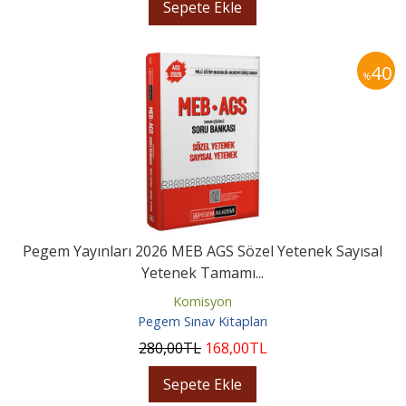
Sepete Ekle
40
%
Pegem Yayınları 2026 MEB AGS Sözel Yetenek Sayısal
Yetenek Tamamı...
Komisyon
Pegem Sınav Kitapları
280
,00
TL
168
,00
TL
Sepete Ekle