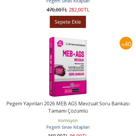
Pegem Sınav Kitapları
470
,00
TL
282
,00
TL
Sepete Ekle
40
%
Pegem Yayınları 2026 MEB AGS Mevzuat Soru Bankası
Tamamı Çözümlü
Komisyon
Pegem Sınav Kitapları