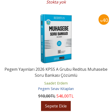
Stokta yok
40
%
Pegem Yayınları 2026 KPSS A Grubu Reditus Muhasebe
Soru Bankası Çözümlü
Saadet Erdem
Pegem Sınav Kitapları
910
,00
TL
546
,00
TL
Sepete Ekle