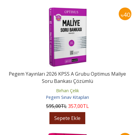
40
%
Pegem Yayınları 2026 KPSS A Grubu Optimus Maliye
Soru Bankası Çözümlü
Birhan Çelik
Pegem Sınav Kitapları
595
,00
TL
357
,00
TL
Sepete Ekle