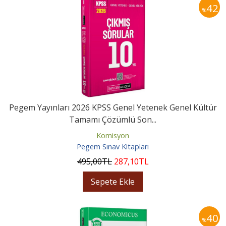
42
%
Pegem Yayınları 2026 KPSS Genel Yetenek Genel Kültür
Tamamı Çözümlü Son...
Komisyon
Pegem Sınav Kitapları
495
,00
TL
287
,10
TL
Sepete Ekle
40
%