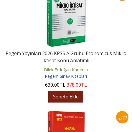
Pegem Yayınları 2026 KPSS A Grubu Economicus Mikro
İktisat Konu Anlatımlı
Dilek Erdoğan Kurumlu
Pegem Sınav Kitapları
630
,00
TL
378
,00
TL
Sepete Ekle
42
%