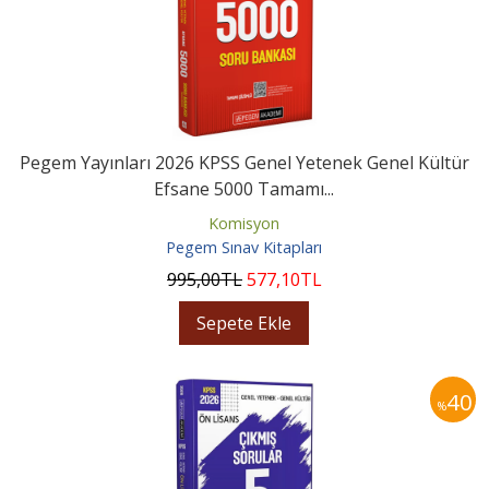
Pegem Yayınları 2026 KPSS Genel Yetenek Genel Kültür
Efsane 5000 Tamamı...
Komisyon
Pegem Sınav Kitapları
995
,00
TL
577
,10
TL
Sepete Ekle
40
%