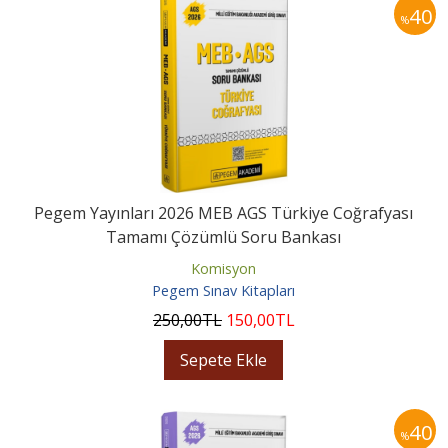
40
%
Pegem Yayınları 2026 MEB AGS Türkiye Coğrafyası
Tamamı Çözümlü Soru Bankası
Komisyon
Pegem Sınav Kitapları
250
,00
TL
150
,00
TL
Sepete Ekle
40
%