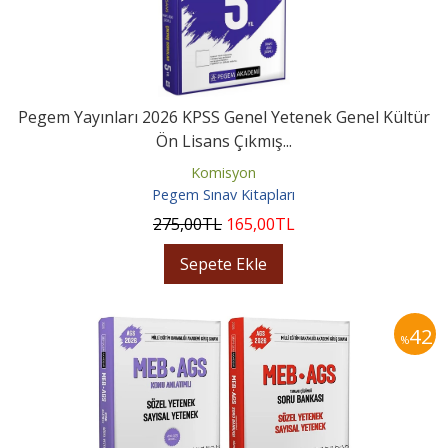
Pegem Yayınları 2026 KPSS Genel Yetenek Genel Kültür
Ön Lisans Çıkmış...
Komisyon
Pegem Sınav Kitapları
275
,00
TL
165
,00
TL
Sepete Ekle
42
%