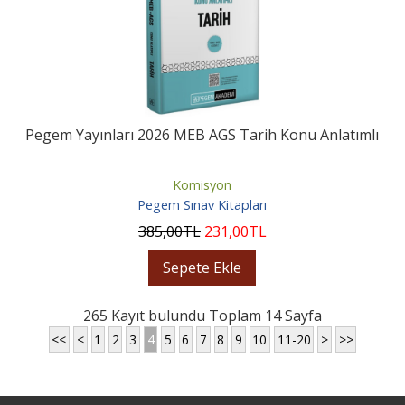
Pegem Yayınları 2026 MEB AGS Tarih Konu Anlatımlı
Komisyon
Pegem Sınav Kitapları
385
,00
TL
231
,00
TL
Sepete Ekle
265 Kayıt bulundu Toplam 14 Sayfa
<<
<
1
2
3
4
5
6
7
8
9
10
11-20
>
>>