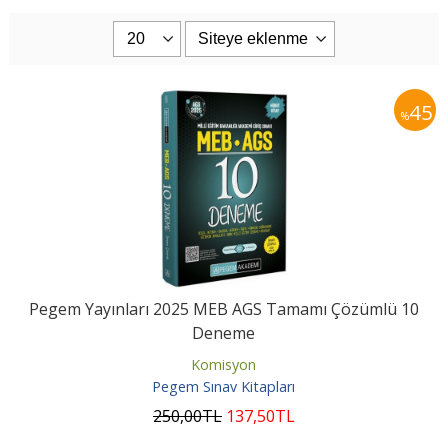
45
%
Pegem Yayınları 2025 MEB AGS Tamamı Çözümlü 10
Deneme
Komisyon
Pegem Sınav Kitapları
250
,00
TL
137
,50
TL