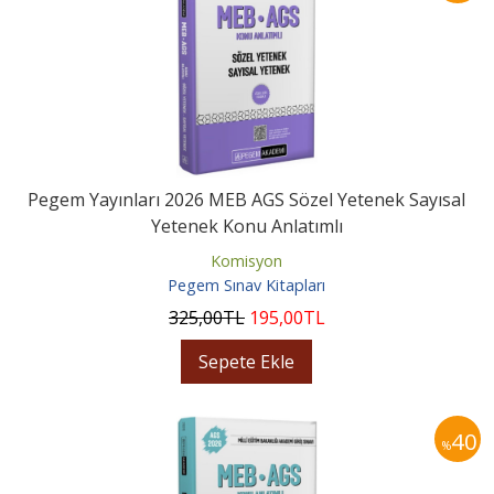
Pegem Yayınları 2026 MEB AGS Sözel Yetenek Sayısal
Yetenek Konu Anlatımlı
Komisyon
Pegem Sınav Kitapları
325
,00
TL
195
,00
TL
Sepete Ekle
40
%