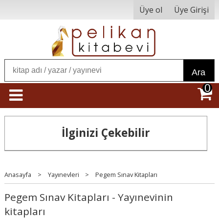
Üye ol
Üye Girişi
Ara
0
İlginizi Çekebilir
Anasayfa
>
Yayınevleri
>
Pegem Sınav Kitapları
Pegem Sınav Kitapları - Yayınevinin
kitapları