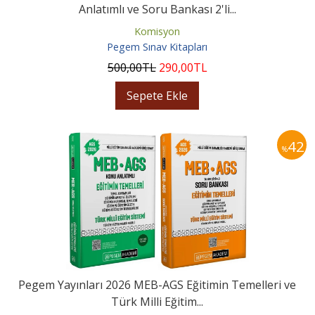
Anlatımlı ve Soru Bankası 2'li...
Komisyon
Pegem Sınav Kitapları
500
,00
TL
290
,00
TL
Sepete Ekle
42
%
Pegem Yayınları 2026 MEB-AGS Eğitimin Temelleri ve
Türk Milli Eğitim...