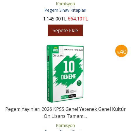
Komisyon
Pegem Sınav Kitapları
1.145
,00
TL
664
,10
TL
Sepete Ekle
40
%
Pegem Yayınları 2026 KPSS Genel Yetenek Genel Kültür
Ön Lisans Tamamı...
Komisyon