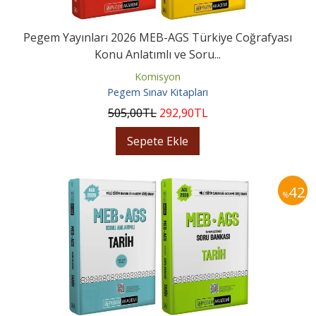
Pegem Yayınları 2026 MEB-AGS Türkiye Coğrafyası
Konu Anlatımlı ve Soru...
Komisyon
Pegem Sınav Kitapları
505
,00
TL
292
,90
TL
Sepete Ekle
42
%