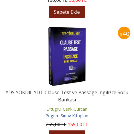
160
,00
TL
96
,00
TL
Sepete Ekle
40
%
YDS YÖKDİL YDT Clause Test ve Passage İngilizce Soru
Bankası
Ertuğrul Cenk Gürcan
Pegem Sınav Kitapları
265
,00
TL
159
,00
TL