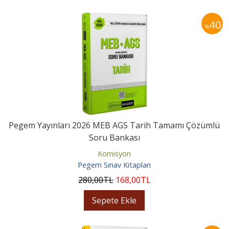
40
%
Pegem Yayınları 2026 MEB AGS Tarih Tamamı Çözümlü
Soru Bankası
Komisyon
Pegem Sınav Kitapları
280
,00
TL
168
,00
TL
Sepete Ekle