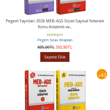
Pegem Yayınları 2026 MEB-AGS Sözel-Sayısal Yetenek
Konu Anlatımlı ve...
Komisyon
Pegem Sınav Kitapları
605
,00
TL
350
,90
TL
Sepete Ekle
42
%