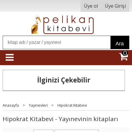
Üye ol
Üye Girişi
Ara
0
İlginizi Çekebilir
Anasayfa
>
Yayınevleri
>
Hipokrat Kitabevi
Hipokrat Kitabevi - Yayınevinin kitapları