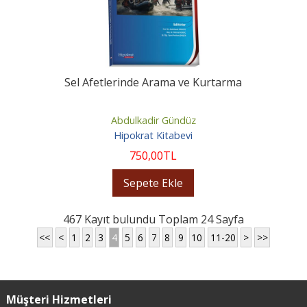
Sel Afetlerinde Arama ve Kurtarma
Abdulkadir Gündüz
Hipokrat Kitabevi
750
,00
TL
Sepete Ekle
467 Kayıt bulundu Toplam 24 Sayfa
<<
<
1
2
3
4
5
6
7
8
9
10
11-20
>
>>
Müşteri Hizmetleri