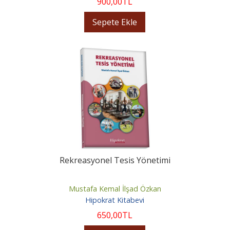
900
,00
TL
Sepete Ekle
Rekreasyonel Tesis Yönetimi
Mustafa Kemal İlşad Özkan
Hipokrat Kitabevi
650
,00
TL