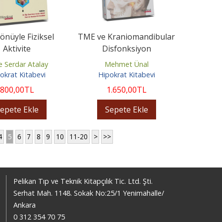
önüyle Fiziksel
TME ve Kraniomandibular
Aktivite
Disfonksiyon
 Serdar Atalay
Mehmet Ünal
okrat Kitabevi
Hipokrat Kitabevi
800
,00
TL
1.650
,00
TL
epete Ekle
Sepete Ekle
4
5
6
7
8
9
10
11-20
>
>>
Pelikan Tıp ve Teknik Kitapçılık Tic. Ltd. Şti.
Serhat Mah. 1148. Sokak No:25/1 Yenimahalle/
Ankara
0 312 354 70 75