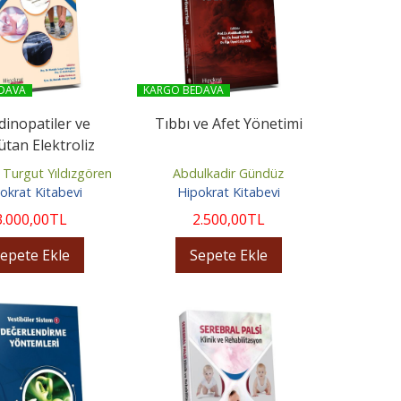
DAVA
KARGO BEDAVA
inopatiler ve
Tıbbı ve Afet Yönetimi
ütan Elektroliz
Tedavisi
Turgut Yıldızgören
Abdulkadir Gündüz
okrat Kitabevi
Hipokrat Kitabevi
3.000
,00
TL
2.500
,00
TL
epete Ekle
Sepete Ekle