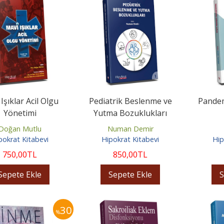
Işıklar Acil Olgu
Pediatrik Beslenme ve
Pandem
Yönetimi
Yutma Bozuklukları
Doğan Mutlu
Numan Demir
pokrat Kitabevi
Hipokrat Kitabevi
Hip
750
,00
TL
850
,00
TL
Sepete Ekle
Sepete Ekle
S
30
%