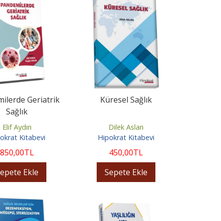
ilerde Geriatrik
Küresel Sağlık
Sağlık
Elif Aydın
Dilek Aslan
okrat Kitabevi
Hipokrat Kitabevi
850
,00
TL
450
,00
TL
epete Ekle
Sepete Ekle