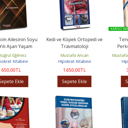
KARGO BE
kim Ailesinin Soyu
Kedi ve Köpek Ortopedi ve
Tend
Yılı Aşan Yaşam
Travmatoloji
Perk
Serüveni
rtuğrul Eğilmez
Mustafa Arıcan
Mustafa 
pokrat Kitabevi
Hipokrat Kitabevi
Hip
650
,00
TL
1.650
,00
TL
Sepete Ekle
Sepete Ekle
S