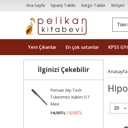
Ana Sayfa
Sipariş Takibi
Kargo Takibi
İletişim
Yeni Çıkanlar
En çok satanlar
KPSS GY
İlginizi Çekebilir
Anasayfa
Hipok
Pensan My-Tech
Tükenmez Kalem 0.7
Mavi
14
,50
TL
13
,05
TL