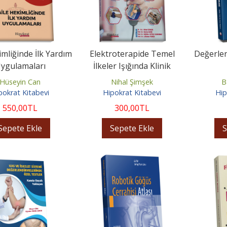
imliğinde İlk Yardım
Elektroterapide Temel
Değerle
ygulamaları
İlkeler Işığında Klinik
Uygulamalar
Hüseyin Can
Nihal Şimşek
B
pokrat Kitabevi
Hipokrat Kitabevi
Hip
550
,00
TL
300
,00
TL
Sepete Ekle
Sepete Ekle
S