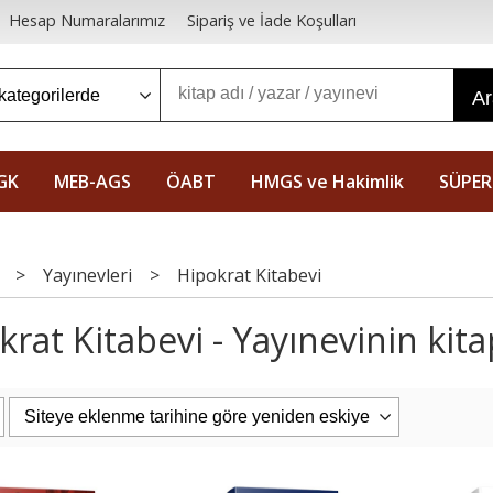
Hesap Numaralarımız
Sipariş ve İade Koşulları
A
GK
MEB-AGS
ÖABT
HMGS ve Hakimlik
SÜPER
>
Yayınevleri
>
Hipokrat Kitabevi
rat Kitabevi - Yayınevinin kita