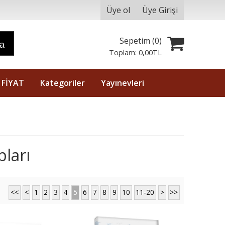
Üye ol
Üye Girişi
Sepetim (
0
)
ra
Toplam:
0
,00
TL
 FİYAT
Kategoriler
Yayınevleri
pları
<<
<
1
2
3
4
5
6
7
8
9
10
11-20
>
>>