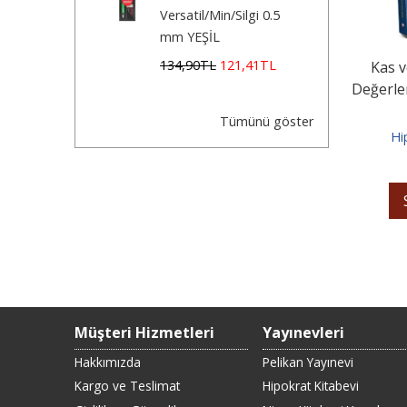
Versatil/Min/Silgi 0.5
mm YEŞİL
134
,90
TL
121
,41
TL
Kas v
Değerle
Tümünü göster
Hi
Müşteri Hizmetleri
Yayınevleri
Hakkımızda
Pelikan Yayınevi
Kargo ve Teslimat
Hipokrat Kitabevi