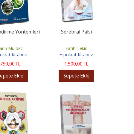
ndirme Yöntemleri
Serebral Palsi
anu Müjdeci
Fatih Tekin
okrat Kitabevi
Hipokrat Kitabevi
750
,00
TL
1.500
,00
TL
epete Ekle
Sepete Ekle