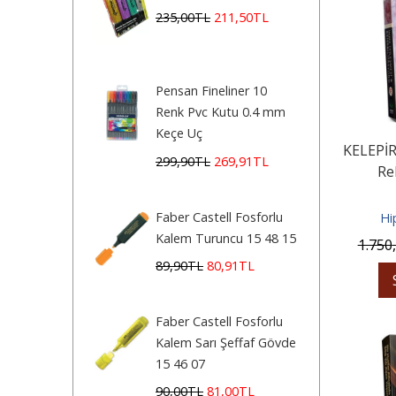
235
,00
TL
211
,50
TL
Pensan Fineliner 10
Renk Pvc Kutu 0.4 mm
Keçe Uç
KELEPİR
299
,90
TL
269
,91
TL
Re
Faber Castell Fosforlu
Hi
Kalem Turuncu 15 48 15
1.750
89
,90
TL
80
,91
TL
Faber Castell Fosforlu
Kalem Sarı Şeffaf Gövde
15 46 07
90
,00
TL
81
,00
TL