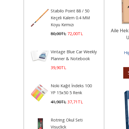
Stabilo Point 88 / 50
Keçeli Kalem 0.4 MM
Koyu Kırmızı
Aile Hek
80
,00
TL
72
,00
TL
U
Vintage Blue Car Weekly
Hi
Planner & Notebook
39
,90
TL
Noki Kağıt İndeks 100
YP 15x50 5 Renk
41
,90
TL
37
,71
TL
Rotring Okul Seti
Visuclick