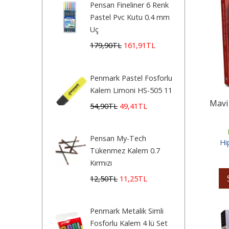
Pensan Fineliner 6 Renk
Pastel Pvc Kutu 0.4 mm
Uç
179
,90
TL
161
,91
TL
Penmark Pastel Fosforlu
Kalem Limoni HS-505 11
Mavi 
54
,90
TL
49
,41
TL
Pensan My-Tech
Hi
Tükenmez Kalem 0.7
Kırmızı
12
,50
TL
11
,25
TL
Penmark Metalik Simli
Fosforlu Kalem 4 lü Set