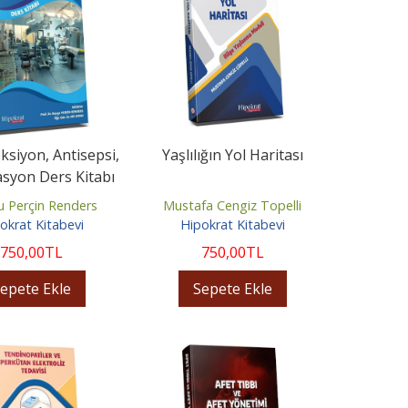
siyon, Antisepsi,
Yaşlılığın Yol Haritası
zasyon Ders Kitabı
 Perçin Renders
Mustafa Cengiz Topelli
okrat Kitabevi
Hipokrat Kitabevi
750
,00
TL
750
,00
TL
epete Ekle
Sepete Ekle