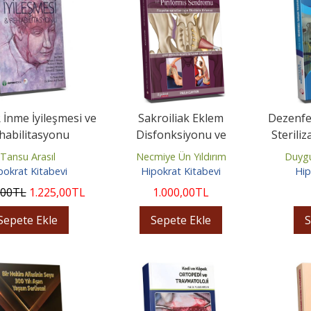
 İnme İyileşmesi ve
Sakroiliak Eklem
Dezenfek
habilitasyonu
Disfonksiyonu ve
Sterili
Piriformis Sendromu
Tansu Arasıl
Necmiye Ün Yıldırım
Duygu
pokrat Kitabevi
Hipokrat Kitabevi
Hip
,00
TL
1.225
,00
TL
1.000
,00
TL
Sepete Ekle
Sepete Ekle
S