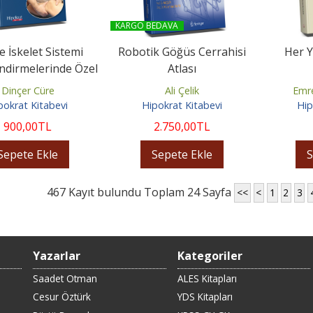
KARGO BEDAVA
e İskelet Sistemi
Robotik Göğüs Cerrahisi
Her Y
ndirmelerinde Özel
Atlası
Testler
Dinçer Cüre
Ali Çelik
Emre
pokrat Kitabevi
Hipokrat Kitabevi
Hip
900
,00
TL
2.750
,00
TL
Sepete Ekle
Sepete Ekle
S
467 Kayıt bulundu Toplam 24 Sayfa
<<
<
1
2
3
Yazarlar
Kategoriler
Saadet Otman
ALES Kitapları
Cesur Öztürk
YDS Kitapları