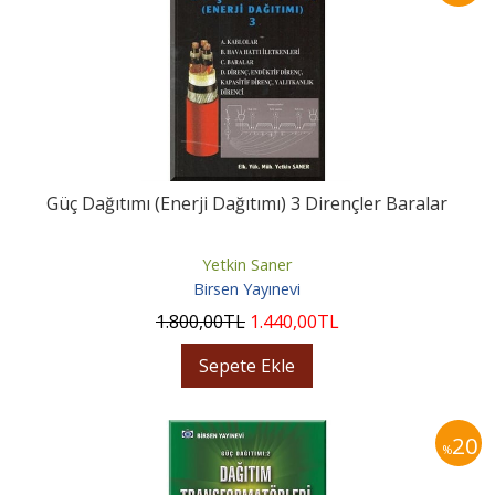
Güç Dağıtımı (Enerji Dağıtımı) 3 Dirençler Baralar
Yetkin Saner
Birsen Yayınevi
1.800
,00
TL
1.440
,00
TL
Sepete Ekle
20
%