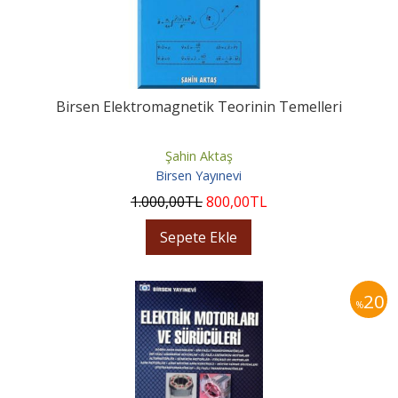
Birsen Elektromagnetik Teorinin Temelleri
Şahin Aktaş
Birsen Yayınevi
1.000
,00
TL
800
,00
TL
Sepete Ekle
20
%