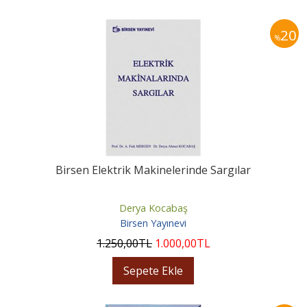
20
%
Birsen Elektrik Makinelerinde Sargılar
Derya Kocabaş
Birsen Yayınevi
1.250
,00
TL
1.000
,00
TL
Sepete Ekle