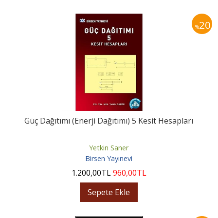
20
%
Güç Dağıtımı (Enerji Dağıtımı) 5 Kesit Hesapları
Yetkin Saner
Birsen Yayınevi
1.200
,00
TL
960
,00
TL
Sepete Ekle