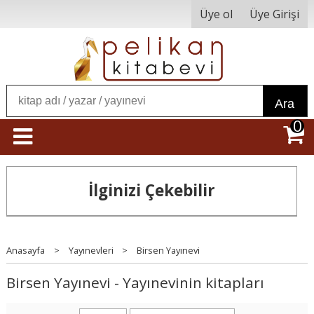
Üye ol
Üye Girişi
Ara
0
İlginizi Çekebilir
Anasayfa
>
Yayınevleri
>
Birsen Yayınevi
Birsen Yayınevi - Yayınevinin kitapları