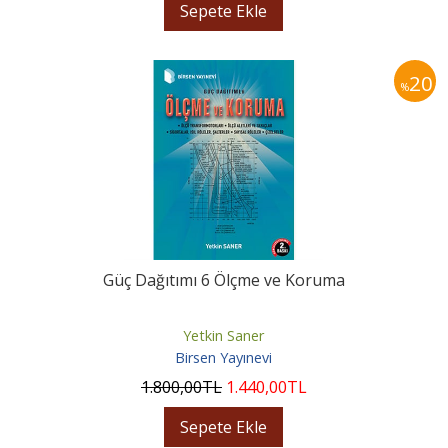
Sepete Ekle
20
%
Güç Dağıtımı 6 Ölçme ve Koruma
Yetkin Saner
Birsen Yayınevi
1.800
,00
TL
1.440
,00
TL
Sepete Ekle