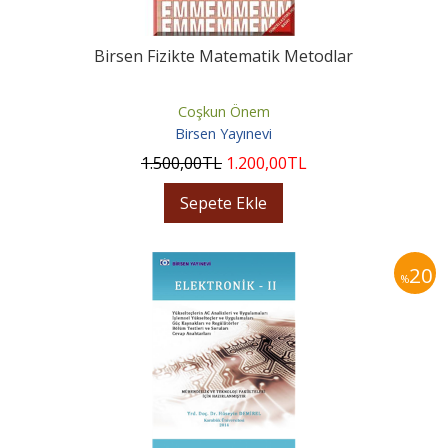
Birsen Fizikte Matematik Metodlar
Coşkun Önem
Birsen Yayınevi
1.500
,00
TL
1.200
,00
TL
Sepete Ekle
20
%