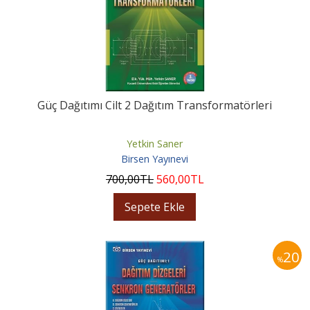
Güç Dağıtımı Cilt 2 Dağıtım Transformatörleri
Yetkin Saner
Birsen Yayınevi
700
,00
TL
560
,00
TL
Sepete Ekle
20
%