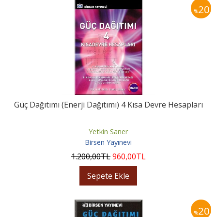
20
%
Güç Dağıtımı (Enerji Dağıtımı) 4 Kısa Devre Hesapları
Yetkin Saner
Birsen Yayınevi
1.200
,00
TL
960
,00
TL
Sepete Ekle
20
%