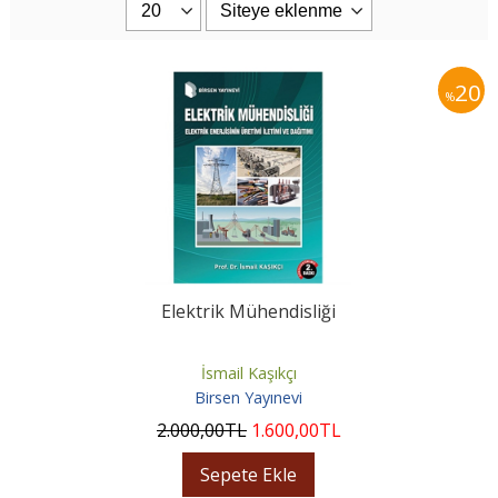
20
%
Elektrik Mühendisliği
İsmail Kaşıkçı
Birsen Yayınevi
2.000
,00
TL
1.600
,00
TL
Sepete Ekle