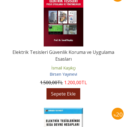
Elektrik Tesisleri Güvenlik Koruma ve Uygulama
Esasları
İsmail Kaşıkçı
Birsen Yayınevi
1.500
,00
TL
1.200
,00
TL
Sepete Ekle
20
%