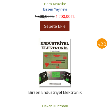
Bora Kirazlılar
Birsen Yayınevi
1.500
,00
TL
1.200
,00
TL
Sepete Ekle
20
%
Birsen Endüstriyel Elektronik
Hakan Kuntman