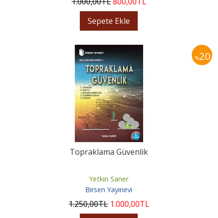
1.000
,00
TL
800
,00
TL
Sepete Ekle
20
%
Topraklama Güvenlik
Yetkin Saner
Birsen Yayınevi
1.250
,00
TL
1.000
,00
TL