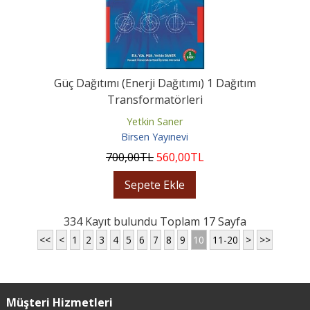
Güç Dağıtımı (Enerji Dağıtımı) 1 Dağıtım
Transformatörleri
Yetkin Saner
Birsen Yayınevi
700
,00
TL
560
,00
TL
Sepete Ekle
334 Kayıt bulundu Toplam 17 Sayfa
<<
<
1
2
3
4
5
6
7
8
9
10
11-20
>
>>
Müşteri Hizmetleri