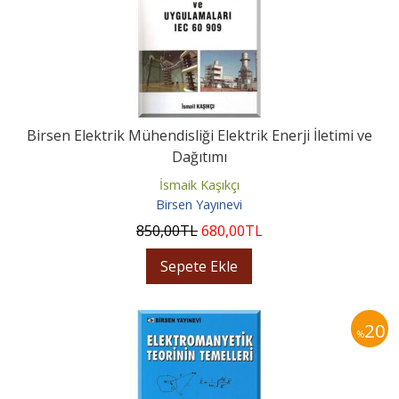
Birsen Elektrik Mühendisliği Elektrik Enerji İletimi ve
Dağıtımı
İsmaik Kaşıkçı
Birsen Yayınevi
850
,00
TL
680
,00
TL
Sepete Ekle
20
%