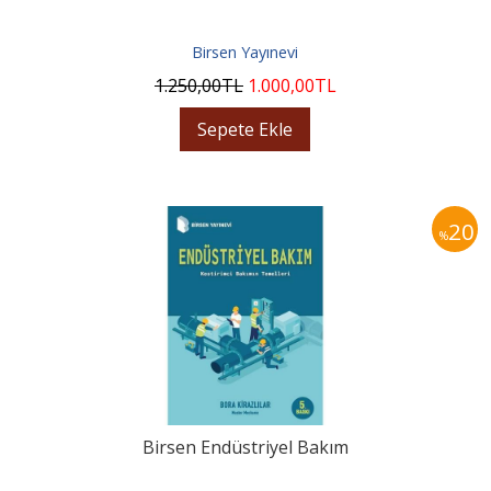
Birsen Yayınevi
1.250
,00
TL
1.000
,00
TL
Sepete Ekle
20
%
Birsen Endüstriyel Bakım