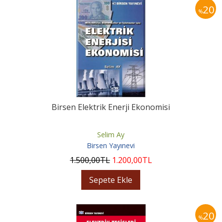
20
%
Birsen Elektrik Enerji Ekonomisi
Selim Ay
Birsen Yayınevi
1.500
,00
TL
1.200
,00
TL
Sepete Ekle
20
%