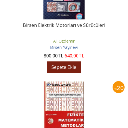
Birsen Elektrik Motorları ve Sürücüleri
Ali Özdemir
Birsen Yayınevi
800
,00
TL
640
,00
TL
Sepete Ekle
20
%