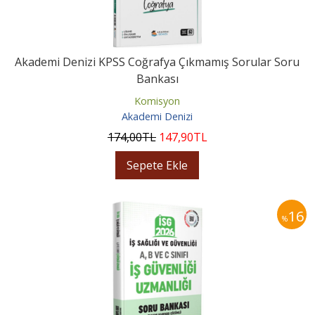
Akademi Denizi KPSS Coğrafya Çıkmamış Sorular Soru
Bankası
Komisyon
Akademi Denizi
174
,00
TL
147
,90
TL
Sepete Ekle
16
%