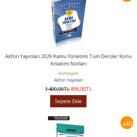
Akfon Yayınları 2026 Kamu Yönetimi Tüm Dersler Konu
Anlatımı Notları
Komisyon
Akfon Yayınları
1.400
,00
TL
896
,00
TL
Sepete Ekle
40
%