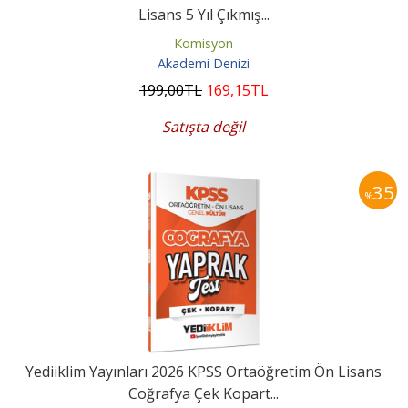
Lisans 5 Yıl Çıkmış...
Komisyon
Akademi Denizi
199
,00
TL
169
,15
TL
Satışta değil
35
%
Yediiklim Yayınları 2026 KPSS Ortaöğretim Ön Lisans
Coğrafya Çek Kopart...