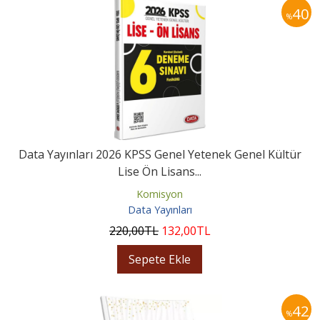
40
%
Data Yayınları 2026 KPSS Genel Yetenek Genel Kültür
Lise Ön Lisans...
Komisyon
Data Yayınları
220
,00
TL
132
,00
TL
Sepete Ekle
42
%