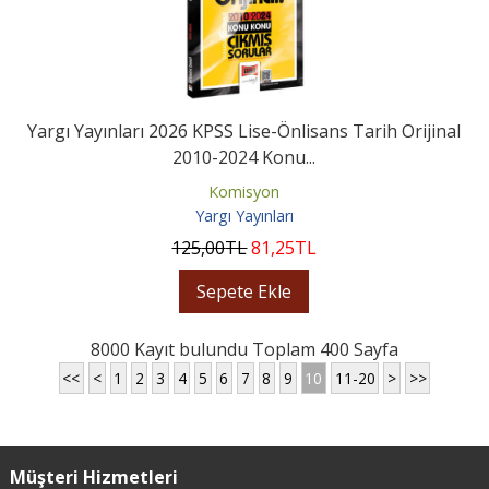
Yargı Yayınları 2026 KPSS Lise-Önlisans Tarih Orijinal
2010-2024 Konu...
Komisyon
Yargı Yayınları
125
,00
TL
81
,25
TL
Sepete Ekle
8000 Kayıt bulundu Toplam 400 Sayfa
<<
<
1
2
3
4
5
6
7
8
9
10
11-20
>
>>
Müşteri Hizmetleri