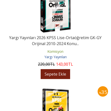
Yargı Yayınları 2026 KPSS Lise-Ortaöğretim GK-GY
Orijinal 2010-2024 Konu...
Komisyon
Yargı Yayınları
220
,00
TL
143
,00
TL
Sepete Ekle
35
%