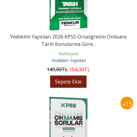
Yediiklim Yayınları 2026 KPSS Ortaöğretim Önlisans
Tarih Konularına Göre...
Komisyon
Yediiklim Yayınları
149
,00
TL
104
,30
TL
Sepete Ekle
15
%