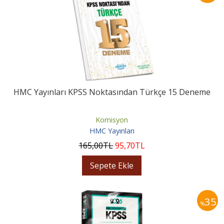
HMC Yayınları KPSS Noktasından Türkçe 15 Deneme
Komisyon
HMC Yayınları
165
,00
TL
95
,70
TL
Sepete Ekle
35
%