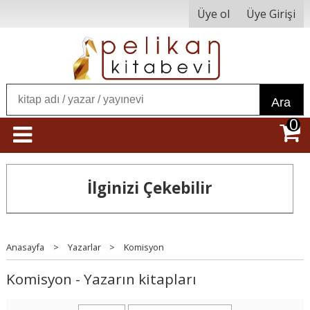
Üye ol
Üye Girişi
Ara
0
İlginizi Çekebilir
Anasayfa
>
Yazarlar
>
Komisyon
Komisyon - Yazarın kitapları