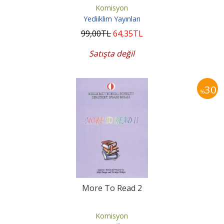
Komisyon
Yediiklim Yayınları
99
,00
TL
64
,35
TL
Satışta değil
30
%
More To Read 2
Komisyon