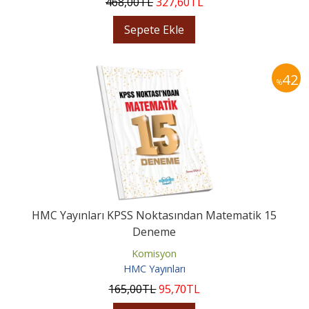
468
,00
TL
327
,60
TL
Sepete Ekle
42
%
HMC Yayınları KPSS Noktasından Matematik 15
Deneme
Komisyon
HMC Yayınları
165
,00
TL
95
,70
TL