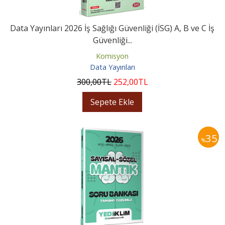
Data Yayınları 2026 İş Sağlığı Güvenliği (İSG) A, B ve C İş
Güvenliği...
Komisyon
Data Yayınları
300
,00
TL
252
,00
TL
Sepete Ekle
35
%