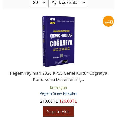
40
%
Pegem Yayınları 2026 KPSS Genel Kültür Coğrafya
Konu Konu Düzenlenmiş...
Komisyon
Pegem Sınav Kitapları
210
,00
TL
126
,00
TL
Sepete Ekle