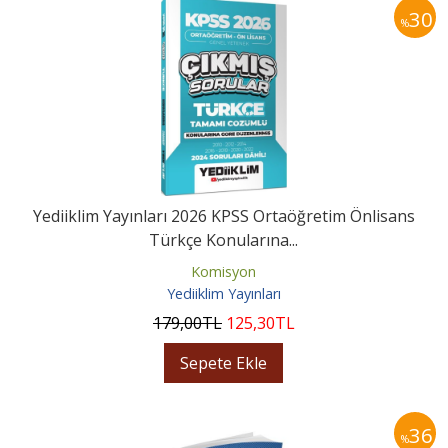
30
%
Yediiklim Yayınları 2026 KPSS Ortaöğretim Önlisans
Türkçe Konularına...
Komisyon
Yediiklim Yayınları
179
,00
TL
125
,30
TL
Sepete Ekle
36
%