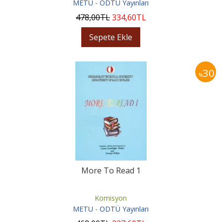
METU - ODTÜ Yayınları
478
,00
TL
334
,60
TL
Sepete Ekle
30
%
More To Read 1
Komisyon
METU - ODTÜ Yayınları