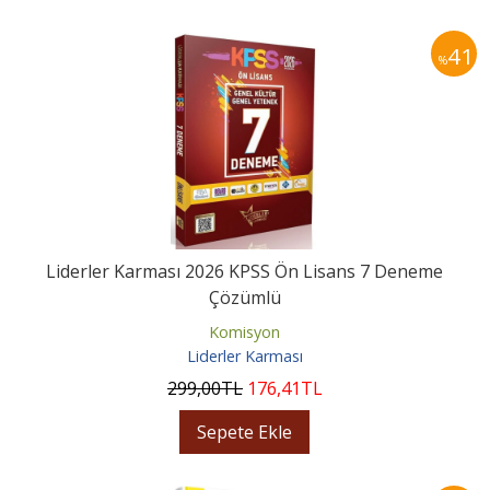
41
%
Liderler Karması 2026 KPSS Ön Lisans 7 Deneme
Çözümlü
Komisyon
Liderler Karması
299
,00
TL
176
,41
TL
Sepete Ekle