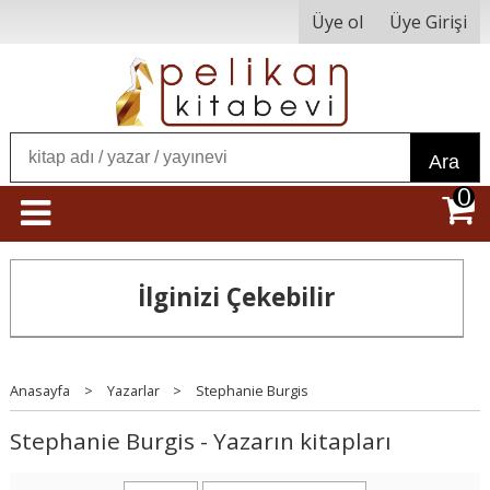
Üye ol
Üye Girişi
Ara
0
İlginizi Çekebilir
Anasayfa
>
Yazarlar
>
Stephanie Burgis
Stephanie Burgis - Yazarın kitapları