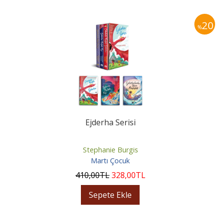
20
%
Ejderha Serisi
Stephanie Burgis
Martı Çocuk
410
,00
TL
328
,00
TL
Sepete Ekle