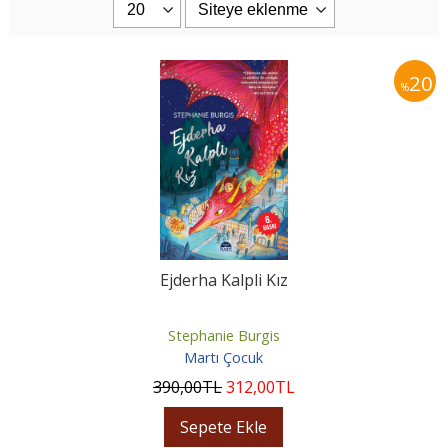
20
%
Ejderha Kalpli Kız
Stephanie Burgis
Martı Çocuk
390
,00
TL
312
,00
TL
Sepete Ekle