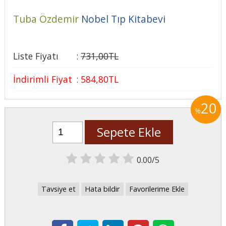
Tuba Özdemir
Nobel Tıp Kitabevi
Liste Fiyatı
:
731
,00
TL
İndirimli Fiyat
:
584
,80
TL
20
%
Sepete Ekle
0.00/5
Tavsiye et
Hata bildir
Favorilerime Ekle