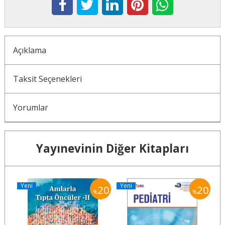
Açıklama
Taksit Seçenekleri
Yorumlar
Yayınevinin Diğer Kitapları
Yeni
Yeni
Y
20
20
20
%
%