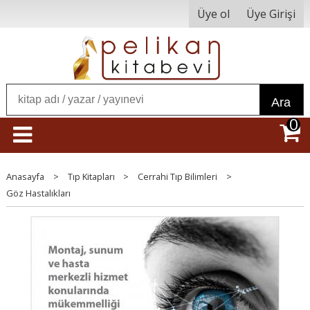
Üye ol
Üye Girişi
Ara
0
Anasayfa
>
Tıp Kitapları
>
Cerrahi Tıp Bilimleri
>
Göz Hastalıkları