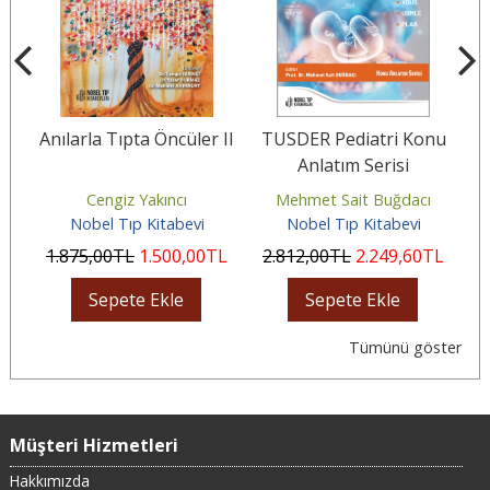
?
Anılarla Tıpta Öncüler II
TUSDER Pediatri Konu
Anlatım Serisi
Cengiz Yakıncı
Mehmet Sait Buğdacı
Nobel Tıp Kitabevi
Nobel Tıp Kitabevi
L
1.875
,00
TL
1.500
,00
TL
2.812
,00
TL
2.249
,60
TL
4
Sepete Ekle
Sepete Ekle
Tümünü göster
Müşteri Hizmetleri
Hakkımızda