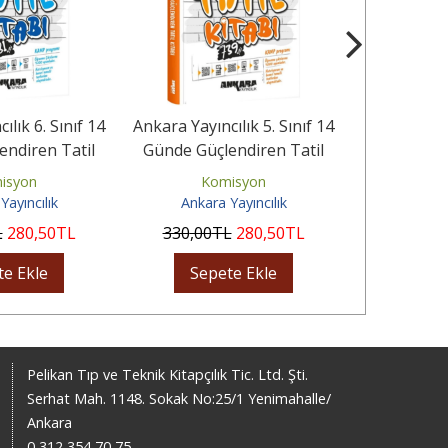
ılık 6. Sınıf 14
Ankara Yayıncılık 5. Sınıf 14
Palme Yay
endiren Tatil
Günde Güçlendiren Tatil
Enerji 6+6 
tabı
Kitabı
S
isyon
Komisyon
Ayha
Yayıncılık
Ankara Yayıncılık
Nitel
L
280
,50
TL
330
,00
TL
280
,50
TL
130
,00
te Ekle
Sepete Ekle
Sep
Pelikan Tıp ve Teknik Kitapçılık Tic. Ltd. Şti.
Serhat Mah. 1148. Sokak No:25/1 Yenimahalle/
Ankara
0 312 354 70 75