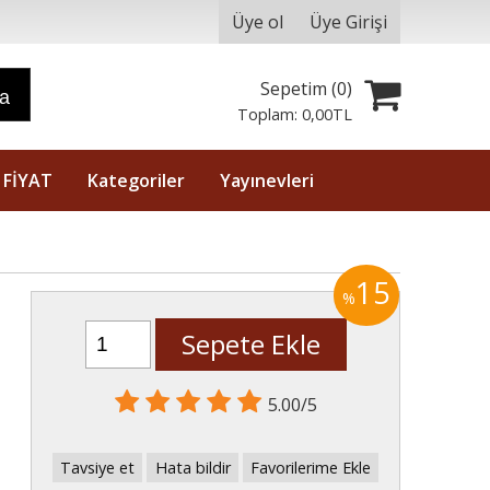
Üye ol
Üye Girişi
Sepetim (
0
)
ra
Toplam:
0
,00
TL
 FİYAT
Kategoriler
Yayınevleri
15
%
Sepete Ekle
5.00/5
Tavsiye et
Hata bildir
Favorilerime Ekle