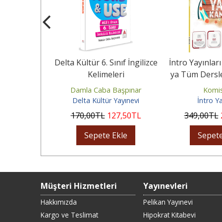
ık 6. Sınıf
Delta Kültür 6. Sınıf İngilizce
İntro Yayınları
çlendiren
Kelimeleri
ya Tüm Dersl
emeleri
Baki
Damla Caba Başpınar
Komi
ıncılık
Delta Kültür Yayınevi
İntro Ya
53
,00
TL
170
,00
TL
127
,50
TL
349
,00
TL
Ekle
Sepete Ekle
Sepete
Müşteri Hizmetleri
Yayınevleri
Hakkımızda
Pelikan Yayınevi
Kargo ve Teslimat
Hipokrat Kitabevi