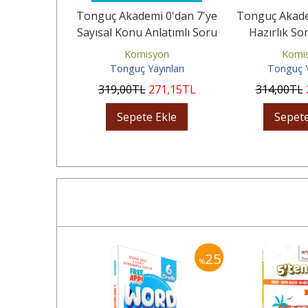
 0'dan 7'ye
Tonguç Akademi 0'dan 7'ye
Tonguç Akade
atımlı Soru
Sayısal Konu Anlatımlı Soru
Hazırlık So
sı
Bankası
yon
Komisyon
Komi
ınları
Tonguç Yayınları
Tonguç Y
90
,15
TL
319
,00
TL
271
,15
TL
314
,00
TL
Ekle
Sepete Ekle
Sepete
15
25
%
%