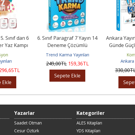
 5. Sınıf dan 6
6. Sınıf Paragraf 7 Yayın 14
Ankara Yayınc
er Yaz Kampı
Deneme Çözümlü
Günde Güçl
Ki
syon
Trend Karma Yayınları
Kom
yınları
Ankara 
249
,00
TL
159
,36
TL
296
,65
TL
330
,00
T
Sepete Ekle
 Ekle
Sepe
Yazarlar
Kategoriler
Saadet Otman
ALES Kitapları
Cesur Öztürk
YDS Kitapları