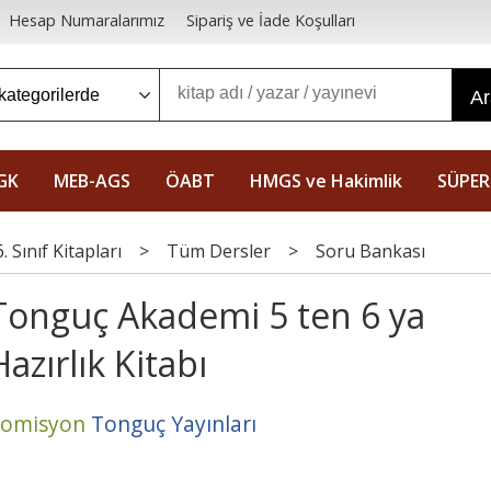
Hesap Numaralarımız
Sipariş ve İade Koşulları
A
GK
MEB-AGS
ÖABT
HMGS ve Hakimlik
SÜPER
6. Sınıf Kitapları
>
Tüm Dersler
>
Soru Bankası
Tonguç Akademi 5 ten 6 ya
Hazırlık Kitabı
omisyon
Tonguç Yayınları