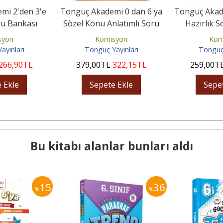
mi 2'den 3'e
Tonguç Akademi 0 dan 6 ya
Tonguç Akad
ru Bankası
Sözel Konu Anlatımlı Soru
Hazırlık 
Bankası
syon
Komisyon
Kom
ayınları
Tonguç Yayınları
Tonguç 
266
,90
TL
379
,00
TL
322
,15
TL
259
,00
T
 Ekle
Sepete Ekle
Sepe
Bu kitabı alanlar bunları aldı
15
36
%
%