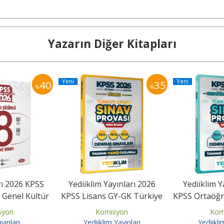
Yazarın Diğer Kitapları
Yeni
Yeni
40
35
%
%
rı 2026 KPSS
Yediiklim Yayınları 2026
Yediiklim Y
 Genel Kültür
KPSS Lisans GY-GK Türkiye
KPSS Ortaöğr
ümlü 8...
Geneli Sınav Provası...
GY-GK Türk
syon
Komisyon
Kom
yınları
Yediiklim Yayınları
Yediikli