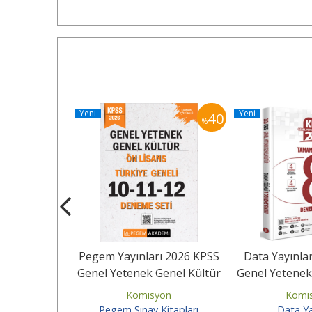
Yeni
Yeni
40
40
%
%
ı 2026 KPSS
Pegem Yayınları 2026 KPSS
Data Yayınla
Genel Kültür
Genel Yetenek Genel Kültür
Genel Yetenek
ümlü...
Ön Lisans Tamamı...
Tamamı Çöz
yon
Komisyon
Komi
Kitapları
Pegem Sınav Kitapları
Data Ya