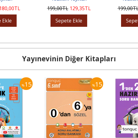
180
,00
TL
199
,00
TL
129
,35
TL
199
,00
T
 Ekle
Sepete Ekle
Sepe
Yayınevinin Diğer Kitapları
15
15
%
%