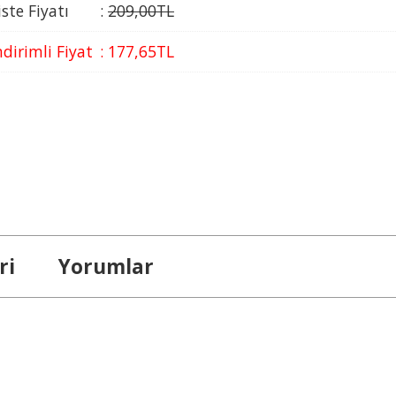
iste Fiyatı
:
209
,00
TL
ndirimli Fiyat
:
177
,65
TL
ri
Yorumlar