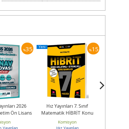
Yeni
Yeni
35
15
%
%
ayınları 2026
Hız Yayınları 7. Sınıf
Dizgi Kitap
etim Ön Lisans
Matematik HİBRİT Konu
AGS 2026 Sı
iye Geneli...
Anlatımlı Etkinlikli Soru...
Tamam
isyon
Komisyon
Ko
m Yayınları
Hız Yayınları
Diz