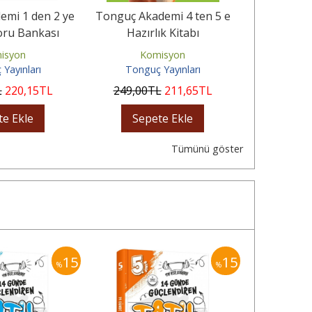
emi 1 den 2 ye
Tonguç Akademi 4 ten 5 e
Tonguç Ak
Soru Bankası
Hazırlık Kitabı
Şampi
isyon
Komisyon
Ko
Yayınları
Tonguç Yayınları
Tongu
L
220
,15
TL
249
,00
TL
211
,65
TL
549
,00
te Ekle
Sepete Ekle
Sep
Tümünü göster
15
15
%
%