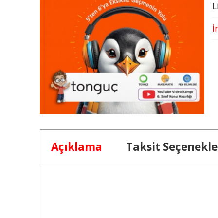
L
İ
Açıklama
Taksit Seçenekle