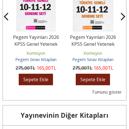
26
Pegem Yayınları 2026
Pegem Yayınları 2026
T
KPSS Genel Yetenek
KPSS Genel Yetenek
lü
Genel Kültür Tamamı
Genel Kültür Ön Lisans
Komisyon
Komisyon
Çözümlü...
Tamamı...
Pegem Sınav Kitapları
Pegem Sınav Kitapları
275
,00
TL
165
,00
TL
275
,00
TL
165
,00
TL
Sepete Ekle
Sepete Ekle
Tümünü göster
Yayınevinin Diğer Kitapları