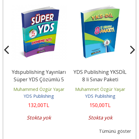
S
Ydspublishing Yayınları
YDS Publishing YKSDİL
Y
ve
Süper YDS Çözümlü 5
8 li Sınav Paketi
Deneme Seti
ar
Muhammed Özgür Yaşar
Muhammet Özgür Yaşar
YDS Publishing
YDS Publishing
132
,00
TL
150
,00
TL
Stokta yok
Stokta yok
Tümünü göster