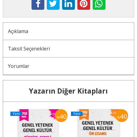
Açıklama
Taksit Seçenekleri
Yorumlar
Yazarın Diğer Kitapları
Yeni
Yeni
Y
40
40
40
%
%