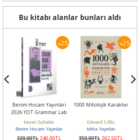
Bu kitabı alanlar bunları aldı
25
25
25
%
%
rı
Benim Hocam Yayınları
1000 Mitolojik Karakter
2026 YDT Grammar Lab
Ders Notları ve Video
Murat Gültekin
Edward S.Ellis
Çözümlü...
ı
Benim Hocam Yayınları
Mitra Yayınları
320
,00
TL
240
,00
TL
350
,00
TL
262
,50
TL