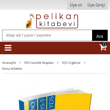
Üye ol
Üye Girişi
Ara
0
Anasayfa
>
YDS Hazırlık Kitapları
>
YDS İngilizce
>
Konu Anlatımı