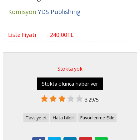
Komisyon
YDS Publishing
Liste Fiyatı
:
240
,00
TL
Stokta yok
Stokta olunca haber ver
3.29/5
Tavsiye et
Hata bildir
Favorilerime Ekle