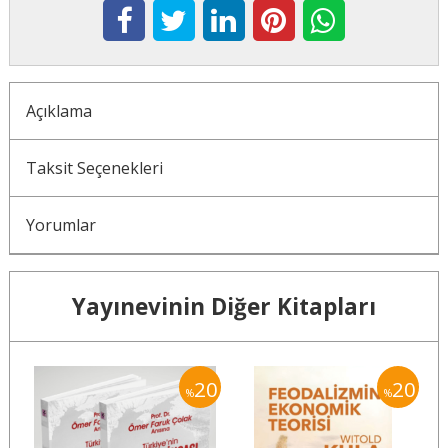
Açıklama
Taksit Seçenekleri
Yorumlar
Yayınevinin Diğer Kitapları
20
20
20
%
%