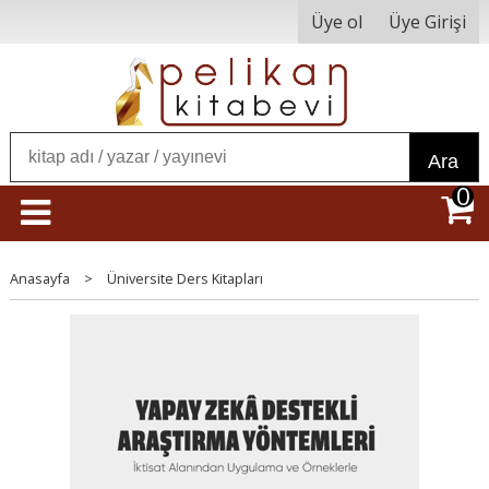
Üye ol
Üye Girişi
Ara
0
Anasayfa
>
Üniversite Ders Kitapları