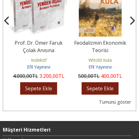
i
Prof. Dr. Ömer Faruk
Feodalizmin Ekonomik
Çolak Anısına
Teorisi
Türkiye’nin Yeniden
u
Kolektif
Witold Kula
An
İnşası:...
Efil Yayınevi
Efil Yayınevi
4.000
,00
TL
3.200
,00
TL
500
,00
TL
400
,00
TL
Sepete Ekle
Sepete Ekle
Tümünü göster
Müşteri Hizmetleri