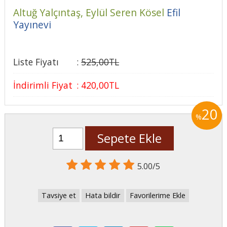
Altuğ Yalçıntaş,
Eylül Seren Kösel
Efil
Yayınevi
Liste Fiyatı
:
525
,00
TL
İndirimli Fiyat
:
420
,00
TL
20
%
Sepete Ekle
5.00/5
Tavsiye et
Hata bildir
Favorilerime Ekle