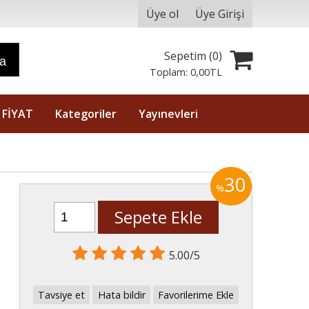
Üye ol
Üye Girişi
Sepetim (
0
)
ra
Toplam:
0
,00
TL
 FİYAT
Kategoriler
Yayınevleri
30
%
Sepete Ekle
5.00/5
Tavsiye et
Hata bildir
Favorilerime Ekle