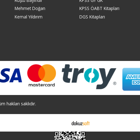
Rüştü Bayındır
KPSS GY GK
Mehmet Doğan
KPSS ÖABT Kitapları
Kemal Yıldırım
DGS Kitapları
 hakları saklıdır.
E-ticaret