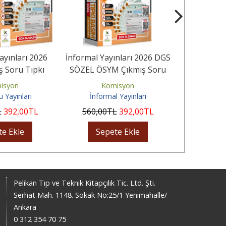
ayınları 2026
İnformal Yayınları 2026 DGS
Benim Hocam
ş Soru Tıpkı
SÖZEL ÖSYM Çıkmış Soru
KPSS Coğ
AM Kitapçık...
Tıpkı Basım 14 lü Deneme
Çözüml
isyon
Komisyon
Bayr
 Yayınları
İnformal Yayınları
Benim Ho
L
392
,00
TL
560
,00
TL
392
,00
TL
190
,00
te Ekle
Sepete Ekle
Sep
Pelikan Tıp ve Teknik Kitapçılık Tic. Ltd. Şti.
Serhat Mah. 1148. Sokak No:25/1 Yenimahalle/
Ankara
0 312 354 70 75