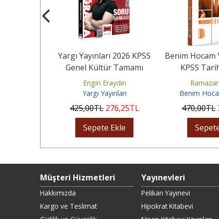
i 2026 KPSS
Yargı Yayınları 2026 KPSS
Benim Hocam Y
goritma Soru
Genel Kültür Tamamı
KPSS Tari
özümlü
Çözümlü Coğrafya Soru
Çözümlü So
Özkaraca
Engin Eraydın
Ramazan
Bankası
ademi
Yargı Yayınları
Benim Hocam
10
,00
TL
425
,00
TL
276
,25
TL
470
,00
TL
Ekle
Sepete Ekle
Sepete
Müşteri Hizmetleri
Yayınevleri
Hakkımızda
Pelikan Yayınevi
Kargo ve Teslimat
Hipokrat Kitabevi