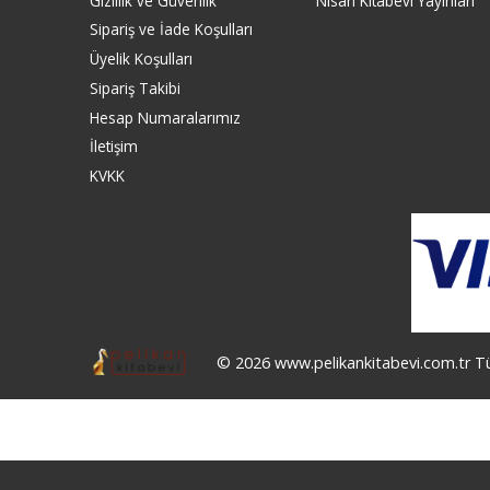
Gizlilik ve Güvenlik
Nisan Kitabevi Yayınları
Sipariş ve İade Koşulları
Üyelik Koşulları
Sipariş Takibi
Hesap Numaralarımız
İletişim
KVKK
© 2026 www.pelikankitabevi.com.tr Tüm