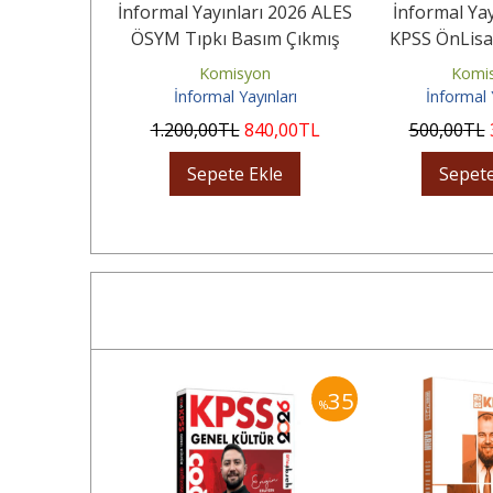
rı İngilizce
İnformal Yayınları 2026 ALES
İnformal Yay
mleri Tıpkı
ÖSYM Tıpkı Basım Çıkmış
KPSS ÖnLisa
i Deneme
Soru 24'lü Deneme...
Karması GY-G
yınları
Komisyon
Komi
İnformal Yayınları
İnformal 
20
,00
TL
1.200
,00
TL
840
,00
TL
500
,00
TL
Ekle
Sepete Ekle
Sepete
40
35
%
%