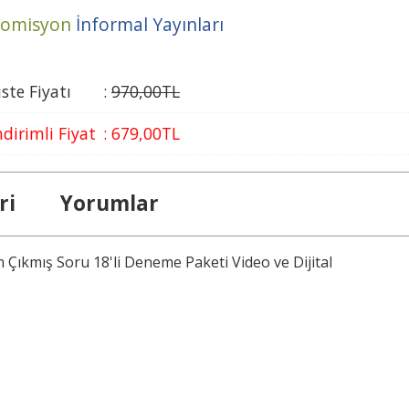
omisyon
İnformal Yayınları
iste Fiyatı
:
970
,00
TL
ndirimli Fiyat
:
679
,00
TL
ri
Yorumlar
Çıkmış Soru 18'li Deneme Paketi Video ve Dijital