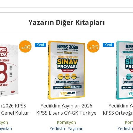
Yazarın Diğer Kitapları
Yeni
Yeni
40
35
%
%
rı 2026 KPSS
Yediiklim Yayınları 2026
Yediiklim Y
 Genel Kültür
KPSS Lisans GY-GK Türkiye
KPSS Ortaöğr
ümlü 8...
Geneli Sınav Provası...
GY-GK Türk
syon
Komisyon
Kom
yınları
Yediiklim Yayınları
Yediikli