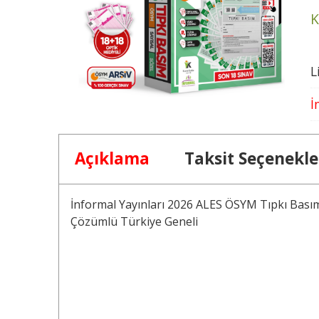
K
L
İ
Açıklama
Taksit Seçenekle
İnformal Yayınları 2026 ALES ÖSYM Tıpkı Basım 
Çözümlü Türkiye Geneli