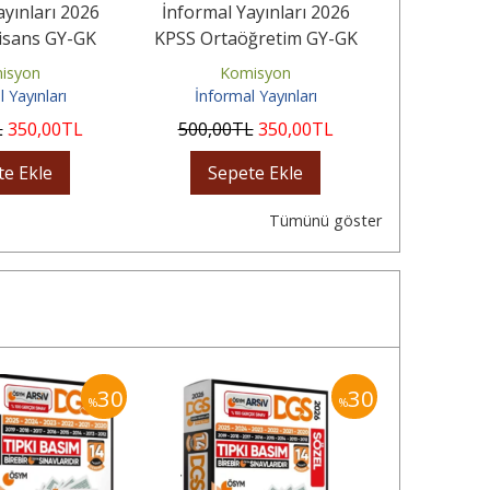
ayınları 2026
İnformal Yayınları 2026
İnformal 
isans GY-GK
KPSS Ortaöğretim GY-GK
KPSS Yeni S
Çıkmış Karma...
ÖSYM Arşivi Çıkmış Karma...
Matematik
isyon
Komisyon
Ko
 Yayınları
İnformal Yayınları
İnform
L
350
,00
TL
500
,00
TL
350
,00
TL
450
,00
te Ekle
Sepete Ekle
Sep
Tümünü göster
30
30
%
%