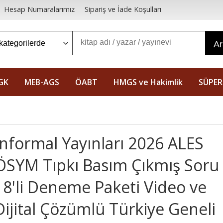
Hesap Numaralarımız
Sipariş ve İade Koşulları
A
GK
MEB-AGS
ÖABT
HMGS ve Hakimlik
SÜPER
İnformal Yayınları 2026 ALES
ÖSYM Tıpkı Basım Çıkmış Soru
18'li Deneme Paketi Video ve
Dijital Çözümlü Türkiye Geneli