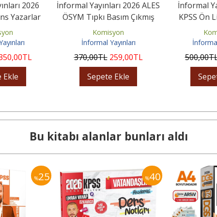
ınları 2026
İnformal Yayınları 2026 ALES
İnformal Y
ns Yazarlar
ÖSYM Tıpkı Basım Çıkmış
KPSS Ön L
K Türkiye...
Soru 6'lı Deneme...
ÖSYM Arşivi 
syon
Komisyon
Kom
Yayınları
İnformal Yayınları
İnformal
350
,00
TL
370
,00
TL
259
,00
TL
500
,00
T
 Ekle
Sepete Ekle
Sepe
Bu kitabı alanlar bunları aldı
25
40
%
%