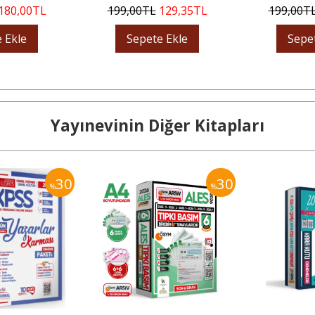
180
,00
TL
199
,00
TL
129
,35
TL
199
,00
T
 Ekle
Sepete Ekle
Sepe
Yayınevinin Diğer Kitapları
30
30
%
%