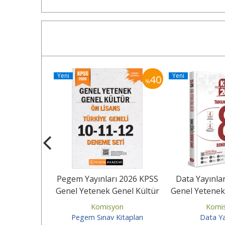
Yeni
Yeni
40
40
%
%
ı 2026 KPSS
Pegem Yayınları 2026 KPSS
Data Yayınla
Genel Kültür
Genel Yetenek Genel Kültür
Genel Yetenek
ümlü...
Ön Lisans Tamamı...
Tamamı Çöz
yon
Komisyon
Komi
Kitapları
Pegem Sınav Kitapları
Data Ya