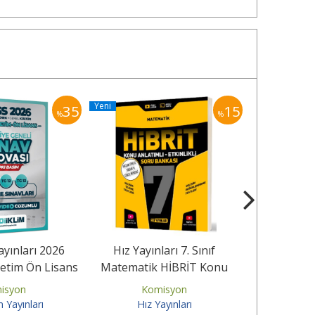
Yeni
Yeni
35
15
%
%
ayınları 2026
Hız Yayınları 7. Sınıf
Dizgi Kitap
etim Ön Lisans
Matematik HİBRİT Konu
AGS 2026 Sı
iye Geneli...
Anlatımlı Etkinlikli Soru...
Tamam
isyon
Komisyon
Ko
m Yayınları
Hız Yayınları
Diz