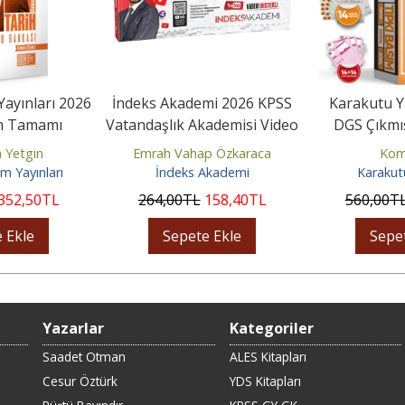
ayınları 2026
İndeks Akademi 2026 KPSS
Karakutu Y
h Tamamı
Vatandaşlık Akademisi Video
DGS Çıkmı
ru Bankası
Ders Notları
Basım ÖSYM T
 Yetgin
Emrah Vahap Özkaraca
Kom
 Yayınları
İndeks Akademi
Karakutu
352
,50
TL
264
,00
TL
158
,40
TL
560
,00
T
 Ekle
Sepete Ekle
Sepe
Yazarlar
Kategoriler
Saadet Otman
ALES Kitapları
Cesur Öztürk
YDS Kitapları