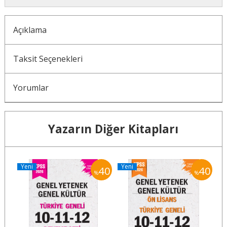
Açıklama
Taksit Seçenekleri
Yorumlar
Yazarın Diğer Kitapları
Yeni
Yeni
Y
40
40
40
%
%