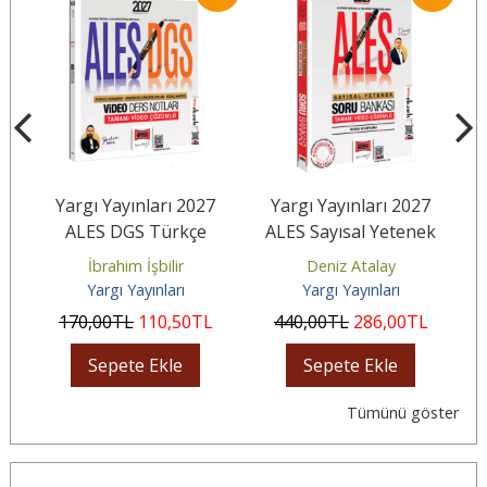
7
Yargı Yayınları 2027
Yargı Yayınları 2027
k
ALES DGS Türkçe
ALES Sayısal Yetenek
tri
Paragraf - Sözcükte
Tamamı Video Çözümlü
T
İbrahim İşbilir
Deniz Atalay
Anlam Sözel...
Soru Bankası
Yargı Yayınları
Yargı Yayınları
170
,00
TL
110
,50
TL
440
,00
TL
286
,00
TL
Sepete Ekle
Sepete Ekle
Tümünü göster