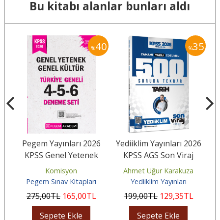
Bu kitabı alanlar bunları aldı
40
40
35
%
%
6
Pegem Yayınları 2026
Yediiklim Yayınları 2026
k
KPSS Genel Yetenek
KPSS AGS Son Viraj
ı
Genel Kültür Tamamı
Serisi Tarih Tamamı
Komisyon
Ahmet Uğur Karakuza
Çözümlü...
Yazılı...
Pegem Sınav Kitapları
Yediiklim Yayınları
275
,00
TL
165
,00
TL
199
,00
TL
129
,35
TL
Sepete Ekle
Sepete Ekle