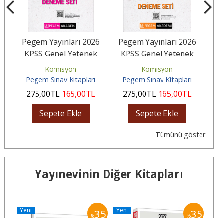
26
Pegem Yayınları 2026
Pegem Yayınları 2026
T
KPSS Genel Yetenek
KPSS Genel Yetenek
lü
Genel Kültür Tamamı
Genel Kültür Ön Lisans
Komisyon
Komisyon
Çözümlü...
Tamamı...
Pegem Sınav Kitapları
Pegem Sınav Kitapları
275
,00
TL
165
,00
TL
275
,00
TL
165
,00
TL
Sepete Ekle
Sepete Ekle
Tümünü göster
Yayınevinin Diğer Kitapları
Yeni
Yeni
Y
35
35
35
%
%