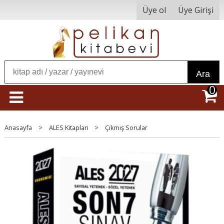
Üye ol
Üye Girişi
Ara
0
Anasayfa
>
ALES Kitapları
>
Çıkmış Sorular