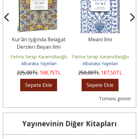
at
Kur’ân Işığında Belagat
Meani İlmi
Dersleri Beyan İlmi
ğlu
Fatma Serap Karamollaoğlu
Fatma Serap Karamollaoğlu
Fa
Albaraka Yayınları
Albaraka Yayınları
225
,00
TL
168
,75
TL
250
,00
TL
187
,50
TL
Sepete Ekle
Sepete Ekle
Tümünü göster
Yayınevinin Diğer Kitapları