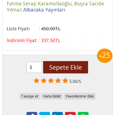
Fatma Serap Karamollaoğlu,
Buşra Sacide
Yılmaz
Albaraka Yayınları
Liste Fiyatı
:
450
,00
TL
İndirimli Fiyat
:
337
,50
TL
25
%
Sepete Ekle
5.00/5
Tavsiye et
Hata bildir
Favorilerime Ekle