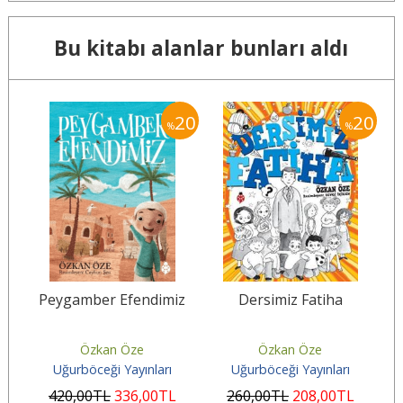
Bu kitabı alanlar bunları aldı
20
20
20
%
%
Peygamber Efendimiz
Dersimiz Fatiha
Özkan Öze
Özkan Öze
Uğurböceği Yayınları
Uğurböceği Yayınları
420
,00
TL
336
,00
TL
260
,00
TL
208
,00
TL