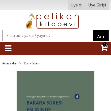
Üye ol
Üye Girişi
Ara
0
Anasayfa
>
Din - İslam