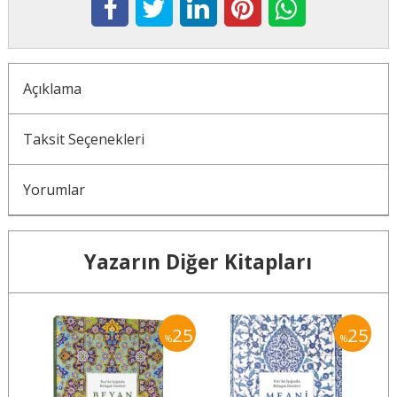
Açıklama
Taksit Seçenekleri
Yorumlar
Yazarın Diğer Kitapları
25
25
25
%
%