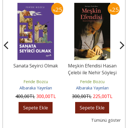
25
25
25
%
%
Sanata Seyirci Olmak
Meşkin Efendisi Hasan
Çelebi ile Nehir Söyleşi
İ
Feride Bozcu
Feride Bozcu
Mu
Albaraka Yayınları
Albaraka Yayınları
400
,00
TL
300
,00
TL
300
,00
TL
225
,00
TL
Sepete Ekle
Sepete Ekle
Tümünü göster