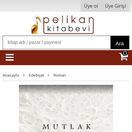
Üye ol
Üye Girişi
Ara
0
Anasayfa
>
Edebiyat
>
Roman