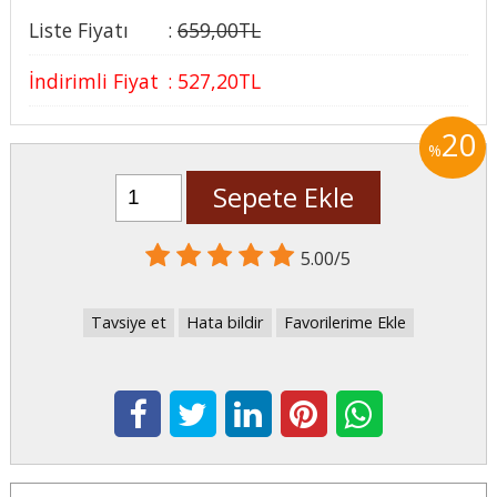
Liste Fiyatı
:
659
,00
TL
İndirimli Fiyat
:
527
,20
TL
20
%
Sepete Ekle
5.00/5
Tavsiye et
Hata bildir
Favorilerime Ekle