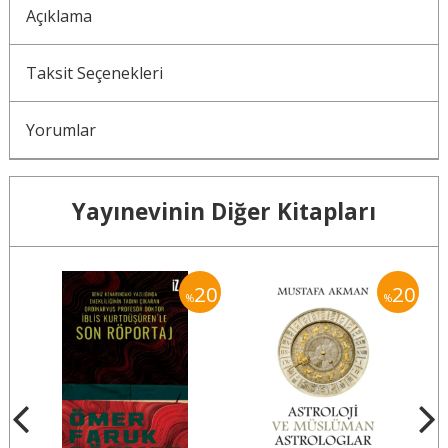
Açıklama
Taksit Seçenekleri
Yorumlar
Yayınevinin Diğer Kitapları
20
20
20
%
%