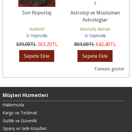
i
Son Röportaj
Astroloji ve Müslüman
Astrologlar
Kolektif
Mustafa Akman
İz Yayıncılık
İz Yayıncılık
329
,00
TL
263
,20
TL
803
,00
TL
642
,40
TL
Sepete Ekle
Sepete Ekle
Tümünü göster
Müşteri Hizmetleri
Hakkımızda
Kargo ve Teslimat
Gizlilik ve Güvenlik
Sipariş ve İade Koşulları