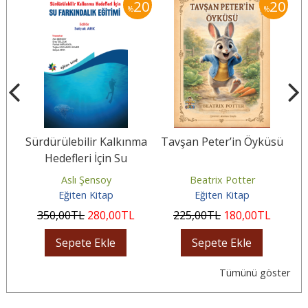
20
20
20
%
%
i
Sürdürülebilir Kalkınma
Tavşan Peter’in Öyküsü
Hedefleri İçin Su
Farkındalık Eğitimi
Aslı Şensoy
Beatrix Potter
Eğiten Kitap
Eğiten Kitap
350
,00
TL
280
,00
TL
225
,00
TL
180
,00
TL
Sepete Ekle
Sepete Ekle
Tümünü göster