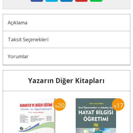
Açıklama
Taksit Seçenekleri
Yorumlar
Yazarın Diğer Kitapları
17
20
17
%
%