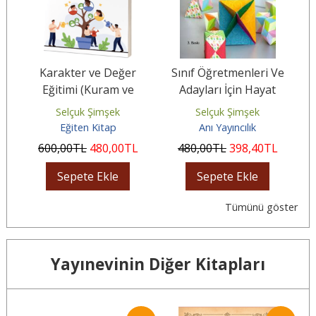
mi
Karakter ve Değer
Sınıf Öğretmenleri Ve
Eğitimi (Kuram ve
Adayları İçin Hayat
Uygulamalar)
Bilgisi Öğretimi
Selçuk Şimşek
Selçuk Şimşek
Eğiten Kitap
Anı Yayıncılık
600
,00
TL
480
,00
TL
480
,00
TL
398
,40
TL
Sepete Ekle
Sepete Ekle
Tümünü göster
Yayınevinin Diğer Kitapları