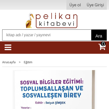
Üye ol
Üye Girişi
Ara
0
Anasayfa
>
Eğitim