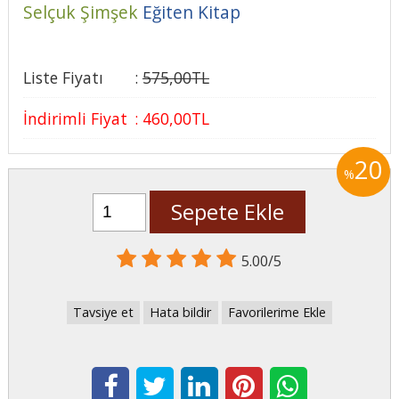
Selçuk Şimşek
Eğiten Kitap
Liste Fiyatı
:
575
,00
TL
İndirimli Fiyat
:
460
,00
TL
20
%
Sepete Ekle
5.00/5
Tavsiye et
Hata bildir
Favorilerime Ekle