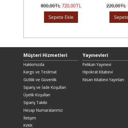
30
,00
TL
800
,00
TL
720
,00
TL
220
,00
TL
Ekle
Sepete Ekle
Sepete
Müşteri Hizmetleri
Yayınevleri
Hakkımızda
Pelikan Yayınevi
Kargo ve Teslimat
Hipokrat Kitabevi
Gizlilik ve Güvenlik
Nisan Kitabevi Yayınları
Sipariş ve İade Koşulları
Üyelik Koşulları
Sipariş Takibi
Hesap Numaralarımız
İletişim
KVKK