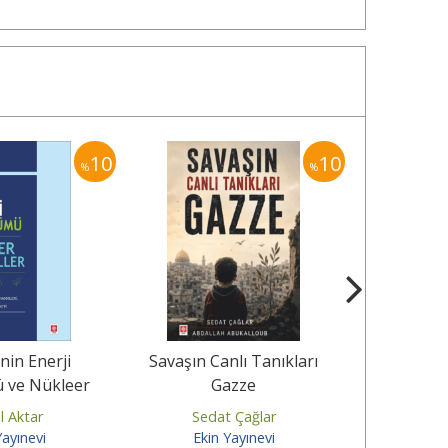
10
10
%
%
nin Enerji
Savaşın Canlı Tanıkları
Sağlık
 ve Nükleer
Gazze
Paz
raller
l Aktar
Sedat Çağlar
Mehmet 
Yayınevi
Ekin Yayınevi
Ekin