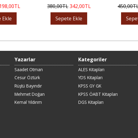
198
,00
TL
380
,00
TL
342
,00
TL
450
,00
T
 Ekle
Sepete Ekle
Sepe
Yazarlar
Kategoriler
Saadet Otman
ALES Kitapları
Cesur Öztürk
YDS Kitapları
Rüştü Bayındır
KPSS GY GK
Mehmet Doğan
KPSS ÖABT Kitapları
Kemal Yıldırım
DGS Kitapları