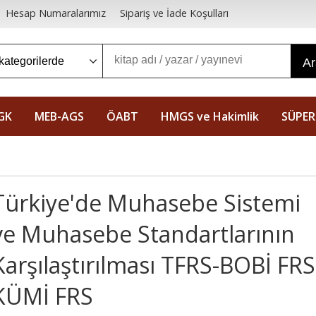
Hesap Numaralarımız
Sipariş ve İade Koşulları
A
GK
MEB-AGS
ÖABT
HMGS ve Hakimlik
SÜPER
Türkiye'de Muhasebe Sistemi
ve Muhasebe Standartlarının
Karşılaştırılması TFRS-BOBİ FRS
KÜMİ FRS