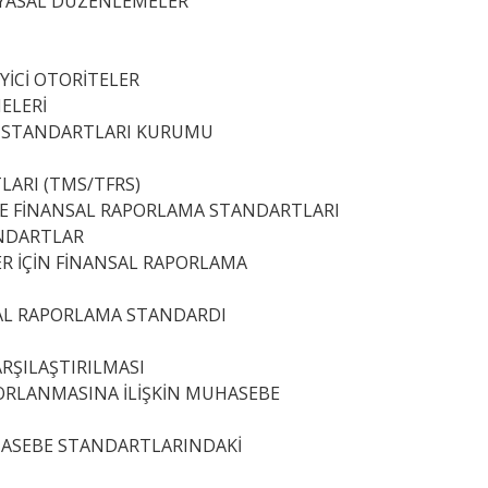
N YASAL DÜZENLEMELER
YİCİ OTORİTELER
ELERİ
M STANDARTLARI KURUMU
LARI (TMS/TFRS)
İYE FİNANSAL RAPORLAMA STANDARTLARI
ANDARTLAR
ER İÇİN FİNANSAL RAPORLAMA
NSAL RAPORLAMA STANDARDI
RŞILAŞTIRILMASI
ORLANMASINA İLİŞKİN MUHASEBE
UHASEBE STANDARTLARINDAKİ