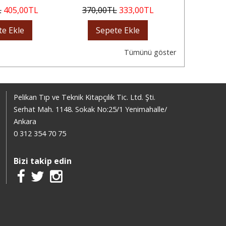
L
405
,00
TL
370
,00
TL
333
,00
TL
450
,00
te Ekle
Sepete Ekle
Sep
Tümünü göster
Pelikan Tıp ve Teknik Kitapçılık Tic. Ltd. Şti.
Serhat Mah. 1148. Sokak No:25/1 Yenimahalle/
Ankara
0 312 354 70 75
Bizi takip edin