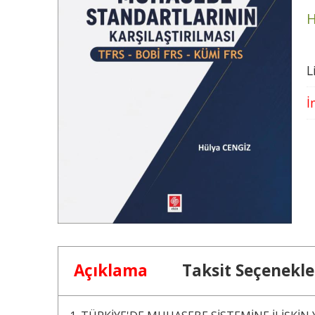
H
L
İ
Açıklama
Taksit Seçenekle