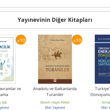
Yayınevinin Diğer Kitapları
10
10
%
%
Kavramlar ve
Anadolu ve Balkanlarda
Türkiye'
lama
Turaniler
Dönüşümü
Sant
 Işık
Ekrem Hayri Peker
İsmai
yınevi
Ekin Yayınevi
Ekin 