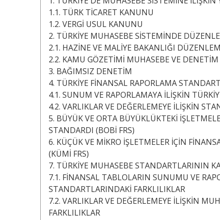
1. TÜRKİYE'DE MUHASEBE SİSTEMİNE İLİŞKİ
1.1. TÜRK TİCARET KANUNU
1.2. VERGİ USUL KANUNU
2. TÜRKİYE MUHASEBE SİSTEMİNDE DÜZENLE
2.1. HAZİNE VE MALİYE BAKANLIĞI DÜZENLEM
2.2. KAMU GÖZETİMİ MUHASEBE VE DENETİ
3. BAĞIMSIZ DENETİM
4. TÜRKİYE FİNANSAL RAPORLAMA STANDART
4.1. SUNUM VE RAPORLAMAYA İLİŞKİN TÜRK
4.2. VARLIKLAR VE DEĞERLEMEYE İLİŞKİN ST
5. BÜYÜK VE ORTA BÜYÜKLÜKTEKİ İŞLETMEL
STANDARDI (BOBİ FRS)
6. KÜÇÜK VE MİKRO İŞLETMELER İÇİN FİNA
(KÜMİ FRS)
7. TÜRKİYE MUHASEBE STANDARTLARININ KA
7.1. FİNANSAL TABLOLARIN SUNUMU VE RAP
STANDARTLARINDAKİ FARKLILIKLAR
7.2. VARLIKLAR VE DEĞERLEMEYE İLİŞKİN M
FARKLILIKLAR