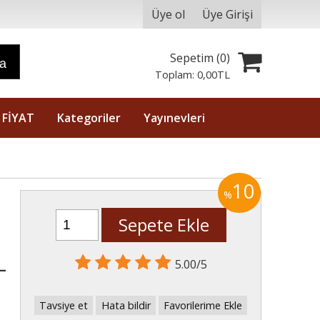
Üye ol
Üye Girişi
Sepetim (
0
)
ra
Toplam:
0
,00
TL
 FİYAT
Kategoriler
Yayınevleri
10
%
Sepete Ekle
-
5.00/5
Tavsiye et
Hata bildir
Favorilerime Ekle