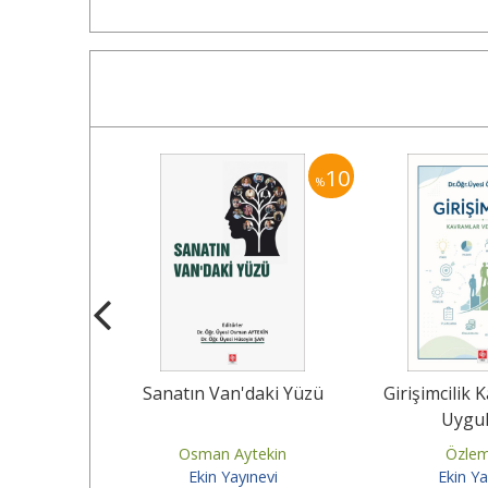
10
10
%
%
de Bilimsel
Sanatın Van'daki Yüzü
Girişimcilik 
temleri ve
Uygu
tiği
rangoz
Osman Aytekin
Özlem
ınevi
Ekin Yayınevi
Ekin Ya