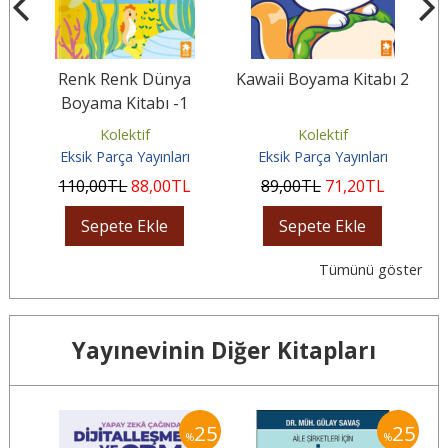
Renk Renk Dünya
Kawaii Boyama Kitabı 2
K
AL
Boyama Kitabı -1
Kolektif
Kolektif
Eksik Parça Yayınları
Eksik Parça Yayınları
110
,00
TL
88
,00
TL
89
,00
TL
71
,20
TL
Sepete Ekle
Sepete Ekle
Tümünü göster
Yayınevinin Diğer Kitapları
25
25
25
%
%