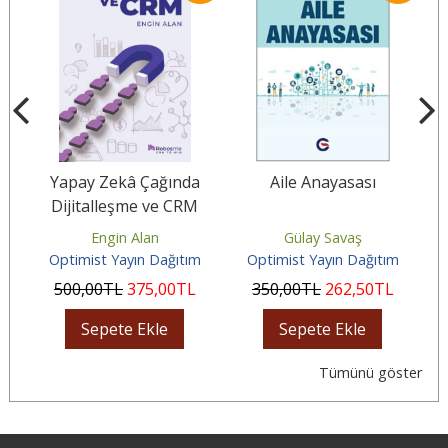
n
Yapay Zekâ Çağında
Aile Anayasası
Dijitalleşme ve CRM
Engin Alan
Gülay Savaş
m
Optimist Yayın Dağıtım
Optimist Yayın Dağıtım
500
,00
TL
375
,00
TL
350
,00
TL
262
,50
TL
Sepete Ekle
Sepete Ekle
Tümünü göster