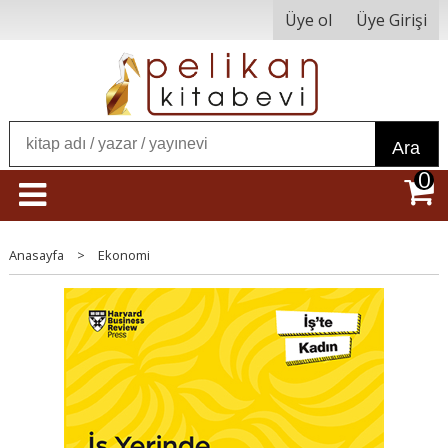
Üye ol
Üye Girişi
Ara
0
Anasayfa
>
Ekonomi