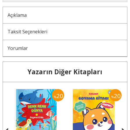
Açıklama
Taksit Seçenekleri
Yorumlar
Yazarın Diğer Kitapları
30
20
20
%
%