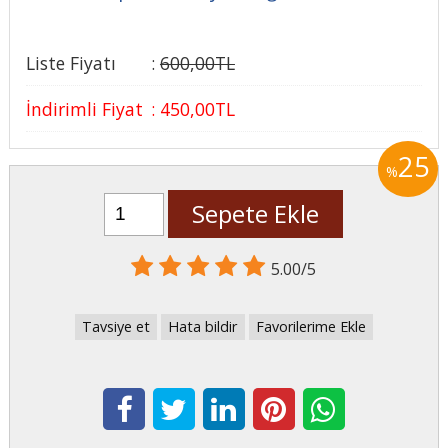
Liste Fiyatı
:
600
,00
TL
İndirimli Fiyat
:
450
,00
TL
25
%
Sepete Ekle
5.00/5
Tavsiye et
Hata bildir
Favorilerime Ekle