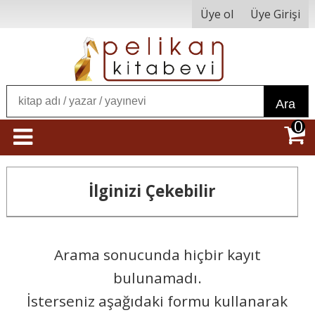
Üye ol
Üye Girişi
Ara
0
İlginizi Çekebilir
Arama sonucunda hiçbir kayıt
bulunamadı.
İsterseniz aşağıdaki formu kullanarak