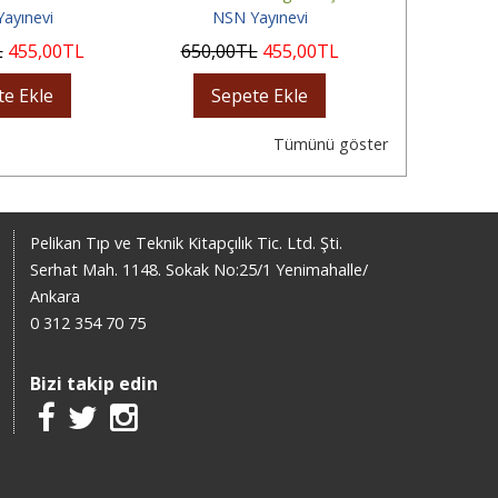
ayınevi
NSN Yayınevi
NSN
L
455
,00
TL
650
,00
TL
455
,00
TL
500
,00
te Ekle
Sepete Ekle
Sep
Tümünü göster
Pelikan Tıp ve Teknik Kitapçılık Tic. Ltd. Şti.
Serhat Mah. 1148. Sokak No:25/1 Yenimahalle/
Ankara
0 312 354 70 75
Bizi takip edin