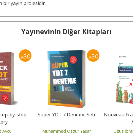
 bir yayın projesidir.
Yayınevinin Diğer Kitapları
30
30
%
%
tep-by-step
Süper YDT 7 Deneme Seti
Nouveau Fran
ery
t Avcu
Muhammed Özgür Yaşar
Oğuz İbr