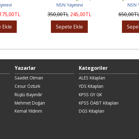
yınevi
NSN Yayınevi
NSN Y
175
,00
TL
350
,00
TL
245
,00
TL
650
,00
T
 Ekle
Sepete Ekle
Sepe
Yazarlar
Kategoriler
Saadet Otman
ALES Kitapları
Cesur Öztürk
YDS Kitapları
Rüştü Bayındır
KPSS GY GK
Mehmet Doğan
KPSS ÖABT Kitapları
Kemal Yıldırım
DGS Kitapları