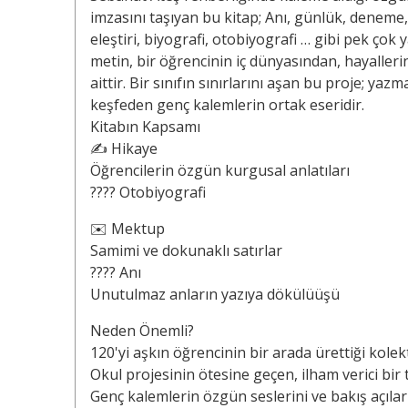
imzasını taşıyan bu kitap; Anı, günlük, deneme, 
eleştiri, biyografi, otobiyografi … gibi pek çok
metin, bir öğrencinin iç dünyasından, hayalle
aittir. Bir sınıfın sınırlarını aşan bu proje; ya
keşfeden genç kalemlerin ortak eseridir.
Kitabın Kapsamı
✍️ Hikaye
Öğrencilerin özgün kurgusal anlatıları
???? Otobiyografi
✉️ Mektup
Samimi ve dokunaklı satırlar
???? Anı
Unutulmaz anların yazıya dökülüüşü
Neden Önemli?
120'yi aşkın öğrencinin bir arada ürettiği kolekt
Okul projesinin ötesine geçen, ilham verici bir
Genç kalemlerin özgün seslerini ve bakış açıları