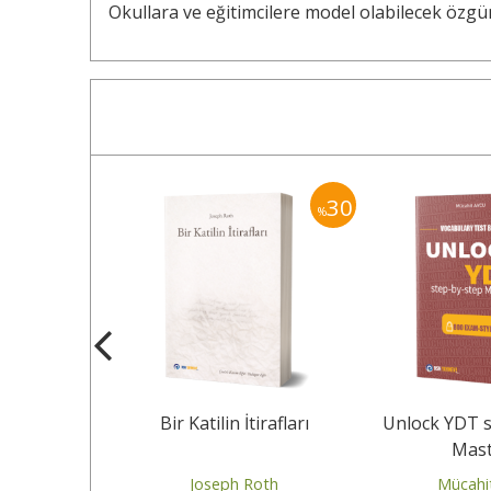
Okullara ve eğitimcilere model olabilecek özgün
30
30
%
%
vaşanlar
Bir Katilin İtirafları
Unlock YDT s
Mast
weig
Joseph Roth
Mücahi