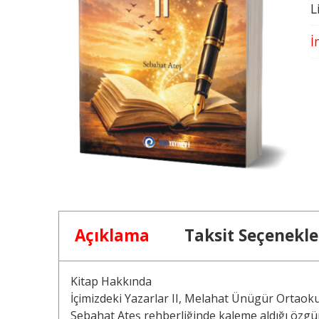
L
İ
Açıklama
Taksit Seçenekle
Kitap Hakkında
İçimizdeki Yazarlar II, Melahat Ünügür Ortaoku
Sebahat Ateş rehberliğinde kaleme aldığı özgün