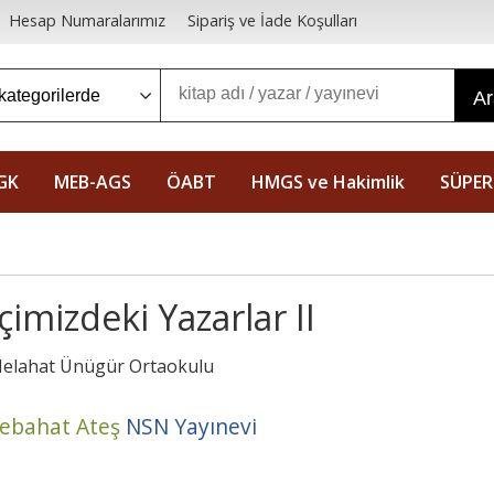
Hesap Numaralarımız
Sipariş ve İade Koşulları
A
GK
MEB-AGS
ÖABT
HMGS ve Hakimlik
SÜPER
İçimizdeki Yazarlar II
elahat Ünügür Ortaokulu
ebahat Ateş
NSN Yayınevi