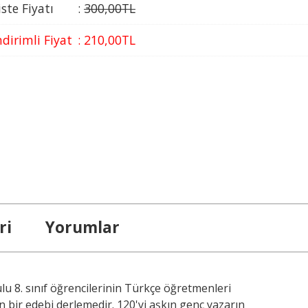
iste Fiyatı
:
300
,00
TL
ndirimli Fiyat
:
210
,00
TL
ri
Yorumlar
lu 8. sınıf öğrencilerinin Türkçe öğretmenleri
 bir edebi derlemedir. 120'yi aşkın genç yazarın