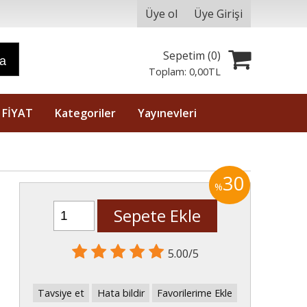
Üye ol
Üye Girişi
Sepetim (
0
)
ra
Toplam:
0
,00
TL
 FİYAT
Kategoriler
Yayınevleri
30
%
Sepete Ekle
5.00/5
Tavsiye et
Hata bildir
Favorilerime Ekle