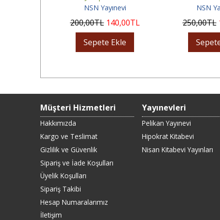
nevi
NSN Yayınevi
NSN Ya
10
,00
TL
200
,00
TL
140
,00
TL
250
,00
TL
Ekle
Sepete Ekle
Sepete
Müşteri Hizmetleri
Yayınevleri
Hakkımızda
Pelikan Yayınevi
Kargo ve Teslimat
Hipokrat Kitabevi
Gizlilik ve Güvenlik
Nisan Kitabevi Yayınları
Sipariş ve İade Koşulları
Üyelik Koşulları
Sipariş Takibi
Hesap Numaralarımız
İletişim