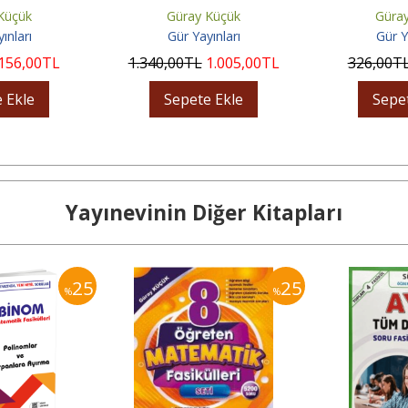
rma
Geometri 
Küçük
Güray Küçük
Güra
ınları
Gür Yayınları
Gür Y
156
,00
TL
1.340
,00
TL
1.005
,00
TL
326
,00
T
 Ekle
Sepete Ekle
Sepe
Yayınevinin Diğer Kitapları
25
25
%
%