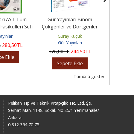
ları AYT Tüm
Gür Yayınları Binom
Gür Yayınla
Fasikülleri Seti
Çokgenler ve Dörtgenler
ve Üçgen
Geometri Fasikülleri
Fas
ayınları
Güray Küçük
Gür
Gür Yayınları
Gür 
L
280
,50
TL
326
,00
TL
244
,50
TL
324
,00
te Ekle
Sepete Ekle
Sep
Tümünü göster
Pelikan Tıp ve Teknik Kitapçılık Tic. Ltd. Şti.
Serhat Mah. 1148. Sokak No:25/1 Yenimahalle/
Ankara
0 312 354 70 75