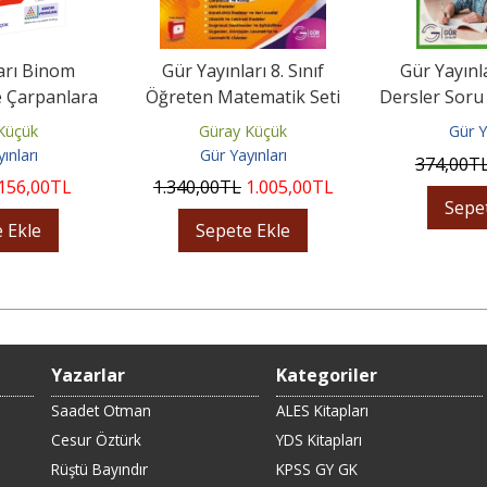
arı Binom
Gür Yayınları 8. Sınıf
Gür Yayın
e Çarpanlara
Öğreten Matematik Seti
Dersler Soru 
rma
Küçük
Güray Küçük
Gür Y
ınları
Gür Yayınları
374
,00
T
156
,00
TL
1.340
,00
TL
1.005
,00
TL
Sepe
 Ekle
Sepete Ekle
Yazarlar
Kategoriler
Saadet Otman
ALES Kitapları
Cesur Öztürk
YDS Kitapları
Rüştü Bayındır
KPSS GY GK