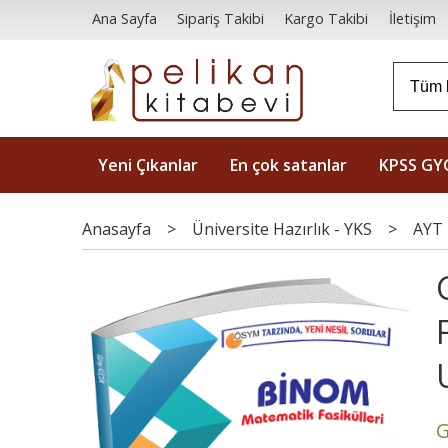
Ana Sayfa
Sipariş Takibi
Kargo Takibi
İletişim
Yeni Çıkanlar
En çok satanlar
KPSS GY
Anasayfa
>
Üniversite Hazırlık - YKS
>
AYT 
G