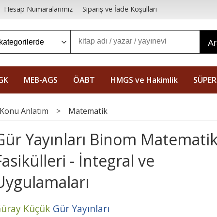
Hesap Numaralarımız
Sipariş ve İade Koşulları
A
GK
MEB-AGS
ÖABT
HMGS ve Hakimlik
SÜPER
Konu Anlatım
>
Matematik
Gür Yayınları Binom Matemati
Fasikülleri - İntegral ve
Uygulamaları
üray Küçük
Gür Yayınları