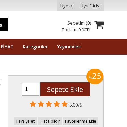
Üye ol
Üye Girişi
Sepetim (
0
)
ra
Toplam:
0
,00
TL
 FİYAT
Kategoriler
Yayınevleri
25
%
k
Sepete Ekle
5.00/5
Tavsiye et
Hata bildir
Favorilerime Ekle