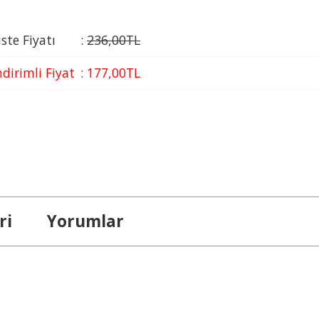
iste Fiyatı
:
236
,00
TL
ndirimli Fiyat
:
177
,00
TL
ri
Yorumlar