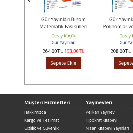
rı Binom
Gür Yayınları Binom
Gür Yayınl
ikülleri -
Matematik Fasikülleri
Polinomlar v
 Diziler
Trigonometri
Ayı
üçük
Güray Küçük
Güray 
ları
Gür Yayınları
Gür Yay
13
,00
TL
264
,00
TL
198
,00
TL
208
,00
TL
Ekle
Sepete Ekle
Sepete
Müşteri Hizmetleri
Yayınevleri
Hakkımızda
Pelikan Yayınevi
Kargo ve Teslimat
Hipokrat Kitabevi
Gizlilik ve Güvenlik
Nisan Kitabevi Yayınları