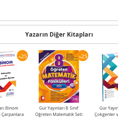
Yazarın Diğer Kitapları
25
25
%
%
arı Binom
Gür Yayınları 8. Sınıf
Gür Yayı
e Çarpanlara
Öğreten Matematik Seti
Çokgenler 