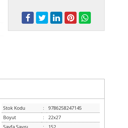
Stok Kodu
:
9786258247145
Boyut
:
22x27
Sayfa Sayısı
:
152