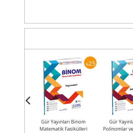
25
25
%
%
rı Binom
Gür Yayınları Binom
Gür Yayınl
ikülleri -
Matematik Fasikülleri
Polinomlar v