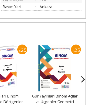
Basım Yeri
:
Ankara
25
25
%
%
nları Binom
Gür Yayınları Binom Açılar
Gür Yayınla
ve Dörtgenler
ve Üçgenler Geometri
Daire 