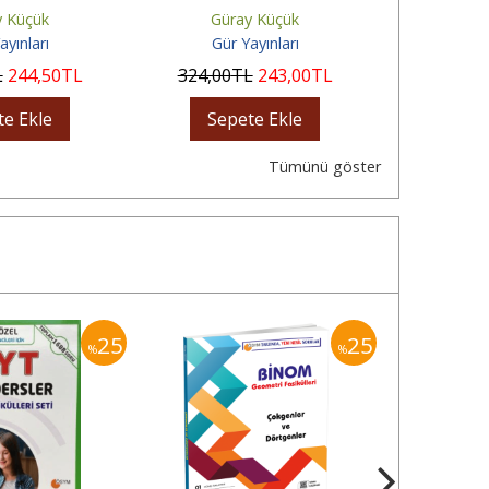
Fasikülleri
Fasikülleri
y Küçük
Güray Küçük
Gür
ayınları
Gür Yayınları
Gür 
L
244
,50
TL
324
,00
TL
243
,00
TL
236
,00
te Ekle
Sepete Ekle
Sep
Tümünü göster
25
25
%
%