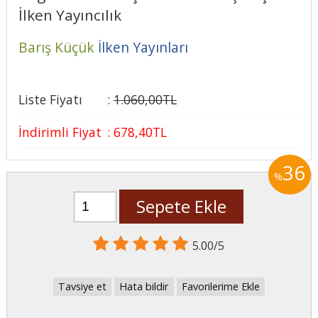
İlken Yayıncılık
Barış Küçük
İlken Yayınları
Liste Fiyatı
:
1.060
,00
TL
İndirimli Fiyat
:
678
,40
TL
36
%
Sepete Ekle
5.00/5
Tavsiye et
Hata bildir
Favorilerime Ekle