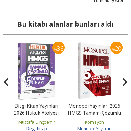
Tümünü göster
Bu kitabı alanlar bunları aldı
25
36
20
%
%
26
Dizgi Kitap Yayınları
Monopol Yayınları 2026
M
lü
2026 Hukuk Atölyesi
HMGS Tamamı Çözümlü
HMGS Tamamı Çözümlü
5 Deneme Sınavı
Mustafa Dinçdemir
Komisyon
5 Deneme...
Dizgi Kitap
Monopol Yayınları