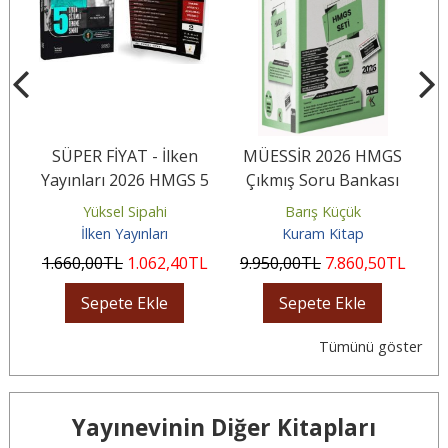
dli
SÜPER FİYAT - İlken
MÜESSİR 2026 HMGS
 5
Yayınları 2026 HMGS 5
Çıkmış Soru Bankası
Özgün Çözümlü
Seti Çözümlü
Ç
Yüksel Sipahi
Barış Küçük
Deneme Sınavı +...
İlken Yayınları
Kuram Kitap
L
1.660
,00
TL
1.062
,40
TL
9.950
,00
TL
7.860
,50
TL
8
Sepete Ekle
Sepete Ekle
Tümünü göster
Yayınevinin Diğer Kitapları