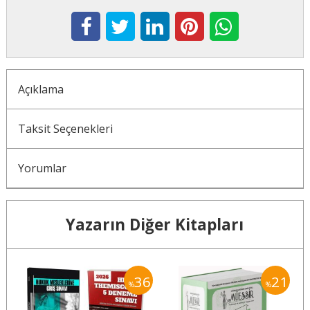
Açıklama
Taksit Seçenekleri
Yorumlar
Yazarın Diğer Kitapları
36
36
21
%
%