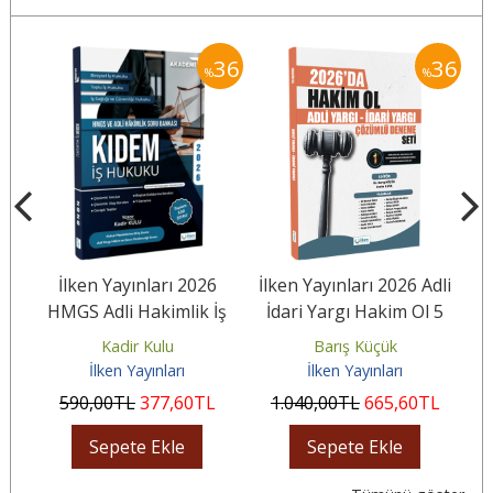
36
36
36
%
%
ik
İlken Yayınları 2026
İlken Yayınları 2026 Adli
u
HMGS Adli Hakimlik İş
İdari Yargı Hakim Ol 5
Y
Hukuku KIDEM Soru
Deneme Çözümlü
Kadir Kulu
Barış Küçük
Bankası
İlken Yayınları
İlken Yayınları
590
,00
TL
377
,60
TL
1.040
,00
TL
665
,60
TL
1
Sepete Ekle
Sepete Ekle