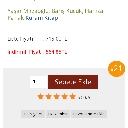
Yaşar Mirzaoğlu,
Barış Küçük,
Hamza
Parlak
Kuram Kitap
Liste Fiyatı
:
715
,00
TL
İndirimli Fiyat
:
564
,85
TL
21
%
Sepete Ekle
5.00/5
Tavsiye et
Hata bildir
Favorilerime Ekle