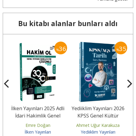
Bu kitabı alanlar bunları aldı
36
36
35
%
%
dli
İlken Yayınları 2025 Adli
Yediiklim Yayınları 2026
Y
ün
İdari Hakimlik Genel
KPSS Genel Kültür
Yetenek Genel Kültür...
Atölye Tarih Tamamı
At
Emre Doğan
Ahmet Uğur Karakuza
Video...
İlken Yayınları
Yediiklim Yayınları