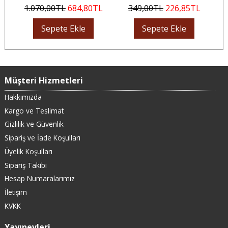
L
1.070
,00
TL
684
,80
TL
349
,00
TL
226
,85
TL
Sepete Ekle
Sepete Ekle
Müşteri Hizmetleri
Hakkımızda
Kargo ve Teslimat
Gizlilik ve Güvenlik
Sipariş ve İade Koşulları
Üyelik Koşulları
Sipariş Takibi
Hesap Numaralarımız
İletişim
KVKK
Yayınevleri