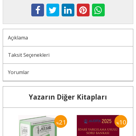
Açıklama
Taksit Seçenekleri
Yorumlar
Yazarın Diğer Kitapları
10
21
10
%
%