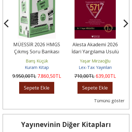
26
MÜESSİR 2026 HMGS
Alesta Akademi 2026
M
u
Çıkmış Soru Bankası
İdari Yargılama Usulü
Seti Çözümlü
Tamamı Çözümlü Soru
Barış Küçük
Yaşar Mirzaoğlu
Bankası
Kuram Kitap
Lex-Tax Yayınları
9.950
,00
TL
7.860
,50
TL
710
,00
TL
639
,00
TL
Sepete Ekle
Sepete Ekle
Tümünü göster
Yayınevinin Diğer Kitapları