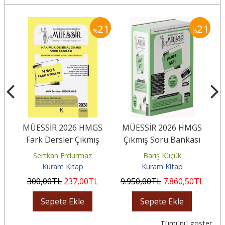
21
21
21
%
%
MÜESSİR 2026 HMGS
MÜESSİR 2026 HMGS
M
na
Fark Dersler Çıkmış
Çıkmış Soru Bankası
T
Soru Bankası
Seti Çözümlü
Sertkan Erdurmaz
Barış Küçük
Kuram Kitap
Kuram Kitap
L
300
,00
TL
237
,00
TL
9.950
,00
TL
7.860
,50
TL
Sepete Ekle
Sepete Ekle
Tümünü göster