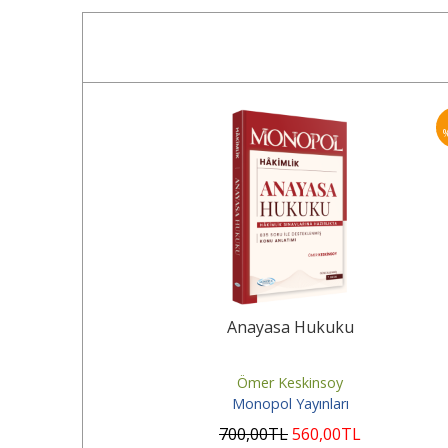
25
%
Soru Bankası
Anayasa Hukuku
Ömer Keskinsoy
Monopol Yayınları
700
,00
TL
560
,00
TL