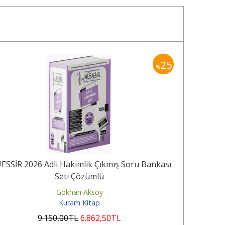
25
%
SSİR 2026 Adli Hakimlik Çıkmış Soru Bankası
Seti Çözümlü
Gökhan Aksoy
Kuram Kitap
9.150
,00
TL
6.862
,50
TL