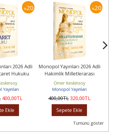
20
20
%
%
nları 2026 Adli
Monopol Yayınları 2026 Adli
Monopol Yay
icaret Hukuku
Hakimlik Milletlerarası
Hakimlik
ası Çözümlü
Kamu Hukuku ve Özel...
Hukuku So
eskinsoy
Ömer Keskinsoy
Ömer 
 Yayınları
Monopol Yayınları
Monopo
L
400
,00
TL
400
,00
TL
320
,00
TL
500
,00
te Ekle
Sepete Ekle
Sep
Tümünü göster