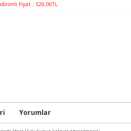
ndirimli Fiyat
:
520
,00
TL
ri
Yorumlar