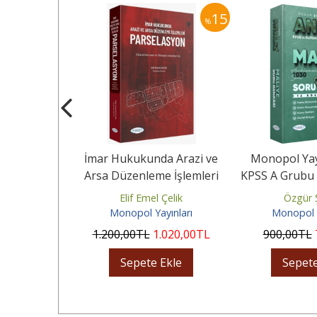
20
15
%
%
nları 2026
İmar Hukukunda Arazi ve
Monopol Yay
rih Soru
Arsa Düzenleme İşlemleri
KPSS A Grubu 
özümlü
Parselasyon
Soru Banka
mazer
Elif Emel Çelik
Özgür 
yınları
Monopol Yayınları
Monopol Y
80
,00
TL
1.200
,00
TL
1.020
,00
TL
900
,00
TL
Ekle
Sepete Ekle
Sepete