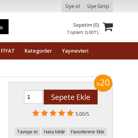
Üye ol
Üye Girişi
Sepetim (
0
)
ra
Toplam:
0
,00
TL
 FİYAT
Kategoriler
Yayınevleri
20
%
Sepete Ekle
5.00/5
Tavsiye et
Hata bildir
Favorilerime Ekle