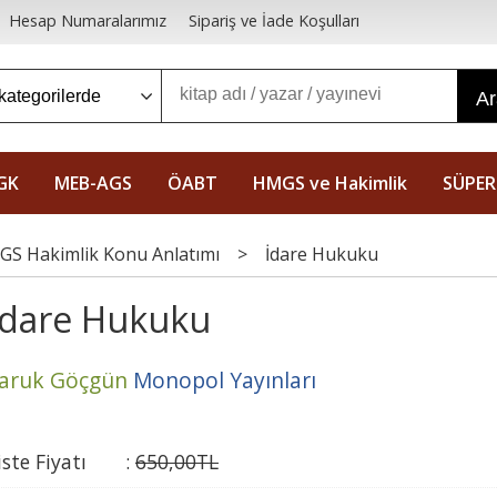
Hesap Numaralarımız
Sipariş ve İade Koşulları
A
GK
MEB-AGS
ÖABT
HMGS ve Hakimlik
SÜPER
S Hakimlik Konu Anlatımı
>
İdare Hukuku
İdare Hukuku
aruk Göçgün
Monopol Yayınları
iste Fiyatı
:
650
,00
TL