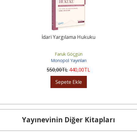
İdari Yargılama Hukuku
Faruk Göçgün
Monopol Yayınları
550
,00
TL
440
,00
TL
Sepete Ekle
Yayınevinin Diğer Kitapları