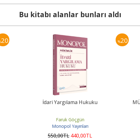
Bu kitabı alanlar bunları aldı
20
20
%
%
İdari Yargılama Hukuku
MÜE
Faruk Göçgün
Monopol Yayınları
550
,00
TL
440
,00
TL