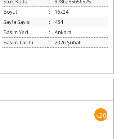
Stok Kodu
:
9786255656575
Boyut
:
16x24
Sayfa Sayısı
:
464
Basım Yeri
:
Ankara
Basım Tarihi
:
2026 Şubat
20
%