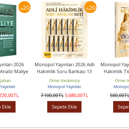
20
20
%
%
ınları 2026
Monopol Yayınları 2026 Adli
Monopol Yayı
Analiz Maliye
Hakimlik Soru Bankası 13
Hakimlik T
sı Çözümlü
Kitap Set Çözümlü
Soru Bank
Şahan
Ömer Keskinsoy
Ömer K
ayınları
Monopol Yayınları
Monopol
720
,00
TL
7.100
,00
TL
5.680
,00
TL
500
,00
T
 Ekle
Sepete Ekle
Sepe