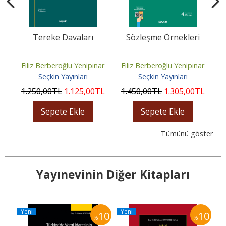
de
Tereke Davaları
Sözleşme Örnekleri
arı
ar
Filiz Berberoğlu Yenipınar
Filiz Berberoğlu Yenipınar
F
Seçkin Yayınları
Seçkin Yayınları
L
1.250
,00
TL
1.125
,00
TL
1.450
,00
TL
1.305
,00
TL
Sepete Ekle
Sepete Ekle
Tümünü göster
Yayınevinin Diğer Kitapları
Yeni
Yeni
10
10
10
%
%