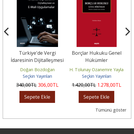
ı
Türkiye'de Vergi
Borçlar Hukuku Genel
s
İdaresinin Dijitalleşmesi
Hükümler
ve E–Mali Uygulamalar
Doğan Bozdoğan
H. Tolunay Ozanemre Yayla
Seçkin Yayınları
Seçkin Yayınları
340
,00
TL
306
,00
TL
1.420
,00
TL
1.278
,00
TL
Sepete Ekle
Sepete Ekle
Tümünü göster