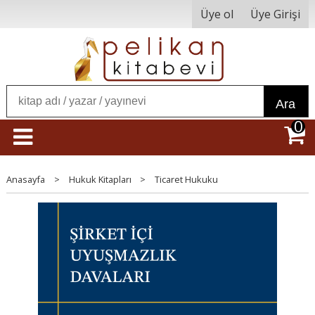
Üye ol
Üye Girişi
Ara
0
Anasayfa
>
Hukuk Kitapları
>
Ticaret Hukuku