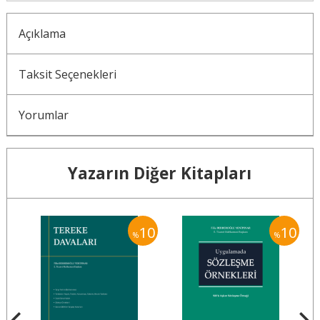
Açıklama
Taksit Seçenekleri
Yorumlar
Yazarın Diğer Kitapları
10
10
10
%
%