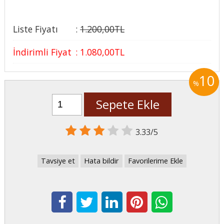
Liste Fiyatı
:
1.200
,00
TL
İndirimli Fiyat
:
1.080
,00
TL
10
%
Sepete Ekle
3.33/5
Tavsiye et
Hata bildir
Favorilerime Ekle