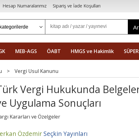
Hesap Numaralarımız
Sipariş ve İade Koşulları
A
GK
MEB-AGS
ÖABT
HMGS ve Hakimlik
SÜPER
u
>
Vergi Usul Kanunu
Türk Vergi Hukukunda Belgele
ve Uygulama Sonuçları
argı Kararları ve Özelgeler
erkan Özdemir
Seçkin Yayınları