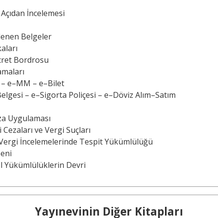
 Açıdan İncelemesi
lenen Belgeler
aları
cret Bordrosu
amaları
M – e–MM – e–Bilet
elgesi – e–Sigorta Poliçesi – e–Döviz Alım–Satım
eza Uygulaması
 Cezaları ve Vergi Suçları
 Vergi İncelemelerinde Tespit Yükümlülüğü
zeni
el Yükümlülüklerin Devri
Yayınevinin Diğer Kitapları