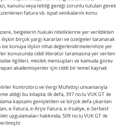
azı, kanunu veya tebliğ gereği zorunlu tutulan gerek
zenlenen fatura vb. ispat vesikalarını konu
üzere, belgelerin hukuki niteliklerine yer verildikten
lişkin birçok yargı kararları ve özelgeler taranarak
 ise konuya ilişkin nihai değerlendirmelerimize yer
er konusunda ciddi literatür taramasına yer verilen
asebe ilgilileri, meslek mensupları ve kamuda görev
 yapan akademisyenler için ciddi bir temel kaynak
lirler Kontrolörü ve Vergi Müfettişi unvanlarıyla
me aldığı bu kitapta; ilk defa, 397 no.lu VUK GT ile
lama kapsamı genişletilen ve birçok defa çıkarılan
alan, e-Fatura, e-Arşiv Fatura, e-İrsaliye, e-Serbest
let uygulamaları hakkında, 509 no.lu VUK GT ile
erilmiştir.