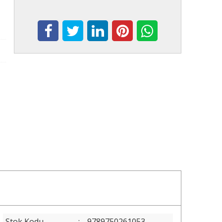
Stok Kodu
:
9789750261053