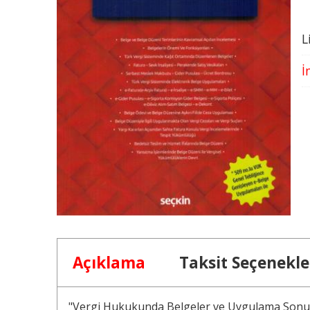
L
İ
Açıklama
Taksit Seçenekle
"Vergi Hukukunda Belgeler ve Uygulama Sonuçla