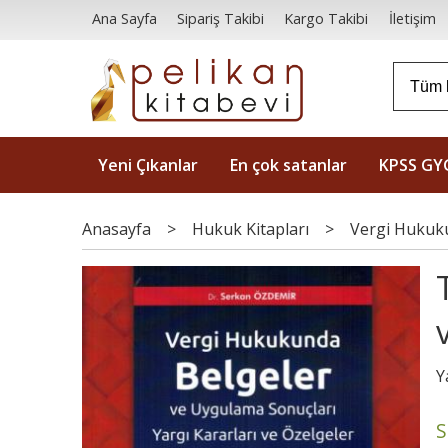
Ana Sayfa
Sipariş Takibi
Kargo Takibi
İletişim
Yeni Çıkanlar
En çok satanlar
KPSS GY
Anasayfa
>
Hukuk Kitapları
>
Vergi Hukuk
Y
S