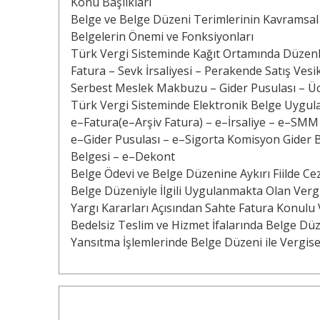
Konu Başlıkları
Belge ve Belge Düzeni Terimlerinin Kavramsal
Belgelerin Önemi ve Fonksiyonları
Türk Vergi Sisteminde Kağıt Ortamında Düzen
Fatura – Sevk İrsaliyesi – Perakende Satış Vesik
Serbest Meslek Makbuzu – Gider Pusulası – Ü
Türk Vergi Sisteminde Elektronik Belge Uygul
e–Fatura(e–Arşiv Fatura) – e–İrsaliye – e–SM
e–Gider Pusulası – e–Sigorta Komisyon Gider B
Belgesi – e–Dekont
Belge Ödevi ve Belge Düzenine Aykırı Fiilde C
Belge Düzeniyle İlgili Uygulanmakta Olan Vergi
Yargı Kararları Açısından Sahte Fatura Konulu
Bedelsiz Teslim ve Hizmet İfalarında Belge Dü
Yansıtma İşlemlerinde Belge Düzeni ile Vergis