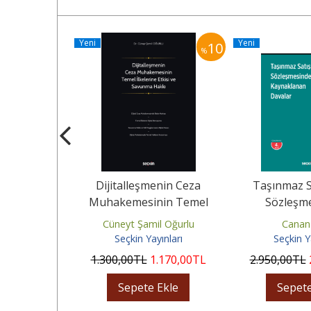
Yeni
Yeni
10
10
%
%
Araştırma
Dijitalleşmenin Ceza
Taşınmaz S
eri
Muhakemesinin Temel
Sözleşm
İlkelerine Etkisi ve Savunma
Kaynaklana
akip
Cüneyt Şamil Oğurlu
Canan
Hakkı
ınları
Seçkin Yayınları
Seçkin Y
.125
,00
TL
1.300
,00
TL
1.170
,00
TL
2.950
,00
TL
Ekle
Sepete Ekle
Sepete