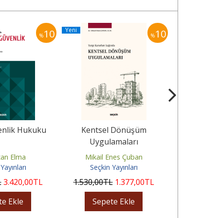
Yeni
Yeni
10
10
%
%
enlik Hukuku
Kentsel Dönüşüm
Aşı Uyg
Uygulamaları
Aydınla
an Elma
Mikail Enes Çuban
Yav
Yayınları
Seçkin Yayınları
Seçki
L
3.420
,00
TL
1.530
,00
TL
1.377
,00
TL
770
,00
te Ekle
Sepete Ekle
Sep