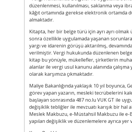
düzenlenmesi, kullanılması, saklanma veya ibr
kâğıt ortamında gerekse elektronik ortamda dü
almaktadır.
Kitapta, her bir belge türü için ayrı ayrı olmak 
sonra özellikle uygulamada yaşanan sorunlara i
yargı ve idarenin görüşü aktarılmış, devamında
verilmiştir. Vergi hukukunda düzenlenen belgel
kitap bu yönüyle, mükellefler, şirketlerin muh
alanlar ile vergi usul kanunu alanında çalışma
olarak karşımıza çıkmaktadır.
Maliye Bakanlığında yaklaşık 10 yıl boyunca, Ge
görev yapan yazarın, mesleki tecrübelerini kale
başlayan sonrasında 487 no.lu VUK GT ile uygu
değişiklik tebliğler ile mevzuatı karışık bir hal 
Meslek Makbuzu, e-Müstahsil Makbuzu ile e-Bi
yapılan değişiklik ve düzenlemelere ayrıca yer v