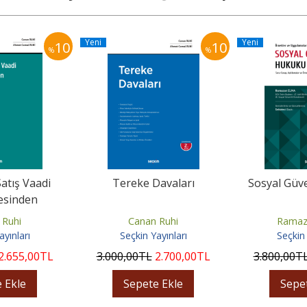
Yeni
Yeni
10
10
%
%
atış Vaadi
Tereke Davaları
Sosyal Güv
esinden
n Davalar
 Ruhi
Canan Ruhi
Ramaz
ayınları
Seçkin Yayınları
Seçkin 
2.655
,00
TL
3.000
,00
TL
2.700
,00
TL
3.800
,00
T
 Ekle
Sepete Ekle
Sepe