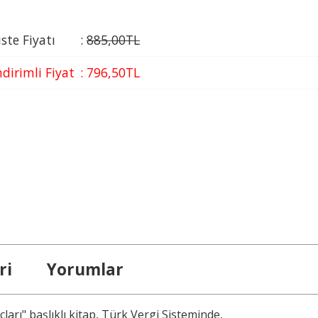
iste Fiyatı
:
885
,00
TL
ndirimli Fiyat
:
796
,50
TL
ri
Yorumlar
rı" başlıklı kitap, Türk Vergi Sisteminde,