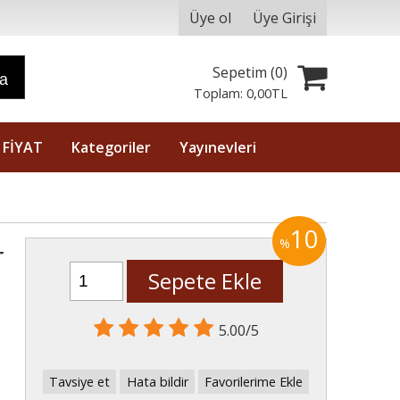
Üye ol
Üye Girişi
Sepetim (
0
)
ra
Toplam:
0
,00
TL
 FİYAT
Kategoriler
Yayınevleri
10
%
r
Sepete Ekle
5.00/5
Tavsiye et
Hata bildir
Favorilerime Ekle