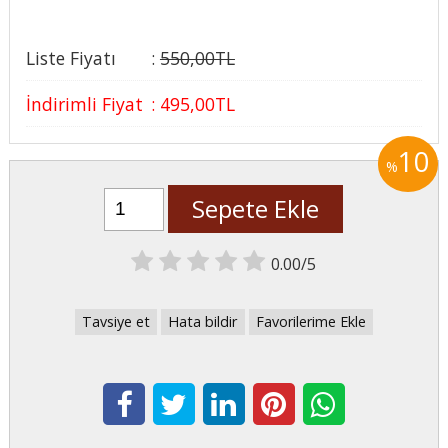
Liste Fiyatı
:
550
,00
TL
İndirimli Fiyat
:
495
,00
TL
10
%
Sepete Ekle
0.00/5
Tavsiye et
Hata bildir
Favorilerime Ekle