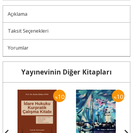
Açıklama
Taksit Seçenekleri
Yorumlar
Yayınevinin Diğer Kitapları
10
10
10
%
%