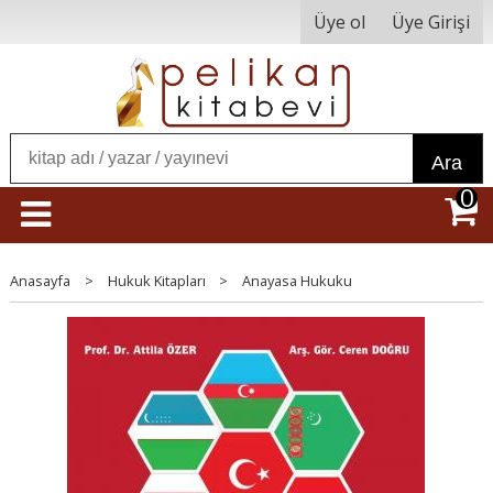
Üye ol
Üye Girişi
Ara
0
Anasayfa
>
Hukuk Kitapları
>
Anayasa Hukuku