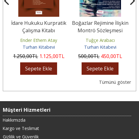
İdare Hukuku Kurpratik
Boğazlar Rejimine İlişkin
Çalışma Kitabı
Montrö Sözleşmesi
Örneğinde
Ender Ethem Atay
Tuğçe Arabacı
Antlaşmaların...
Turhan Kitabevi
Turhan Kitabevi
1.250
,00
TL
1.125
,00
TL
500
,00
TL
450
,00
TL
Sepete Ekle
Sepete Ekle
Tümünü göster
Müşteri Hizmetleri
Hakkımızda
Kargo ve Teslimat
Gizlilik ve Güvenlik