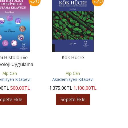
20
20
%
%
i Histoloji ve
Kök Hücre
yoloji Uygulama
Kılavuzu
Alp Can
Alp Can
misyen Kitabevi
Akademisyen Kitabevi
00
TL
500
,00
TL
1.375
,00
TL
1.100
,00
TL
epete Ekle
Sepete Ekle