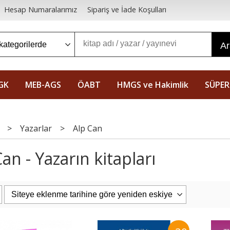
Hesap Numaralarımız
Sipariş ve İade Koşulları
A
GK
MEB-AGS
ÖABT
HMGS ve Hakimlik
SÜPER
>
Yazarlar
>
Alp Can
an - Yazarın kitapları