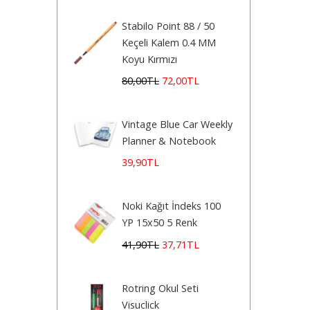
Stabilo Point 88 / 50
Keçeli Kalem 0.4 MM
Koyu Kırmızı
80
,00
TL
72
,00
TL
Vintage Blue Car Weekly
Planner & Notebook
39
,90
TL
Noki Kağıt İndeks 100
YP 15x50 5 Renk
41
,90
TL
37
,71
TL
Rotring Okul Seti
Visuclick