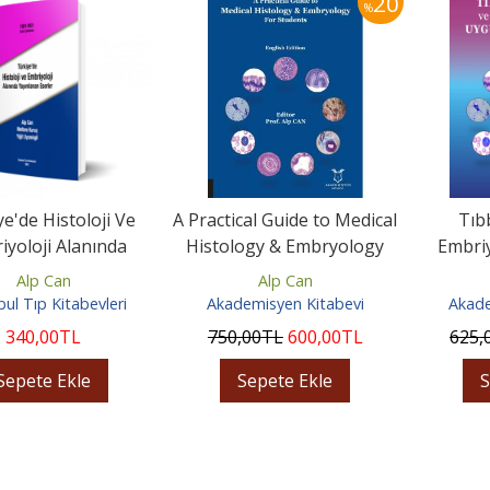
20
%
e'de Histoloji Ve
A Practical Guide to Medical
Tıbb
iyoloji Alanında
Histology & Embryology
Embri
mlanan Eserler
For Students
Alp Can
Alp Can
bul Tıp Kitabevleri
Akademisyen Kitabevi
Akade
340
,00
TL
750
,00
TL
600
,00
TL
625
,
Sepete Ekle
Sepete Ekle
S