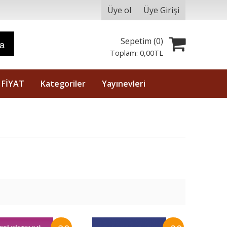
Üye ol
Üye Girişi
Sepetim (
0
)
ra
Toplam:
0
,00
TL
 FİYAT
Kategoriler
Yayınevleri