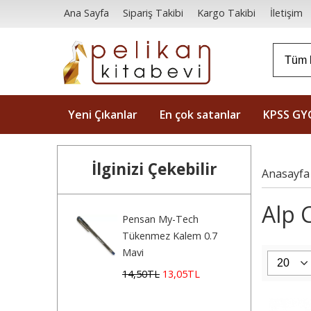
Ana Sayfa
Sipariş Takibi
Kargo Takibi
İletişim
Yeni Çıkanlar
En çok satanlar
KPSS GY
İlginizi Çekebilir
Anasayfa
Alp C
Pensan My-Tech
Tükenmez Kalem 0.7
Mavi
14
,50
TL
13
,05
TL