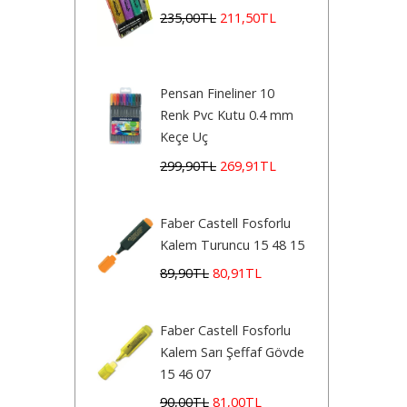
235
,00
TL
211
,50
TL
Pensan Fineliner 10
Renk Pvc Kutu 0.4 mm
Keçe Uç
299
,90
TL
269
,91
TL
Faber Castell Fosforlu
Kalem Turuncu 15 48 15
89
,90
TL
80
,91
TL
Faber Castell Fosforlu
Kalem Sarı Şeffaf Gövde
15 46 07
90
,00
TL
81
,00
TL