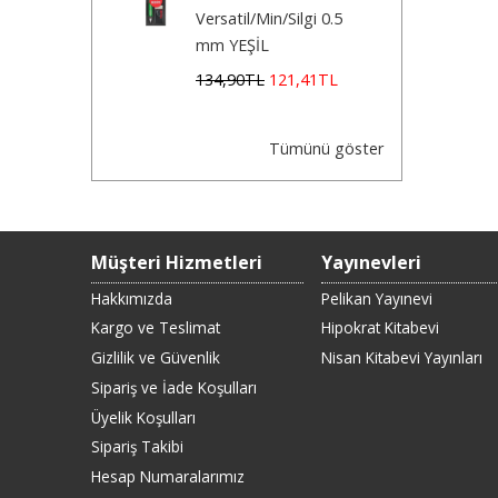
Versatil/Min/Silgi 0.5
mm YEŞİL
134
,90
TL
121
,41
TL
Tümünü göster
Müşteri Hizmetleri
Yayınevleri
Hakkımızda
Pelikan Yayınevi
Kargo ve Teslimat
Hipokrat Kitabevi
Gizlilik ve Güvenlik
Nisan Kitabevi Yayınları
Sipariş ve İade Koşulları
Üyelik Koşulları
Sipariş Takibi
Hesap Numaralarımız