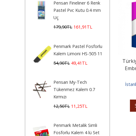
Pensan Fineliner 6 Renk
Pastel Pvc Kutu 0.4 mm
Uç
179
,90
TL
161
,91
TL
Penmark Pastel Fosforlu
Kalem Limoni HS-505 11
Türkiy
54
,90
TL
49
,41
TL
Embr
Yayı
Pensan My-Tech
İstan
Tükenmez Kalem 0.7
Kırmızı
12
,50
TL
11
,25
TL
Penmark Metalik Simli
Fosforlu Kalem 4 lü Set