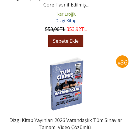
Göre Tasnif Edilmiş...
İlker Eroğlu
Dizgi Kitap
553
,00
TL
353
,92
TL
Sepete Ekle
36
%
Dizgi Kitap Yayınları 2026 Vatandaşlık Tüm Sınavlar
Tamamı Video Çözümlü...