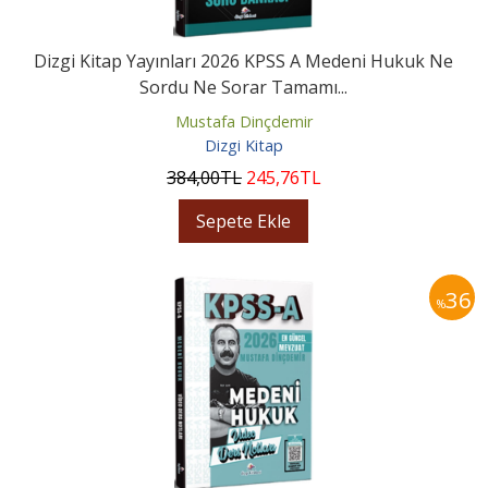
Dizgi Kitap Yayınları 2026 KPSS A Medeni Hukuk Ne
Sordu Ne Sorar Tamamı...
Mustafa Dinçdemir
Dizgi Kitap
384
,00
TL
245
,76
TL
Sepete Ekle
36
%