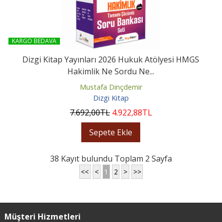
KARGO BEDAVA
Dizgi Kitap Yayınları 2026 Hukuk Atölyesi HMGS
Hakimlik Ne Sordu Ne...
Mustafa Dinçdemir
Dizgi Kitap
7.692
,00
TL
4.922
,88
TL
Sepete Ekle
38 Kayıt bulundu Toplam 2 Sayfa
<<
<
1
2
>
>>
Müşteri Hizmetleri