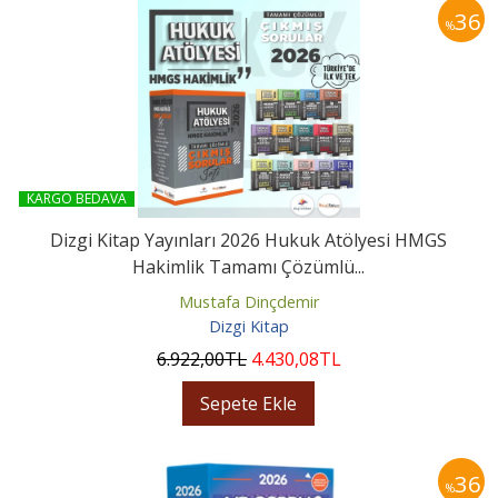
36
%
KARGO BEDAVA
Dizgi Kitap Yayınları 2026 Hukuk Atölyesi HMGS
Hakimlik Tamamı Çözümlü...
Mustafa Dinçdemir
Dizgi Kitap
6.922
,00
TL
4.430
,08
TL
Sepete Ekle
36
%