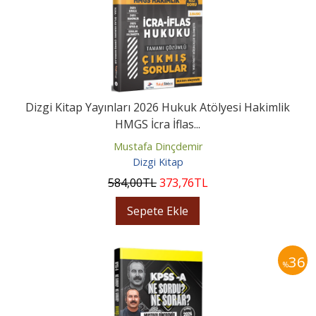
Dizgi Kitap Yayınları 2026 Hukuk Atölyesi Hakimlik
HMGS İcra İflas...
Mustafa Dinçdemir
Dizgi Kitap
584
,00
TL
373
,76
TL
Sepete Ekle
36
%