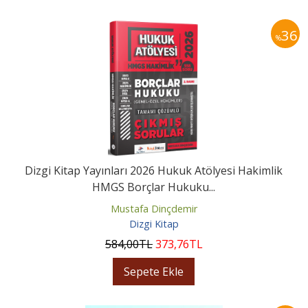
36
%
Dizgi Kitap Yayınları 2026 Hukuk Atölyesi Hakimlik
HMGS Borçlar Hukuku...
Mustafa Dinçdemir
Dizgi Kitap
584
,00
TL
373
,76
TL
Sepete Ekle