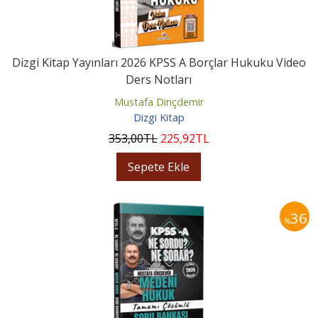
Dizgi Kitap Yayınları 2026 KPSS A Borçlar Hukuku Video
Ders Notları
Mustafa Dinçdemir
Dizgi Kitap
353
,00
TL
225
,92
TL
Sepete Ekle
36
%