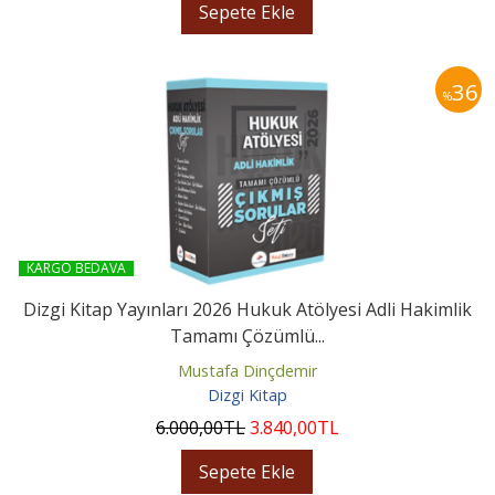
Sepete Ekle
36
%
KARGO BEDAVA
Dizgi Kitap Yayınları 2026 Hukuk Atölyesi Adli Hakimlik
Tamamı Çözümlü...
Mustafa Dinçdemir
Dizgi Kitap
6.000
,00
TL
3.840
,00
TL
Sepete Ekle