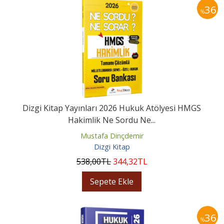
36
%
Dizgi Kitap Yayınları 2026 Hukuk Atölyesi HMGS
Hakimlik Ne Sordu Ne...
Mustafa Dinçdemir
Dizgi Kitap
538
,00
TL
344
,32
TL
Sepete Ekle
36
%