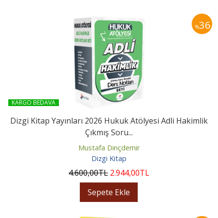
36
%
KARGO BEDAVA
Dizgi Kitap Yayınları 2026 Hukuk Atölyesi Adli Hakimlik
Çıkmış Soru...
Mustafa Dinçdemir
Dizgi Kitap
4.600
,00
TL
2.944
,00
TL
Sepete Ekle