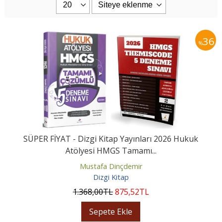
36
%
SÜPER FİYAT - Dizgi Kitap Yayınları 2026 Hukuk
Atölyesi HMGS Tamamı...
Mustafa Dinçdemir
Dizgi Kitap
1.368
,00
TL
875
,52
TL
Sepete Ekle