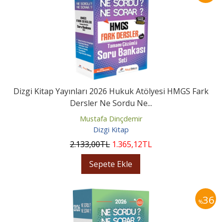
Dizgi Kitap Yayınları 2026 Hukuk Atölyesi HMGS Fark
Dersler Ne Sordu Ne...
Mustafa Dinçdemir
Dizgi Kitap
2.133
,00
TL
1.365
,12
TL
Sepete Ekle
36
%