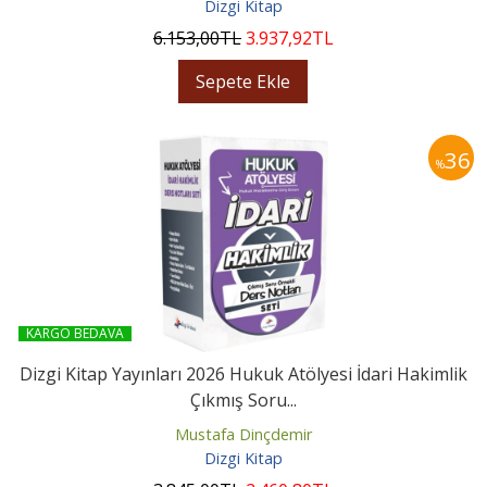
Dizgi Kitap
6.153
,00
TL
3.937
,92
TL
Sepete Ekle
36
%
KARGO BEDAVA
Dizgi Kitap Yayınları 2026 Hukuk Atölyesi İdari Hakimlik
Çıkmış Soru...
Mustafa Dinçdemir
Dizgi Kitap