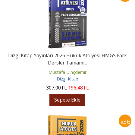
Dizgi Kitap Yayınları 2026 Hukuk Atölyesi HMGS Fark
Dersler Tamamı...
Mustafa Dinçdemir
Dizgi Kitap
307
,00
TL
196
,48
TL
Sepete Ekle
36
%