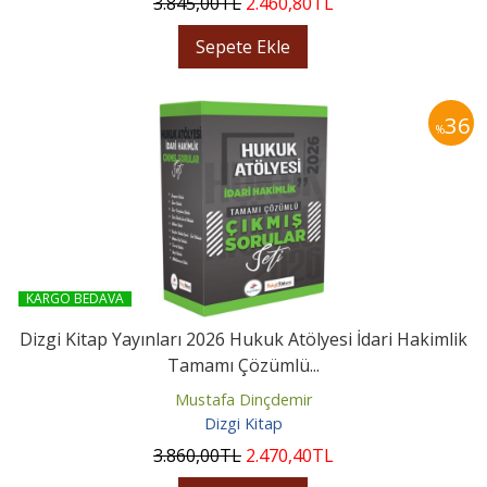
3.845
,00
TL
2.460
,80
TL
Sepete Ekle
36
%
KARGO BEDAVA
Dizgi Kitap Yayınları 2026 Hukuk Atölyesi İdari Hakimlik
Tamamı Çözümlü...
Mustafa Dinçdemir
Dizgi Kitap
3.860
,00
TL
2.470
,40
TL