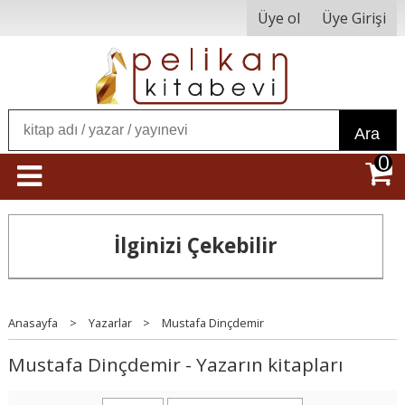
Üye ol
Üye Girişi
Ara
0
İlginizi Çekebilir
Anasayfa
>
Yazarlar
>
Mustafa Dinçdemir
Mustafa Dinçdemir - Yazarın kitapları