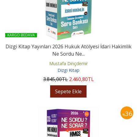
KARGO BEDAVA
Dizgi Kitap Yayınları 2026 Hukuk Atölyesi İdari Hakimlik
Ne Sordu Ne...
Mustafa Dinçdemir
Dizgi Kitap
3.845
,00
TL
2.460
,80
TL
Sepete Ekle
36
%