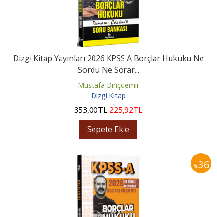
Dizgi Kitap Yayınları 2026 KPSS A Borçlar Hukuku Ne
Sordu Ne Sorar...
Mustafa Dinçdemir
Dizgi Kitap
353
,00
TL
225
,92
TL
Sepete Ekle
36
%