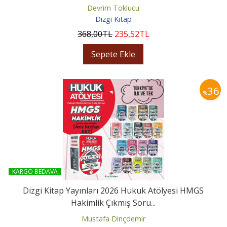
Devrim Toklucu
Dizgi Kitap
368
,00
TL
235
,52
TL
Sepete Ekle
36
%
KARGO BEDAVA
Dizgi Kitap Yayınları 2026 Hukuk Atölyesi HMGS
Hakimlik Çıkmış Soru...
Mustafa Dinçdemir