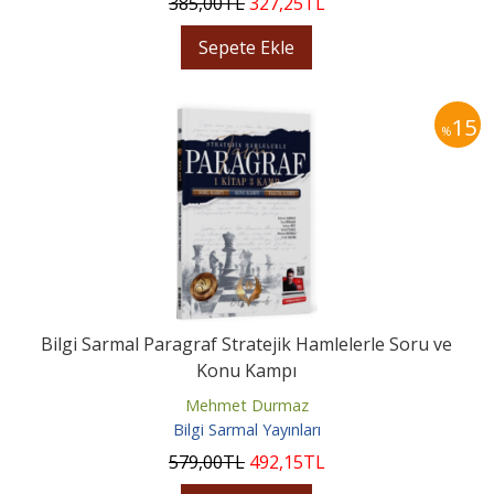
385
,00
TL
327
,25
TL
Sepete Ekle
15
%
Bilgi Sarmal Paragraf Stratejik Hamlelerle Soru ve
Konu Kampı
Mehmet Durmaz
Bilgi Sarmal Yayınları
579
,00
TL
492
,15
TL