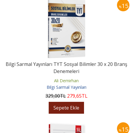
15
%
Bilgi Sarmal Yayınları TYT Sosyal Bilimler 30 x 20 Branş
Denemeleri
Ali Demirhan
Bilgi Sarmal Yayınları
329
,00
TL
279
,65
TL
Sepete Ekle
15
%