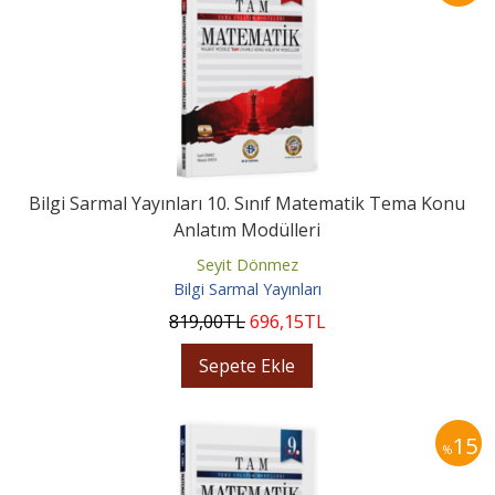
Bilgi Sarmal Yayınları 10. Sınıf Matematik Tema Konu
Anlatım Modülleri
Seyit Dönmez
Bilgi Sarmal Yayınları
819
,00
TL
696
,15
TL
Sepete Ekle
15
%