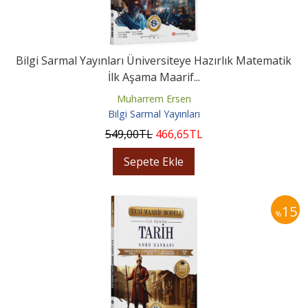
Bilgi Sarmal Yayınları Üniversiteye Hazırlık Matematik
İlk Aşama Maarif...
Muharrem Ersen
Bilgi Sarmal Yayınları
549
,00
TL
466
,65
TL
Sepete Ekle
15
%