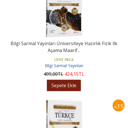
Bilgi Sarmal Yayınları Üniversiteye Hazırlık Fizik İlk
Aşama Maarif...
Ümit Akca
Bilgi Sarmal Yayınları
499
,00
TL
424
,15
TL
Sepete Ekle
15
%