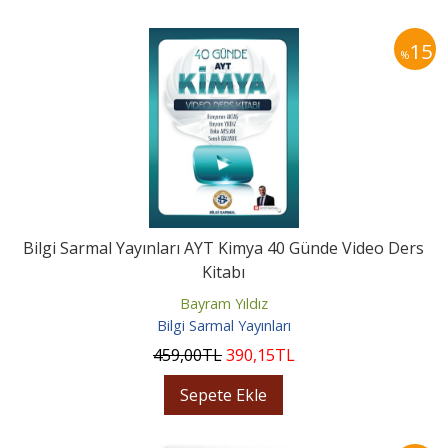
15
%
Bilgi Sarmal Yayınları AYT Kimya 40 Günde Video Ders
Kitabı
Bayram Yıldız
Bilgi Sarmal Yayınları
459
,00
TL
390
,15
TL
Sepete Ekle