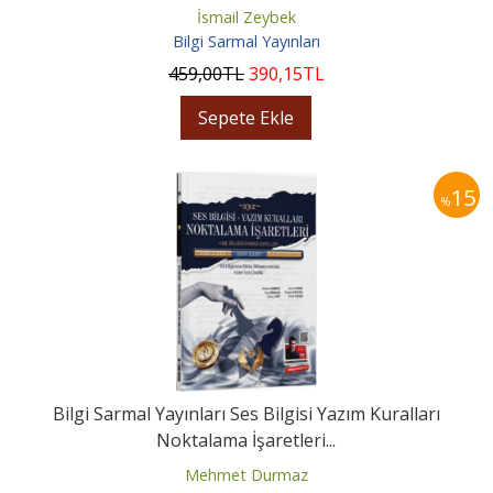
İsmail Zeybek
Bilgi Sarmal Yayınları
459
,00
TL
390
,15
TL
Sepete Ekle
15
%
Bilgi Sarmal Yayınları Ses Bilgisi Yazım Kuralları
Noktalama İşaretleri...
Mehmet Durmaz