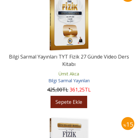
Bilgi Sarmal Yayınları TYT Fizik 27 Günde Video Ders
Kitabı
Ümit Akca
Bilgi Sarmal Yayınları
425
,00
TL
361
,25
TL
Sepete Ekle
15
%