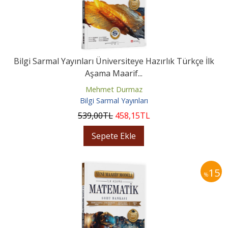
Bilgi Sarmal Yayınları Üniversiteye Hazırlık Türkçe İlk
Aşama Maarif...
Mehmet Durmaz
Bilgi Sarmal Yayınları
539
,00
TL
458
,15
TL
Sepete Ekle
15
%