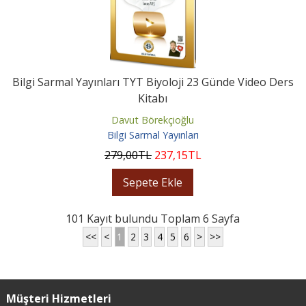
Bilgi Sarmal Yayınları TYT Biyoloji 23 Günde Video Ders
Kitabı
Davut Börekçioğlu
Bilgi Sarmal Yayınları
279
,00
TL
237
,15
TL
Sepete Ekle
101 Kayıt bulundu Toplam 6 Sayfa
<<
<
1
2
3
4
5
6
>
>>
Müşteri Hizmetleri