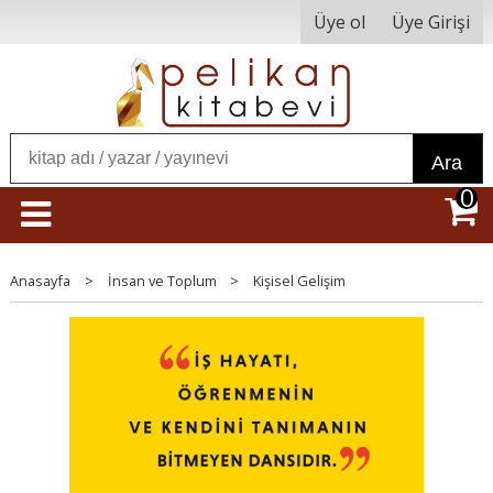
Üye ol
Üye Girişi
Ara
0
Anasayfa
>
İnsan ve Toplum
>
Kişisel Gelişim