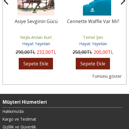
k
Asiye Sevginin Gücü
Cennette Waffle Var Mı?
Nejla Arslan Kurt
Temel Şen
Hayat Yayınları
Hayat Yayınları
290
,00
TL
232
,00
TL
250
,00
TL
200
,00
TL
Sepete Ekle
Sepete Ekle
Tümünü göster
Müşteri Hizmetleri
Hakkımızda
Kargo ve Teslimat
Gizlilik ve Güvenlik