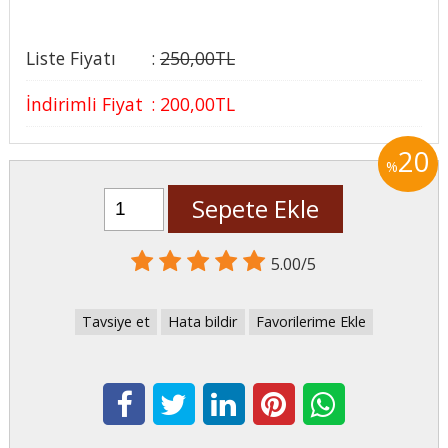
Liste Fiyatı
:
250
,00
TL
İndirimli Fiyat
:
200
,00
TL
20
%
Sepete Ekle
5.00/5
Tavsiye et
Hata bildir
Favorilerime Ekle