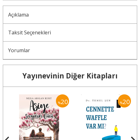
Açıklama
Taksit Seçenekleri
Yorumlar
Yayınevinin Diğer Kitapları
20
20
20
%
%