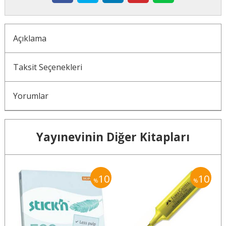
Açıklama
Taksit Seçenekleri
Yorumlar
Yayınevinin Diğer Kitapları
10
10
10
%
%