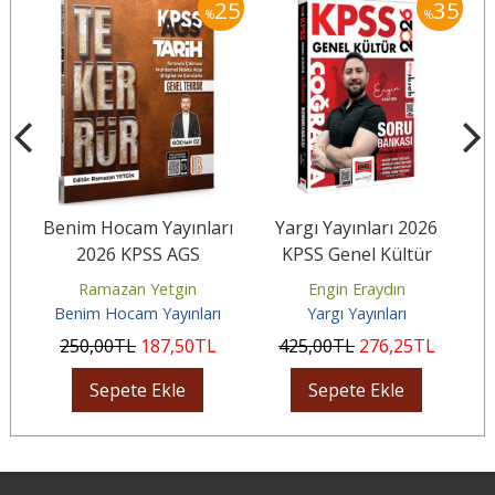
10
25
35
%
%
Benim Hocam Yayınları
Yargı Yayınları 2026
Ge
7
2026 KPSS AGS
KPSS Genel Kültür
Tekerrür Tarih Genel
Tamamı Çözümlü
Ramazan Yetgin
Engin Eraydın
Tekrar
Coğrafya Soru Bankası
Benim Hocam Yayınları
Yargı Yayınları
250
,00
TL
187
,50
TL
425
,00
TL
276
,25
TL
Sepete Ekle
Sepete Ekle