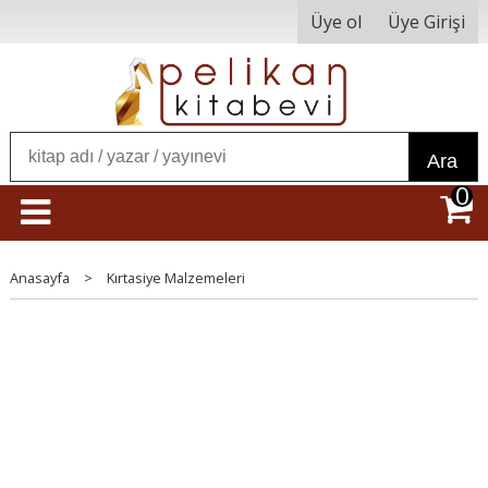
Üye ol
Üye Girişi
Ara
0
Anasayfa
>
Kırtasiye Malzemeleri