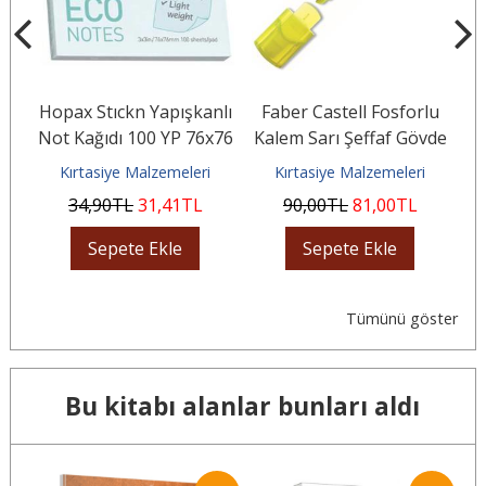
Hopax Stıckn Yapışkanlı
Faber Castell Fosforlu
F
af
Not Kağıdı 100 YP 76x76
Kalem Sarı Şeffaf Gövde
K
p
Eco Pastel Mavi
15 46 07
Kırtasiye Malzemeleri
Kırtasiye Malzemeleri
34
,90
TL
31
,41
TL
90
,00
TL
81
,00
TL
Sepete Ekle
Sepete Ekle
Tümünü göster
Bu kitabı alanlar bunları aldı