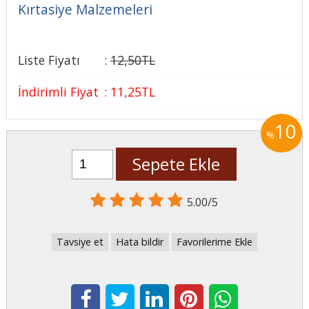
Kırtasiye Malzemeleri
Liste Fiyatı
:
12
,50
TL
İndirimli Fiyat
:
11
,25
TL
10
%
Sepete Ekle
5.00/5
Tavsiye et
Hata bildir
Favorilerime Ekle