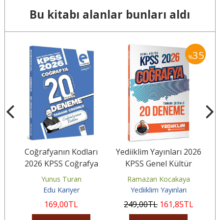
Bu kitabı alanlar bunları aldı
30
35
%
ih
Coğrafyanın Kodları
Yediiklim Yayınları 2026
2026 KPSS Coğrafya
KPSS Genel Kültür
20'li Branş Deneme
Coğrafya Tamamı
Yunus Turan
Ramazan Kocakaya
Tamamı Çözümlü
Çözümlü 20...
Ç
Edu Kariyer
Yediiklim Yayınları
169
,00
TL
249
,00
TL
161
,85
TL