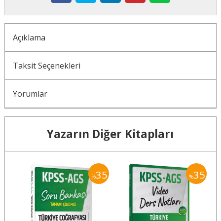
Açıklama
Taksit Seçenekleri
Yorumlar
Yazarın Diğer Kitapları
10
35
35
%
%