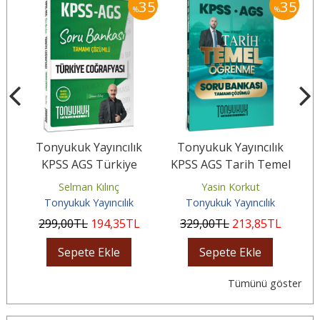
35
35
35
%
%
k
Tonyukuk Yayıncılık
Tonyukuk Yayıncılık
rih
KPSS AGS Türkiye
KPSS AGS Tarih Temel
KP
8
Coğrafyası Tamamı
Öğrenme Tamamı
Ç
Selman Kılınç
Yasin Korkut
Çözümlü Soru Bankası
Çözümlü Soru...
Tonyukuk Yayıncılık
Tonyukuk Yayıncılık
299
,00
TL
194
,35
TL
329
,00
TL
213
,85
TL
Sepete Ekle
Sepete Ekle
Tümünü göster