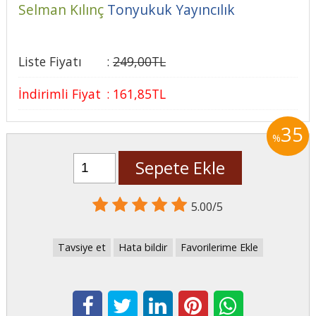
Selman Kılınç
Tonyukuk Yayıncılık
Liste Fiyatı
:
249
,00
TL
İndirimli Fiyat
:
161
,85
TL
35
%
Sepete Ekle
5.00/5
Tavsiye et
Hata bildir
Favorilerime Ekle