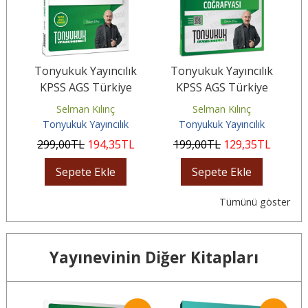
GS
Tonyukuk Yayıncılık
Tonyukuk Yayıncılık
T
ru
KPSS AGS Türkiye
KPSS AGS Türkiye
C
Coğrafyası Tamamı
Coğrafyası Video Ders
Selman Kılınç
Selman Kılınç
Çözümlü Soru Bankası
Notları
Tonyukuk Yayıncılık
Tonyukuk Yayıncılık
299
,00
TL
194
,35
TL
199
,00
TL
129
,35
TL
Sepete Ekle
Sepete Ekle
Tümünü göster
Yayınevinin Diğer Kitapları