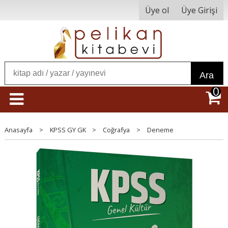
Üye ol
Üye Girişi
Ara
0
Anasayfa
>
KPSS GY GK
>
Coğrafya
>
Deneme