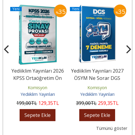
Yeni
Yeni
Y
35
35
35
%
%
26
Yediiklim Yayınları 2026
Yediiklim Yayınları 2027
Y
KPSS Ortaöğretim Ön
ÖSYM Ne Sorar DGS
v
Lisans GY-GK Türkiye
Sayısal Sözel Yetenek
Komisyon
Komisyon
Geneli...
Tamamı...
Yediiklim Yayınları
Yediiklim Yayınları
199
,00
TL
129
,35
TL
399
,00
TL
259
,35
TL
Sepete Ekle
Sepete Ekle
Tümünü göster