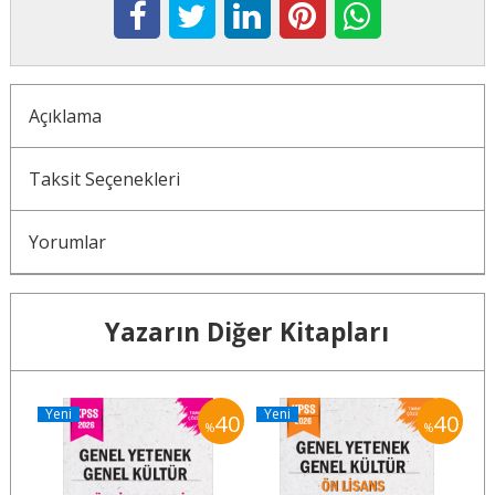
Açıklama
Taksit Seçenekleri
Yorumlar
Yazarın Diğer Kitapları
Yeni
Yeni
Y
40
40
40
%
%