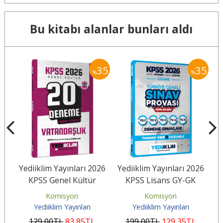
Bu kitabı alanlar bunları aldı
35
35
35
%
%
26
Yediiklim Yayınları 2026
Yediiklim Yayınları 2026
B
rih
KPSS Genel Kültür
KPSS Lisans GY-GK
0
Vatandaşlık Tamamı
Türkiye Geneli Sınav
Komisyon
Komisyon
Çözümlü 20...
Provası...
Yediiklim Yayınları
Yediiklim Yayınları
129
,00
TL
83
,85
TL
199
,00
TL
129
,35
TL