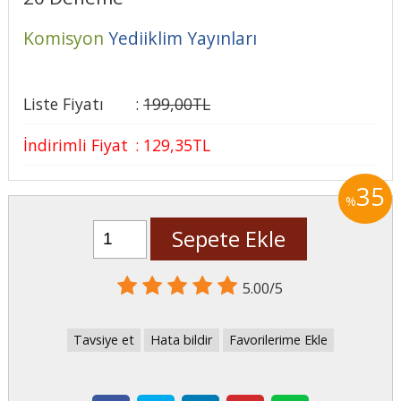
Komisyon
Yediiklim Yayınları
Liste Fiyatı
:
199
,00
TL
İndirimli Fiyat
:
129
,35
TL
35
%
Sepete Ekle
5.00/5
Tavsiye et
Hata bildir
Favorilerime Ekle