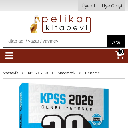
Üye ol
Üye Girişi
Ara
0
Anasayfa
>
KPSS GY GK
>
Matematik
>
Deneme