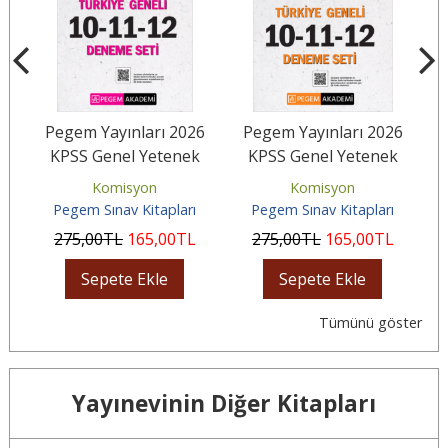
26
Pegem Yayınları 2026
Pegem Yayınları 2026
T
KPSS Genel Yetenek
KPSS Genel Yetenek
lü
Genel Kültür Tamamı
Genel Kültür Ön Lisans
Komisyon
Komisyon
Çözümlü...
Tamamı...
Pegem Sınav Kitapları
Pegem Sınav Kitapları
275
,00
TL
165
,00
TL
275
,00
TL
165
,00
TL
Sepete Ekle
Sepete Ekle
Tümünü göster
Yayınevinin Diğer Kitapları