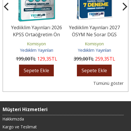
26
Yediiklim Yayınları 2026
Yediiklim Yayınları 2027
Y
KPSS Ortaöğretim Ön
ÖSYM Ne Sorar DGS
v
Lisans GY-GK Türkiye
Sayısal Sözel Yetenek
Komisyon
Komisyon
Geneli...
Tamamı...
Yediiklim Yayınları
Yediiklim Yayınları
199
,00
TL
129
,35
TL
399
,00
TL
259
,35
TL
Sepete Ekle
Sepete Ekle
Tümünü göster
Müşteri Hizmetleri
Hakkımızda
Kargo ve Teslimat