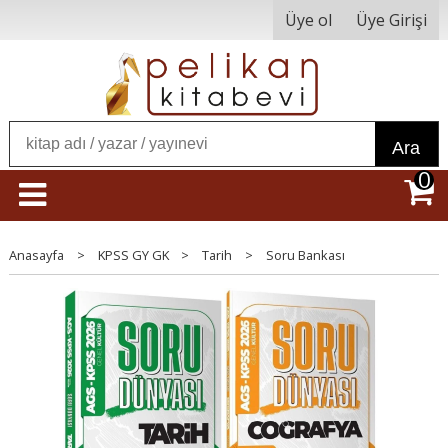
Üye ol
Üye Girişi
Ara
0
Anasayfa
>
KPSS GY GK
>
Tarih
>
Soru Bankası