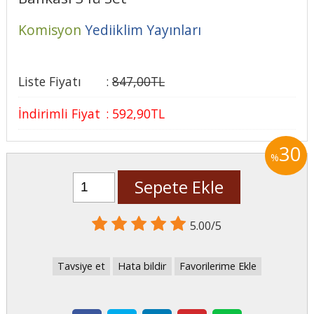
Komisyon
Yediiklim Yayınları
Liste Fiyatı
:
847
,00
TL
İndirimli Fiyat
:
592
,90
TL
30
%
Sepete Ekle
5.00/5
Tavsiye et
Hata bildir
Favorilerime Ekle