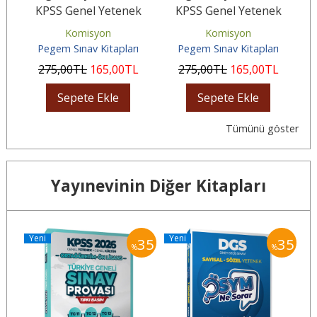
T
KPSS Genel Yetenek
KPSS Genel Yetenek
lü
Genel Kültür Tamamı
Genel Kültür Ön Lisans
Komisyon
Komisyon
Çözümlü...
Tamamı...
Pegem Sınav Kitapları
Pegem Sınav Kitapları
275
,00
TL
165
,00
TL
275
,00
TL
165
,00
TL
Sepete Ekle
Sepete Ekle
Tümünü göster
Yayınevinin Diğer Kitapları
Yeni
Yeni
Y
35
35
35
%
%