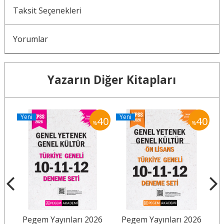
Taksit Seçenekleri
Yorumlar
Yazarın Diğer Kitapları
Yeni
Yeni
Y
40
40
40
%
%
26
Pegem Yayınları 2026
Pegem Yayınları 2026