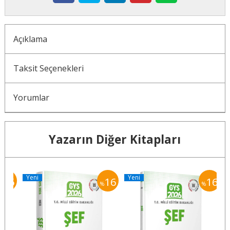
Açıklama
Taksit Seçenekleri
Yorumlar
Yazarın Diğer Kitapları
Yeni
Yeni
Y
16
16
16
%
%