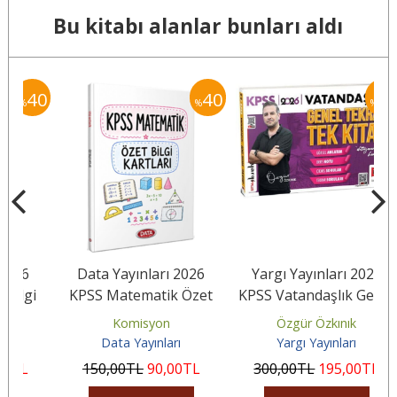
Bu kitabı alanlar bunları aldı
40
40
35
%
%
Data Yayınları 2026
Yargı Yayınları 2026
Y
i
KPSS Matematik Özet
KPSS Vatandaşlık Genel
Bilgi Kartları
Tekrar Tek Kitap
Komisyon
Özgür Özkınık
Data Yayınları
Yargı Yayınları
150
,00
TL
90
,00
TL
300
,00
TL
195
,00
TL