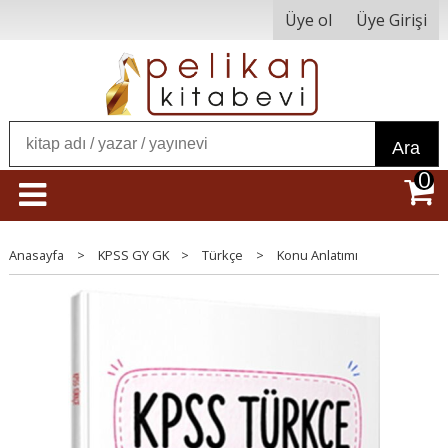
Üye ol
Üye Girişi
Ara
0
Anasayfa
>
KPSS GY GK
>
Türkçe
>
Konu Anlatımı