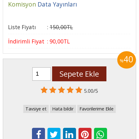
Komisyon
Data Yayınları
Liste Fiyatı
:
150
,00
TL
İndirimli Fiyat
:
90
,00
TL
40
%
Sepete Ekle
5.00/5
Tavsiye et
Hata bildir
Favorilerime Ekle