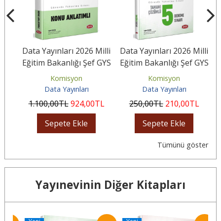
lli
Data Yayınları 2026 Milli
Data Yayınları 2026 Milli
el
Eğitim Bakanlığı Şef GYS
Eğitim Bakanlığı Şef GYS
D
..
Konu Anlatımlı
Tamamı Çözümlü 5...
Komisyon
Komisyon
Data Yayınları
Data Yayınları
L
1.100
,00
TL
924
,00
TL
250
,00
TL
210
,00
TL
Sepete Ekle
Sepete Ekle
Tümünü göster
Yayınevinin Diğer Kitapları