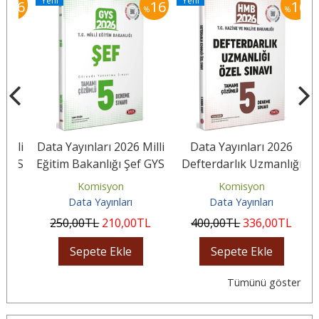
Yeni
Yeni
Y
16
16
16
%
%
lli
Data Yayınları 2026 Milli
Data Yayınları 2026
Da
GYS
Eğitim Bakanlığı Şef GYS
Defterdarlık Uzmanlığı
Eğ
Tamamı Çözümlü 5...
Özel Sınavı Tamamı
Komisyon
Komisyon
Çözümlü 5...
Data Yayınları
Data Yayınları
L
250
,00
TL
210
,00
TL
400
,00
TL
336
,00
TL
Sepete Ekle
Sepete Ekle
Tümünü göster