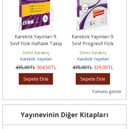
.
Karekök Yayınları 9.
Karekök Yayınları 9.
sı
Sınıf Fizik Haftalık Takip
Sınıf Progresif Fizik
S
Sınavları
Modülleri
Deniz Karakoç
Deniz Karakoç
Karekök Yayınları
Karekök Yayınları
435
,00
TL
304
,50
TL
470
,00
TL
329
,00
TL
Sepete Ekle
Sepete Ekle
Tümünü göster
Yayınevinin Diğer Kitapları