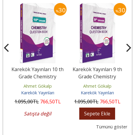
30
30
30
%
%
.
Karekök Yayınları 10 th
Karekök Yayınları 9 th
nu
Grade Chemistry
Grade Chemistry
sı
Question Book
Question Book
Ahmet Gökalp
Ahmet Gökalp
Karekök Yayınları
Karekök Yayınları
1.095
,00
TL
766
,50
TL
1.095
,00
TL
766
,50
TL
Satışta değil
Sepete Ekle
Tümünü göster