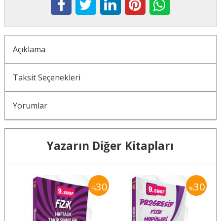
Açıklama
Taksit Seçenekleri
Yorumlar
Yazarın Diğer Kitapları
30
30
30
%
%