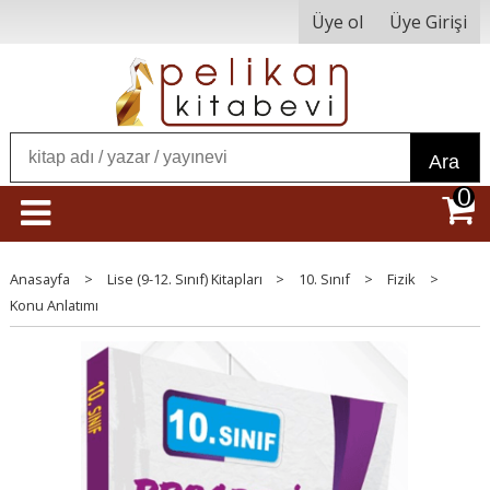
Üye ol
Üye Girişi
Ara
0
Anasayfa
>
Lise (9-12. Sınıf) Kitapları
>
10. Sınıf
>
Fizik
>
Konu Anlatımı