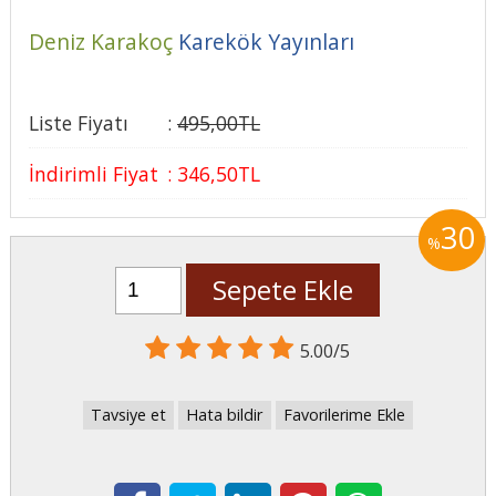
Deniz Karakoç
Karekök Yayınları
Liste Fiyatı
:
495
,00
TL
İndirimli Fiyat
:
346
,50
TL
30
%
Sepete Ekle
5.00/5
Tavsiye et
Hata bildir
Favorilerime Ekle