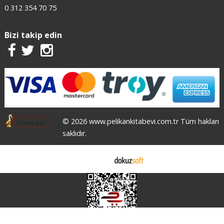
0 312 354 70 75
Bizi takip edin
© 2026 www.pelikankitabevi.com.tr Tüm hakları
saklıdır.
E-ticaret
X