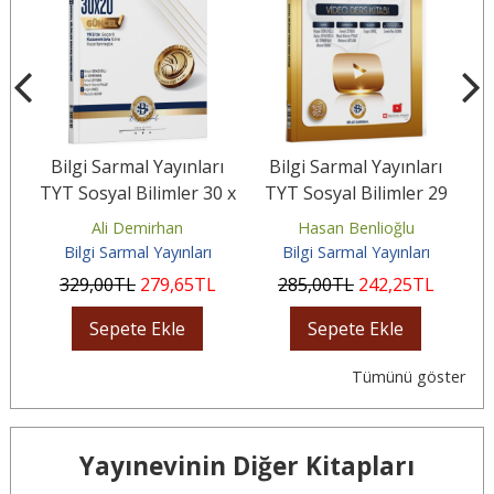
ı
Bilgi Sarmal Yayınları
Bilgi Sarmal Yayınları
B
k
TYT Sosyal Bilimler 30 x
TYT Sosyal Bilimler 29
Sı
...
20 Branş Denemeleri
Günde Video Ders Kitabı
Ali Demirhan
Hasan Benlioğlu
Bilgi Sarmal Yayınları
Bilgi Sarmal Yayınları
329
,00
TL
279
,65
TL
285
,00
TL
242
,25
TL
Sepete Ekle
Sepete Ekle
Tümünü göster
Yayınevinin Diğer Kitapları