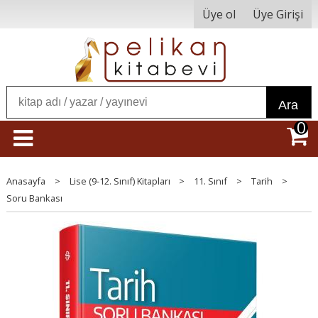
Üye ol
Üye Girişi
Ara
0
Anasayfa
>
Lise (9-12. Sınıf) Kitapları
>
11. Sınıf
>
Tarih
>
Soru Bankası