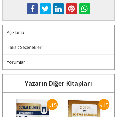
Açıklama
Taksit Seçenekleri
Yorumlar
Yazarın Diğer Kitapları
15
15
15
%
%