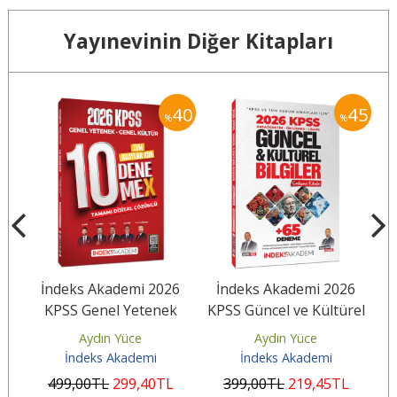
Yayınevinin Diğer Kitapları
40
40
45
%
%
6
İndeks Akademi 2026
İndeks Akademi 2026
İ
KPSS Genel Yetenek
KPSS Güncel ve Kültürel
Gr
li
Genel Kültür 10
Bilgiler Çalışma Kitabı
a
Aydın Yüce
Aydın Yüce
DenemeX Çözümlü
(65...
İndeks Akademi
İndeks Akademi
499
,00
TL
299
,40
TL
399
,00
TL
219
,45
TL