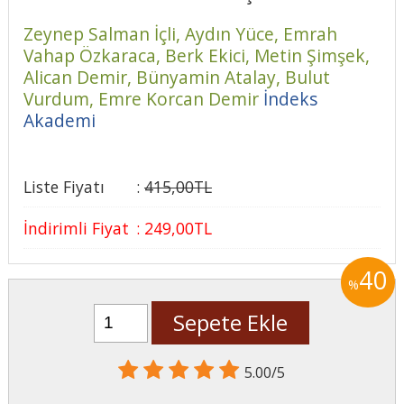
Zeynep Salman İçli,
Aydın Yüce,
Emrah
Vahap Özkaraca,
Berk Ekici,
Metin Şimşek,
Alican Demir,
Bünyamin Atalay,
Bulut
Vurdum,
Emre Korcan Demir
İndeks
Akademi
Liste Fiyatı
:
415
,00
TL
İndirimli Fiyat
:
249
,00
TL
40
%
Sepete Ekle
5.00/5