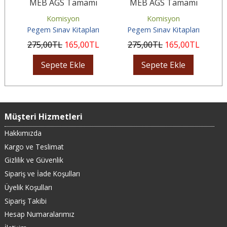
MEB AGS Tamamı
MEB AGS Tamamı
Çözümlü Türkiye Geneli
Çözümlü Türkiye Geneli
Komisyon
Komisyon
4-5-6 (3'lü...
1-2-3 Deneme...
Pegem Sınav Kitapları
Pegem Sınav Kitapları
275
,00
TL
165
,00
TL
275
,00
TL
165
,00
TL
Sepete Ekle
Sepete Ekle
Müşteri Hizmetleri
Hakkımızda
Kargo ve Teslimat
Gizlilik ve Güvenlik
Sipariş ve İade Koşulları
Üyelik Koşulları
Sipariş Takibi
Hesap Numaralarımız