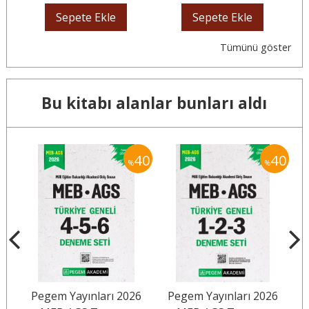
Sepete Ekle
Sepete Ekle
Tümünü göster
Bu kitabı alanlar bunları aldı
35
40
40
%
%
EB-
Pegem Yayınları 2026
Pegem Yayınları 2026