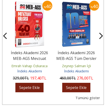
40
40
40
%
%
6
İndeks Akademi 2026
İndeks Akademi 2026
MEB-AGS Mevzuat
MEB-AGS Tüm Dersler
i
Bilgisi 40 Deneme
10 DenemeX Çözümlü
Emrah Vahap Özkaraca
Zeynep Salman İçli
Çözümlü
İndeks Akademi
İndeks Akademi
L
329
,00
TL
197
,40
TL
460
,00
TL
276
,00
TL
Sepete Ekle
Sepete Ekle
Tümünü göster