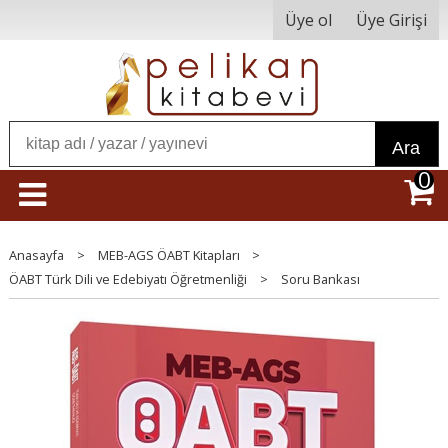
Üye ol
Üye Girişi
Ara
0
Anasayfa
>
MEB-AGS ÖABT Kitapları
>
ÖABT Türk Dili ve Edebiyatı Öğretmenliği
>
Soru Bankası