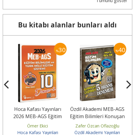
Tümünü göster
Bu kitabı alanlar bunları aldı
40
30
40
%
%
T
Hoca Kafası Yayınları
Özdil Akademi MEB-AGS
2026 MEB-AGS Eğitim
Eğitim Bilimleri Konuşan
anş
Bilimleri ve Türk Milli
5 Deneme Çözümlü
Ömer Ekici
Zafer Özcan Oflazoğlu
Eğitim...
ı
Hoca Kafası Yayınları
Özdil Akademi Yayınları