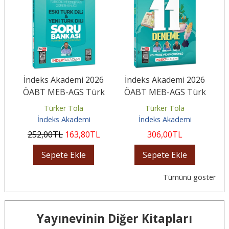
6
İndeks Akademi 2026
İndeks Akademi 2026
k
ÖABT MEB-AGS Türk
ÖABT MEB-AGS Türk
Dili ve Edebiyatı Eski
Dili ve Edebiyatı 11
Türker Tola
Türker Tola
Türk Dili...
Deneme...
İndeks Akademi
İndeks Akademi
252
,00
TL
163
,80
TL
306
,00
TL
Sepete Ekle
Sepete Ekle
Tümünü göster
Yayınevinin Diğer Kitapları