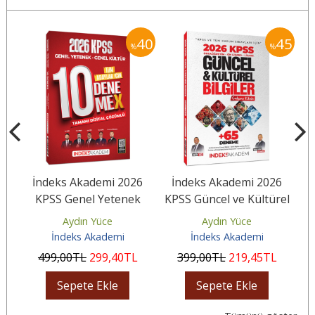
40
40
45
%
%
6
İndeks Akademi 2026
İndeks Akademi 2026
İ
KPSS Genel Yetenek
KPSS Güncel ve Kültürel
Gr
li
Genel Kültür 10
Bilgiler Çalışma Kitabı
a
Aydın Yüce
Aydın Yüce
DenemeX Çözümlü
(65...
İndeks Akademi
İndeks Akademi
499
,00
TL
299
,40
TL
399
,00
TL
219
,45
TL
Sepete Ekle
Sepete Ekle