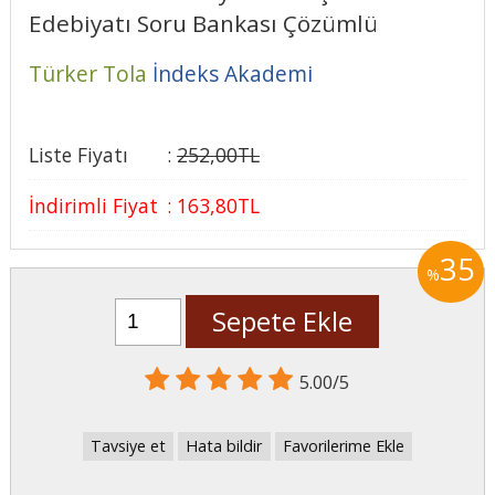
Edebiyatı Soru Bankası Çözümlü
Türker Tola
İndeks Akademi
Liste Fiyatı
:
252
,00
TL
İndirimli Fiyat
:
163
,80
TL
35
%
Sepete Ekle
5.00/5
Tavsiye et
Hata bildir
Favorilerime Ekle