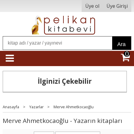
Üye ol
Üye Girişi
Ara
0
İlginizi Çekebilir
Anasayfa
>
Yazarlar
>
Merve Ahmetkocaoğlu
Merve Ahmetkocaoğlu - Yazarın kitapları