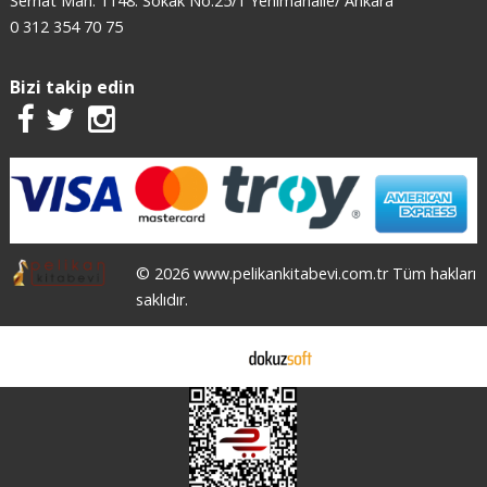
Serhat Mah. 1148. Sokak No:25/1 Yenimahalle/ Ankara
0 312 354 70 75
Bizi takip edin
© 2026 www.pelikankitabevi.com.tr Tüm hakları
saklıdır.
E-ticaret