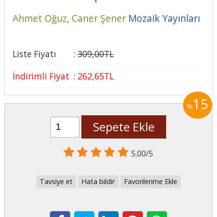
Ahmet Oğuz,
Caner Şener
Mozaik Yayınları
Liste Fiyatı
:
309
,00
TL
İndirimli Fiyat
:
262
,65
TL
15
%
Sepete Ekle
5.00/5
Tavsiye et
Hata bildir
Favorilerime Ekle