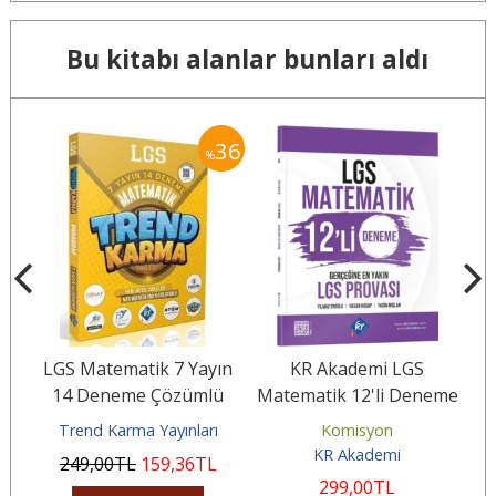
Bu kitabı alanlar bunları aldı
15
36
%
ıf
LGS Matematik 7 Yayın
KR Akademi LGS
S
 20
14 Deneme Çözümlü
Matematik 12'li Deneme
2
Gerçeğine En Yakın LGS
Sa
Trend Karma Yayınları
Komisyon
Provası
KR Akademi
249
,00
TL
159
,36
TL
299
,00
TL