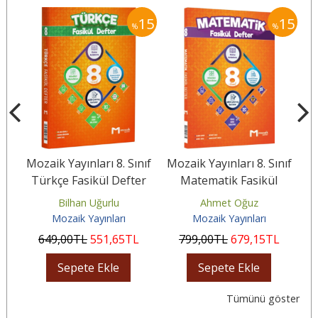
15
15
15
%
%
nıf
Mozaik Yayınları 8. Sınıf
Mozaik Yayınları 8. Sınıf
Mo
Türkçe Fasikül Defter
Matematik Fasikül
l
Defter
Bilhan Uğurlu
Ahmet Oğuz
Mozaik Yayınları
Mozaik Yayınları
649
,00
TL
551
,65
TL
799
,00
TL
679
,15
TL
Sepete Ekle
Sepete Ekle
Tümünü göster