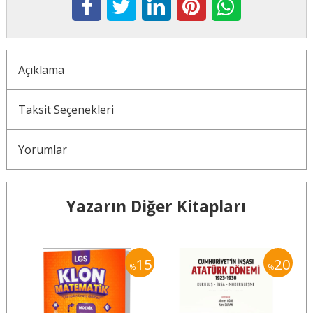
Açıklama
Taksit Seçenekleri
Yorumlar
Yazarın Diğer Kitapları
15
15
20
%
%