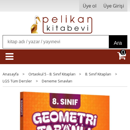
Üye ol
Üye Girişi
Ara
0
Anasayfa
>
Ortaokul 5 - 8. Sınıf Kitapları
>
8. Sınıf Kitapları
>
LGS Tüm Dersler
>
Deneme Sınavları