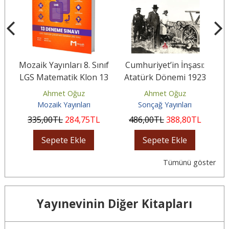
nıf
Mozaik Yayınları 8. Sınıf
Cumhuriyet’in İnşası:
Mo
LGS Matematik Klon 13
Atatürk Dönemi 1923
M
Deneme
Ahmet Oğuz
Ahmet Oğuz
Mozaik Yayınları
Sonçağ Yayınları
335
,00
TL
284
,75
TL
486
,00
TL
388
,80
TL
Sepete Ekle
Sepete Ekle
Tümünü göster
Yayınevinin Diğer Kitapları