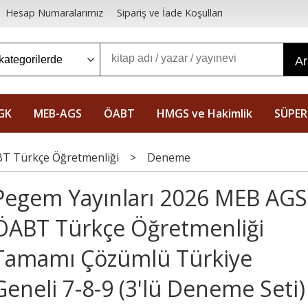
Hesap Numaralarımız
Sipariş ve İade Koşulları
A
GK
MEB-AGS
ÖABT
HMGS ve Hakimlik
SÜPER
T Türkçe Öğretmenliği
>
Deneme
Pegem Yayınları 2026 MEB AGS
ÖABT Türkçe Öğretmenliği
Tamamı Çözümlü Türkiye
Geneli 7-8-9 (3'lü Deneme Seti)