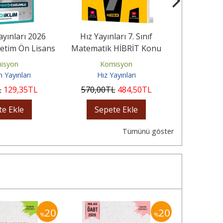
ayınları 2026
Hız Yayınları 7. Sınıf
Dizgi Kitap
etim Ön Lisans
Matematik HİBRİT Konu
AGS 2026 Sı
iye Geneli...
Anlatımlı Etkinlikli Soru...
Tamam
isyon
Komisyon
Ko
m Yayınları
Hız Yayınları
Diz
L
129
,35
TL
570
,00
TL
484
,50
TL
38
,00
te Ekle
Sepete Ekle
Sep
Tümünü göster
20
20
%
%