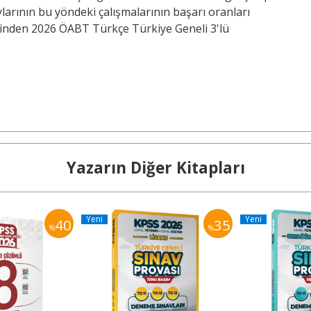
arının bu yöndeki çalışmalarının başarı oranları
ğinden 2026 ÖABT Türkçe Türkiye Geneli 3'lü
.
Yazarın Diğer Kitapları
Yeni
Yeni
40
35
%
%