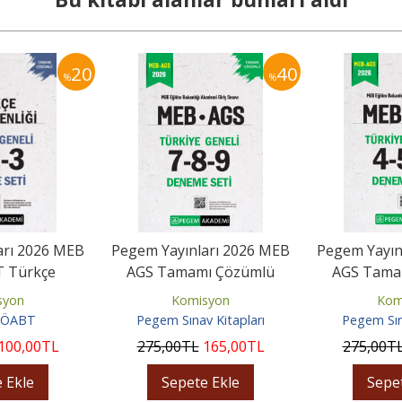
20
40
%
%
arı 2026 MEB
Pegem Yayınları 2026 MEB
Pegem Yayın
 Türkçe
AGS Tamamı Çözümlü
AGS Tama
ği Tamamı
Türkiye Geneli 7-8-9 (3'lü...
Türkiye Genel
syon
Komisyon
Kom
lü...
 ÖABT
Pegem Sınav Kitapları
Pegem Sın
100
,00
TL
275
,00
TL
165
,00
TL
275
,00
T
 Ekle
Sepete Ekle
Sepe