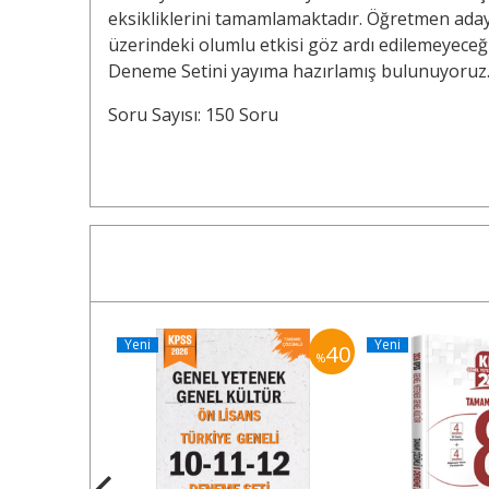
eksikliklerini tamamlamaktadır. Öğretmen adayl
üzerindeki olumlu etkisi göz ardı edilemeyece
Deneme Setini yayıma hazırlamış bulunuyoruz
Soru Sayısı: 150 Soru
Yeni
Yeni
40
40
%
%