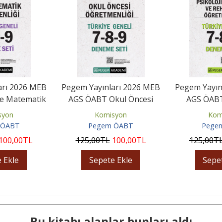
arı 2026 MEB
Pegem Yayınları 2026 MEB
Pegem Yayın
e Matematik
AGS ÖABT Okul Öncesi
AGS ÖABT
i Tamamı...
Öğretmenliği Tamamı...
Danışma ve
syon
Komisyon
Kom
 ÖABT
Pegem ÖABT
Pege
100
,00
TL
125
,00
TL
100
,00
TL
125
,00
T
 Ekle
Sepete Ekle
Sepe
Bu kitabı alanlar bunları aldı