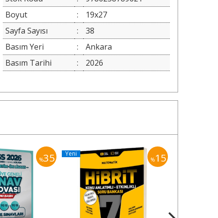
Boyut
:
19x27
Sayfa Sayısı
:
38
Basım Yeri
:
Ankara
Basım Tarihi
:
2026
Yeni
Yeni
35
15
%
%