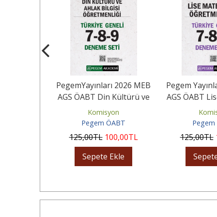
rı 2026 MEB
PegemYayınları 2026 MEB
Pegem Yayınl
el Eğitim
AGS ÖABT Din Kültürü ve
AGS ÖABT Lis
 Tamamı...
Ahlak Bilgisi...
Öğretmenliğ
yon
Komisyon
Komi
ÖABT
Pegem ÖABT
Pegem
00
,00
TL
125
,00
TL
100
,00
TL
125
,00
TL
Ekle
Sepete Ekle
Sepete