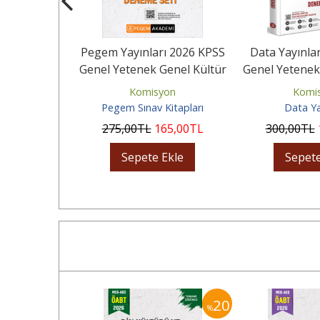
ı 2026 KPSS
Pegem Yayınları 2026 KPSS
Data Yayınla
Genel Kültür
Genel Yetenek Genel Kültür
Genel Yetenek
ümlü...
Ön Lisans Tamamı...
Tamamı Çöz
yon
Komisyon
Komi
Kitapları
Pegem Sınav Kitapları
Data Ya
65
,00
TL
275
,00
TL
165
,00
TL
300
,00
TL
Ekle
Sepete Ekle
Sepete
20
20
%
%