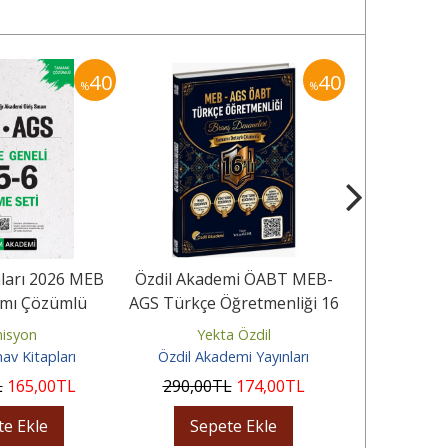
40
40
%
%
ları 2026 MEB
Özdil Akademi ÖABT MEB-
Adem Hak
mı Çözümlü
AGS Türkçe Öğretmenliği 16
AGS Türkçe 
i 4-5-6 (3'lü...
lı Branş Deneme Çözümlü
5 Dene
isyon
Yekta Özdil
Ahmet
av Kitapları
Özdil Akademi Yayınları
Adem 
L
165
,00
TL
290
,00
TL
174
,00
TL
152
,00
te Ekle
Sepete Ekle
Sep