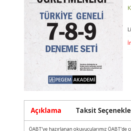
K
L
İ
Açıklama
Taksit Seçenekle
ÖABT’ye hazırlanan okuyucularımız ÖABT’de çıka