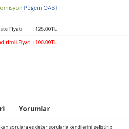
omisyon
Pegem ÖABT
iste Fiyatı
:
125
,00
TL
ndirimli Fiyat
:
100
,00
TL
ri
Yorumlar
n sorulara eş değer sorularla kendilerini geliştirip