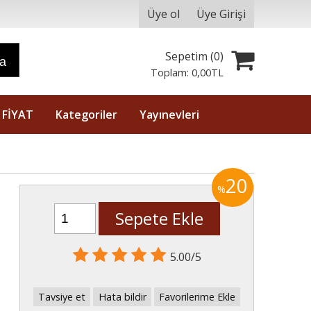
Üye ol
Üye Girişi
Sepetim (
0
)
ra
Toplam:
0
,00
TL
 FİYAT
Kategoriler
Yayınevleri
20
%
Sepete Ekle
5.00/5
Tavsiye et
Hata bildir
Favorilerime Ekle