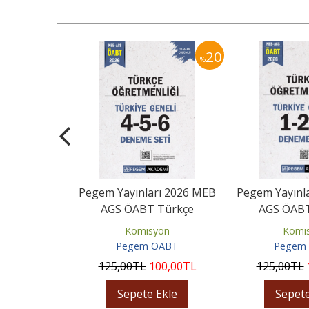
40
20
%
%
 ÖABT MEB-
Pegem Yayınları 2026 MEB
Pegem Yayınl
retmenliği
AGS ÖABT Türkçe
AGS ÖABT
 Deneme
Öğretmenliği Tamamı
Öğretmenli
zdil
Komisyon
Komi
lü
Çözümlü...
Çözüm
 Yayınları
Pegem ÖABT
Pegem
62
,00
TL
125
,00
TL
100
,00
TL
125
,00
TL
Ekle
Sepete Ekle
Sepete