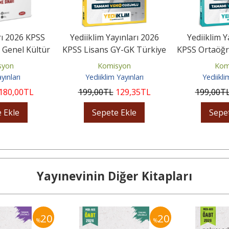
rı 2026 KPSS
Yediiklim Yayınları 2026
Yediiklim Y
 Genel Kültür
KPSS Lisans GY-GK Türkiye
KPSS Ortaöğr
ümlü 8...
Geneli Sınav Provası...
GY-GK Türk
syon
Komisyon
Kom
yınları
Yediiklim Yayınları
Yediikli
180
,00
TL
199
,00
TL
129
,35
TL
199
,00
T
 Ekle
Sepete Ekle
Sepe
Yayınevinin Diğer Kitapları
20
20
%
%