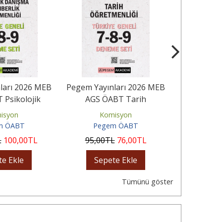
ları 2026 MEB
Pegem Yayınları 2026 MEB
Pegem Yayı
 Psikolojik
AGS ÖABT Tarih
AGS ÖABT
 Rehberlik...
Öğretmenliği Tamamı
Edebiyatı 
isyon
Komisyon
Ko
Çözümlü...
m ÖABT
Pegem ÖABT
Peg
L
100
,00
TL
95
,00
TL
76
,00
TL
125
,00
te Ekle
Sepete Ekle
Sep
Tümünü göster