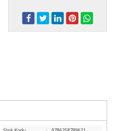
Stok Kodu
:
9786258789621