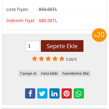
Liste Fiyatı
:
850
,00
TL
İndirimli Fiyat
:
680
,00
TL
20
%
Sepete Ekle
5.00/5
Tavsiye et
Hata bildir
Favorilerime Ekle