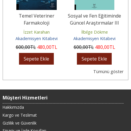
r
Temel Veteriner
Sosyal ve Fen Eğitiminde
V
Farmakoloji
Güncel Araştırmalar III
un
İzzet Karahan
İlbilge Dökme
Akademisyen Kitabevi
Akademisyen Kitabevi
600
,00
TL
480
,00
TL
600
,00
TL
480
,00
TL
Sepete Ekle
Sepete Ekle
Tümünü göster
Müşteri Hizmetleri
Hakkımızda
Kargo ve Teslimat
Gizlilik ve Güvenlik
Sipariş ve İade Koşulları