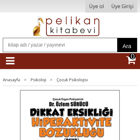
Üye ol
Üye Girişi
Ara
0
Anasayfa
>
Psikoloji
>
Çocuk Psikolojisi