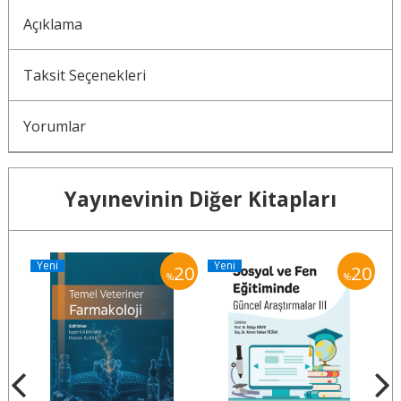
Açıklama
Taksit Seçenekleri
Yorumlar
Yayınevinin Diğer Kitapları
Yeni
Yeni
Y
20
20
20
%
%