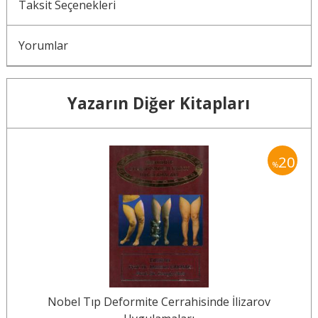
Taksit Seçenekleri
Yorumlar
Yazarın Diğer Kitapları
20
20
%
Nobel Tıp Deformite Cerrahisinde İlizarov