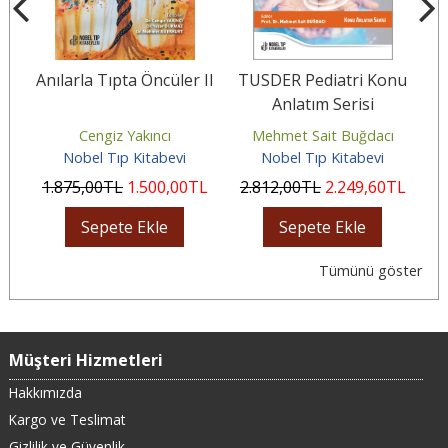
?
Anılarla Tıpta Öncüler II
TUSDER Pediatri Konu
Anlatım Serisi
Cengiz Yakıncı
Mehmet Sait Buğdacı
Nobel Tıp Kitabevi
Nobel Tıp Kitabevi
L
1.875
,00
TL
1.500
,00
TL
2.812
,00
TL
2.249
,60
TL
4
Sepete Ekle
Sepete Ekle
Tümünü göster
Müşteri Hizmetleri
Hakkımızda
Kargo ve Teslimat
Gizlilik ve Güvenlik