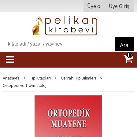
Üye ol
Üye Girişi
Ara
0
Anasayfa
>
Tıp Kitapları
>
Cerrahi Tıp Bilimleri
>
Ortopedi ve Travmatoloji