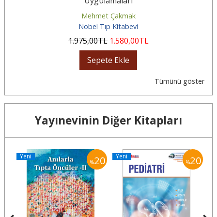
Uygulamaları
Mehmet Çakmak
Nobel Tıp Kitabevi
1.975
,00
TL
1.580
,00
TL
Sepete Ekle
Tümünü göster
Yayınevinin Diğer Kitapları
Yeni
Yeni
Y
20
20
20
%
%