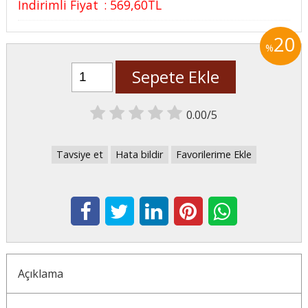
İndirimli Fiyat
:
569
,60
TL
20
%
Sepete Ekle
0.00/5
Tavsiye et
Hata bildir
Favorilerime Ekle
Açıklama