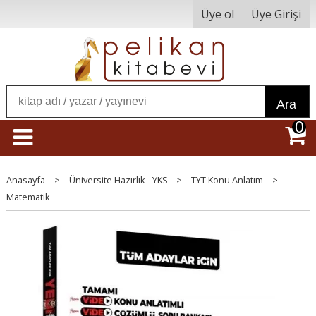
Üye ol
Üye Girişi
Ara
0
Anasayfa
>
Üniversite Hazırlık - YKS
>
TYT Konu Anlatım
>
Matematik