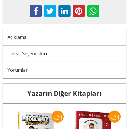
Açıklama
Taksit Seçenekleri
Yorumlar
Yazarın Diğer Kitapları
35
21
21
%
%