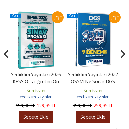
Yeni
Yeni
Y
35
35
35
%
%
26
Yediiklim Yayınları 2026
Yediiklim Yayınları 2027
Y
KPSS Ortaöğretim Ön
ÖSYM Ne Sorar DGS
v
Lisans GY-GK Türkiye
Sayısal Sözel Yetenek
Komisyon
Komisyon
Geneli...
Tamamı...
Yediiklim Yayınları
Yediiklim Yayınları
199
,00
TL
129
,35
TL
399
,00
TL
259
,35
TL
Sepete Ekle
Sepete Ekle