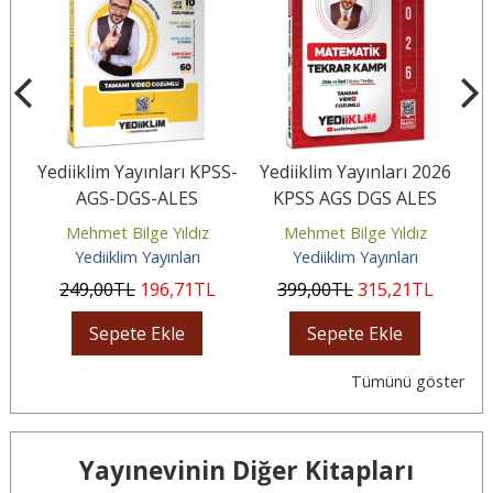
26
Yediiklim Yayınları KPSS-
Yediiklim Yayınları 2026
Y
i
AGS-DGS-ALES
KPSS AGS DGS ALES
K
Problemler Tamamı
Matematik Tamamı
Mehmet Bilge Yıldız
Mehmet Bilge Yıldız
Video Çözümlü...
Video...
Yediiklim Yayınları
Yediiklim Yayınları
249
,00
TL
196
,71
TL
399
,00
TL
315
,21
TL
Sepete Ekle
Sepete Ekle
Tümünü göster
Yayınevinin Diğer Kitapları