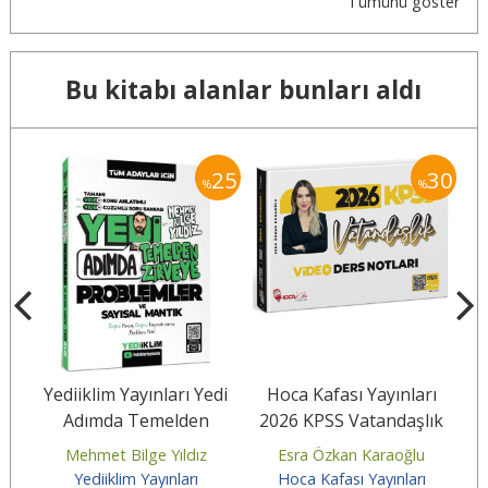
Tümünü göster
Bu kitabı alanlar bunları aldı
40
25
30
%
%
6
Yediiklim Yayınları Yedi
Hoca Kafası Yayınları
Adımda Temelden
2026 KPSS Vatandaşlık
sı
Zirveye Problemler ve
Video Ders Notları
S
a
Mehmet Bilge Yıldız
Esra Özkan Karaoğlu
Sayısal...
Yediiklim Yayınları
Hoca Kafası Yayınları