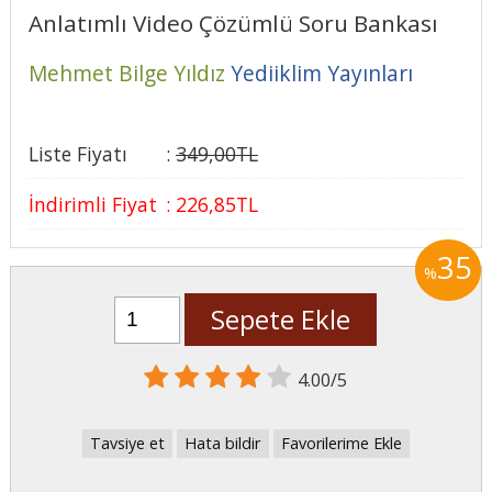
Anlatımlı Video Çözümlü Soru Bankası
Mehmet Bilge Yıldız
Yediiklim Yayınları
Liste Fiyatı
:
349
,00
TL
İndirimli Fiyat
:
226
,85
TL
35
%
Sepete Ekle
4.00/5
Tavsiye et
Hata bildir
Favorilerime Ekle