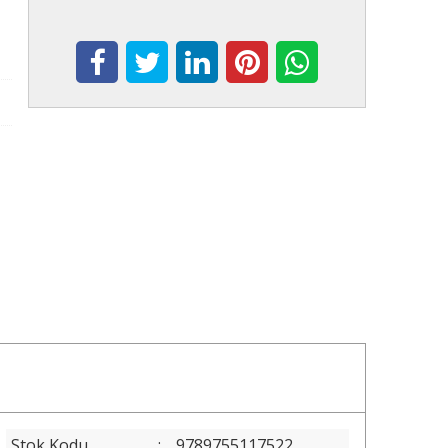
Stok Kodu
:
9789755117522