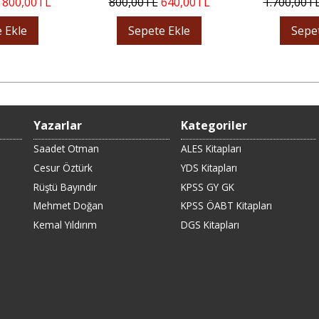
800
,00
TL
800
,00
TL
640
,00
TL
1.700
,00
T
 Ekle
Sepete Ekle
Sepe
Yazarlar
Kategoriler
Saadet Otman
ALES Kitapları
Cesur Öztürk
YDS Kitapları
Rüştü Bayındır
KPSS GY GK
Mehmet Doğan
KPSS ÖABT Kitapları
Kemal Yıldırım
DGS Kitapları