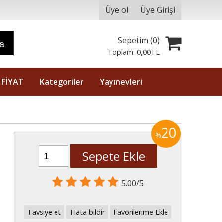
Üye ol
Üye Girişi
Sepetim (
0
)
ra
Toplam:
0
,00
TL
 FİYAT
Kategoriler
Yayınevleri
20
%
Sepete Ekle
5.00/5
Tavsiye et
Hata bildir
Favorilerime Ekle