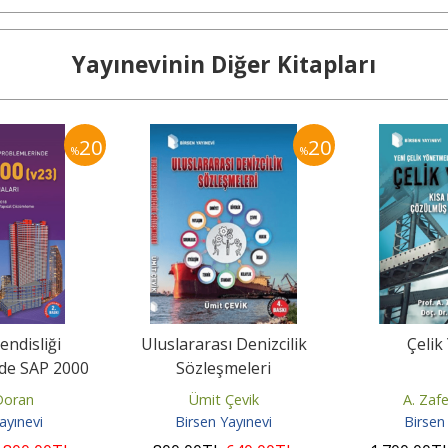
Yayınevinin Diğer Kitapları
20
20
%
%
ndisliği
Uluslararası Denizcilik
Çelik
de SAP 2000
Sözleşmeleri
ulamaları
Doran
Ümit Çevik
A. Zaf
ayınevi
Birsen Yayınevi
Birsen