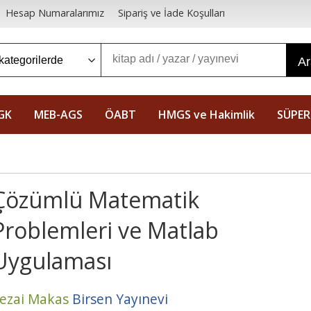
Hesap Numaralarımız
Sipariş ve İade Koşulları
A
GK
MEB-AGS
ÖABT
HMGS ve Hakimlik
SÜPER
Çözümlü Matematik
Problemleri ve Matlab
Uygulaması
ezai Makas
Birsen Yayınevi