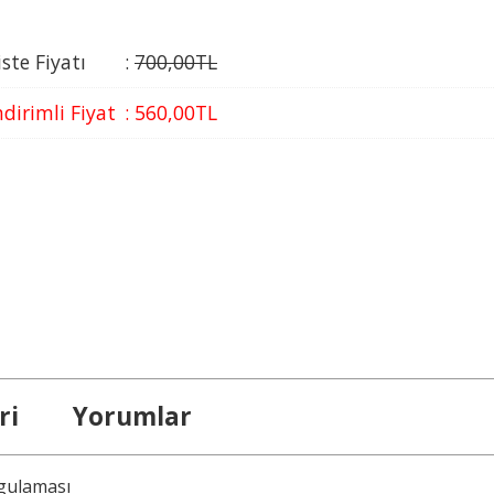
iste Fiyatı
:
700
,00
TL
ndirimli Fiyat
:
560
,00
TL
ri
Yorumlar
gulaması