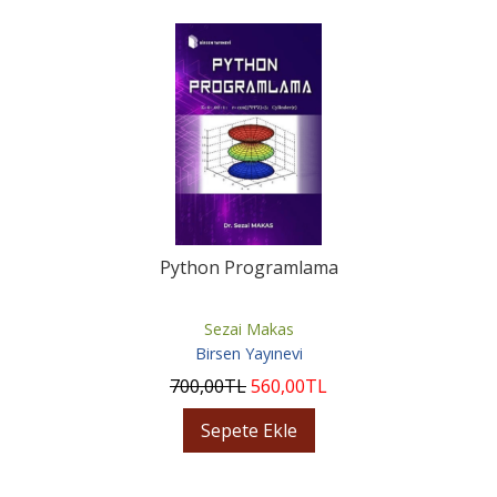
Python Programlama
Sezai Makas
Birsen Yayınevi
700
,00
TL
560
,00
TL
Sepete Ekle