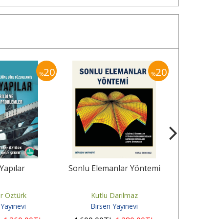
20
20
%
%
 Yapılar
Sonlu Elemanlar Yöntemi
Makine Ele
Pro
er Öztürk
Kutlu Darılmaz
Tezcan
 Yayınevi
Birsen Yayınevi
Birse