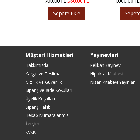
800
,00
TL
700
,00
TL
560
,00
TL
1.000
,00
TL
Ekle
Sepete Ekle
Sepete
Müşteri Hizmetleri
Yayınevleri
Hakkımızda
Pelikan Yayınevi
Kargo ve Teslimat
Hipokrat Kitabevi
Gizlilik ve Güvenlik
Nisan Kitabevi Yayınları
Sipariş ve İade Koşulları
Üyelik Koşulları
Sipariş Takibi
Hesap Numaralarımız
İletişim
KVKK