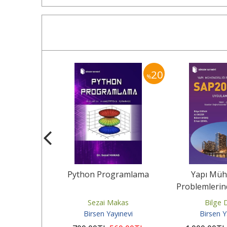
20
20
%
%
lerinde
Python Programlama
Yapı Mühe
Analizi
Problemlerin
(v23) Uyg
eğin
Sezai Makas
Bilge 
yınevi
Birsen Yayınevi
Birsen Y