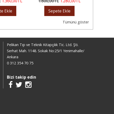
L
1.360
,00
TL
1.600
,00
TL
1.280
,00
TL
1.500
,00
te Ekle
Sepete Ekle
Sep
Tümünü göster
Pelikan Tıp ve Teknik Kitapçılık Tic. Ltd. Şti.
Serhat Mah. 1148. Sokak No:25/1 Yenimahalle/
Ankara
0 312 354 70 75
Bizi takip edin